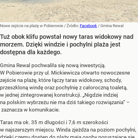
Nowe zejście na plażę w Pobierowie
/ Źródło:
Facebook
/
Gmina Rewal
Tuż obok klifu powstał nowy taras widokowy nad
morzem. Dzięki windzie i pochylni plaża jest
dostępna dla każdego.
Gmina Rewal pochwaliła się nową inwestycją.
W Pobierowie przy ul. Mickiewicza otwarto nowoczesne
zejście na plażę, które łączy taras widokowy, schody,
przeszkloną windę oraz pochylnię z całoroczną toaletą,
w jednej zintegrowanej konstrukcji. „Nigdzie indziej
na polskim wybrzeżu nie ma dziś takiego rozwiązania” –
zaznacza w komunikacie.
Taras ma ok. 35 m długości i 7,6 m szerokości
w najszerszym miejscu. Winda zjeżdża na poziom pochylni,
dzięki czemu
dostęp do plaży
mają osoby poruszające się