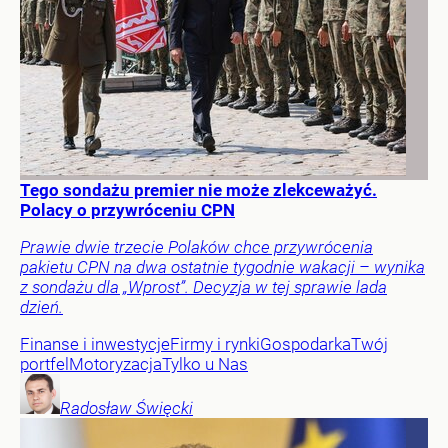
Tego sondażu premier nie może zlekceważyć.
Polacy o przywróceniu CPN
Prawie dwie trzecie Polaków chce przywrócenia
pakietu CPN na dwa ostatnie tygodnie wakacji – wynika
z sondażu dla „Wprost”. Decyzja w tej sprawie lada
dzień.
Finanse i inwestycje
Firmy i rynki
Gospodarka
Twój
portfel
Motoryzacja
Tylko u Nas
Radosław
Święcki