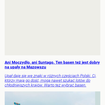
Ani Moczydło, ani Suntago. Ten basen też jest dobry
na upały na Mazowszu
Upał daje się we znaki w różnych częściach Polski. Ci,
którzy mają go dość, mogą nawet szukać lotów do
chłodniejszych krajów. Warto też wybrać basen.