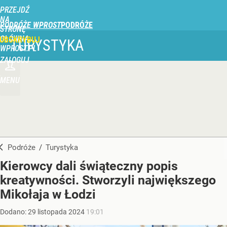
PRZEJDŹ
NA
PODRÓŻE WPROST
STRONĘ
GŁÓWNĄ
UBSKRYBUJ
TURYSTYKA
WPROST.PL
ZALOGUJ
MENU
Podróże
/
Turystyka
Kierowcy dali świąteczny popis
kreatywności. Stworzyli największego
Mikołaja w Łodzi
Dodano:
29
listopada
2024
19:01