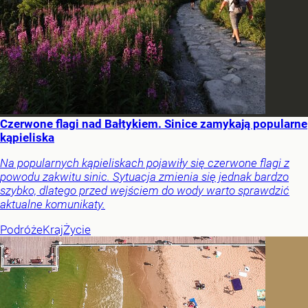
Czerwone flagi nad Bałtykiem. Sinice zamykają popularne
kąpieliska
Na popularnych kąpieliskach pojawiły się czerwone flagi z
powodu zakwitu sinic. Sytuacja zmienia się jednak bardzo
szybko, dlatego przed wejściem do wody warto sprawdzić
aktualne komunikaty.
Podróże
Kraj
Życie