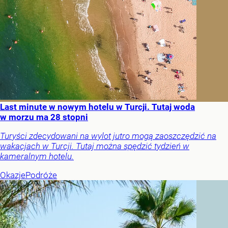
Last minute w nowym hotelu w Turcji. Tutaj woda
w morzu ma 28 stopni
Turyści zdecydowani na wylot jutro mogą zaoszczędzić na
wakacjach w Turcji. Tutaj można spędzić tydzień w
kameralnym hotelu.
Okazje
Podróże