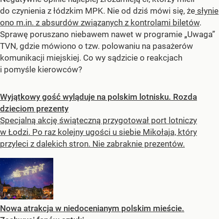
do czynienia z łódzkim MPK. Nie od dziś mówi się, że
słynie
ono m.in. z absurdów związanych z kontrolami biletów
.
Sprawę poruszano niebawem nawet w programie „Uwaga”
TVN, gdzie mówiono o tzw. polowaniu na pasażerów
komunikacji miejskiej. Co wy sądzicie o reakcjach
i pomyśle kierowców?
Wyjątkowy gość wyląduje na polskim lotnisku. Rozda
dzieciom prezenty
Specjalną akcję świąteczną przygotował port lotniczy
w Łodzi. Po raz kolejny ugości u siebie Mikołaja, który
przyleci z dalekich stron. Nie zabraknie prezentów.
Nowa atrakcja w niedocenianym polskim mieście.