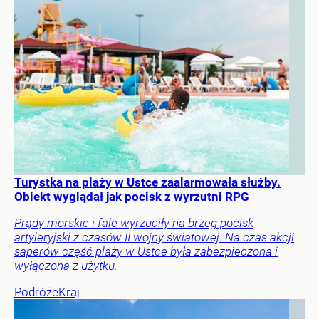
Turystka na plaży w Ustce zaalarmowała służby.
Obiekt wyglądał jak pocisk z wyrzutni RPG
Prądy morskie i fale wyrzuciły na brzeg pocisk
artyleryjski z czasów II wojny światowej. Na czas akcji
saperów część plaży w Ustce była zabezpieczona i
wyłączona z użytku.
Podróże
Kraj