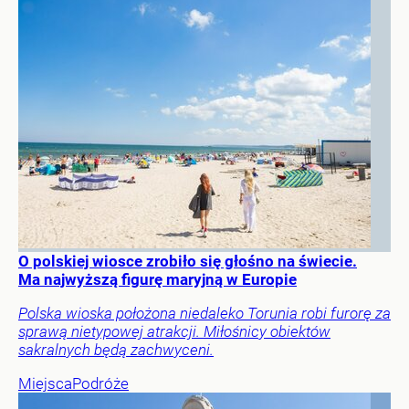
O polskiej wiosce zrobiło się głośno na świecie.
Ma najwyższą figurę maryjną w Europie
Polska wioska położona niedaleko Torunia robi furorę za
sprawą nietypowej atrakcji. Miłośnicy obiektów
sakralnych będą zachwyceni.
Miejsca
Podróże