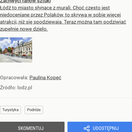
Zachwyci fanów sztuki
Łódź to miasto słynące z murali. Choć często jest
niedoceniane przez Polaków, to skrywa w sobie więcej
atrakcji, niż się spodziewają. Teraz można tam podziwiać
zupełnie nowe dzieło.
Opracowała:
Paulina Kopeć
Źródło:
lodz.pl
Turystyka
Podróże
SKOMENTUJ
UDOSTĘPNIJ