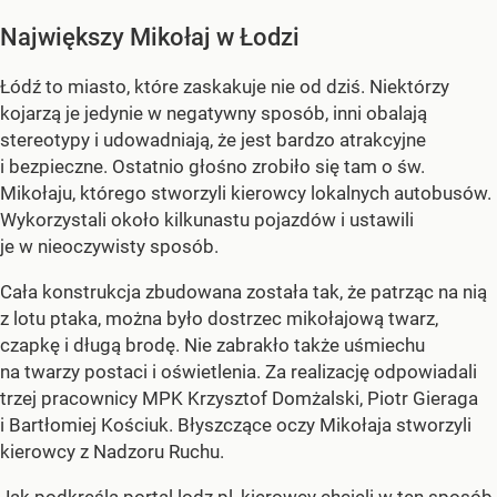
Największy Mikołaj w Łodzi
Łódź to miasto, które zaskakuje nie od dziś. Niektórzy
kojarzą je jedynie w negatywny sposób, inni obalają
stereotypy i udowadniają, że jest bardzo atrakcyjne
i bezpieczne. Ostatnio głośno zrobiło się tam o św.
Mikołaju, którego stworzyli kierowcy lokalnych autobusów.
Wykorzystali około kilkunastu pojazdów i ustawili
je w nieoczywisty sposób.
Cała konstrukcja zbudowana została tak, że patrząc na nią
z lotu ptaka, można było dostrzec mikołajową twarz,
czapkę i długą brodę. Nie zabrakło także uśmiechu
na twarzy postaci i oświetlenia. Za realizację odpowiadali
trzej pracownicy MPK Krzysztof Domżalski, Piotr Gieraga
i Bartłomiej Kościuk. Błyszczące oczy Mikołaja stworzyli
kierowcy z Nadzoru Ruchu.
Jak podkreśla portal lodz.pl, kierowcy chcieli w ten sposób