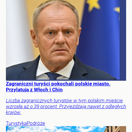
Zagraniczni turyści pokochali polskie miasto.
Przylatują z Włoch i Chin
Liczba zagranicznych turystów w tym polskim mieście
wzrosła aż o 39 procent. Przyjeżdżają nawet z odległych
krajów.
Turystyka
Podróże