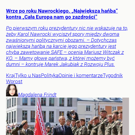
Wrze po roku Nawrockiego. „Największa hańba”
kontra „Cała Europa nam go zazdrości”
Po pierwszym roku prezydentury nic nie wskazuje na to,
żeby Karol Nawrocki wyciszył spory między dwoma
zwaśnionymi politycznymi obozami. – Dotychczas
największą hańbą na karcie jego prezydentury jest
chyba zawetowanie SAFE – ocenia Mariusz Witczak z
KO. – Mamy głowę państwa, z której możemy być
dumni – kontruje Marek Jakubiak z Rozwoju Plus.
Kraj
Tylko u Nas
Polityka
Opinie i komentarze
Tygodnik
Wprost
Magdalena
Frindt