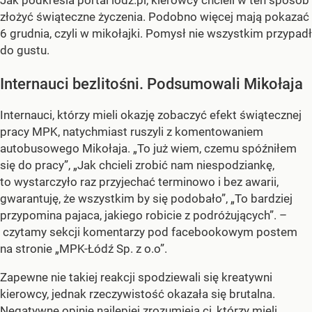
złożyć świąteczne życzenia. Podobno więcej mają pokazać
6 grudnia, czyli w mikołajki. Pomysł nie wszystkim przypadł
do gustu.
Internauci bezlitośni. Podsumowali Mikołaja
Internauci, którzy mieli okazję zobaczyć efekt świątecznej
pracy MPK, natychmiast ruszyli z komentowaniem
autobusowego Mikołaja. „To już wiem, czemu spóźniłem
się do pracy”, „Jak chcieli zrobić nam niespodziankę,
to wystarczyło raz przyjechać terminowo i bez awarii,
gwarantuję, że wszystkim by się podobało”, „To bardziej
przypomina pajaca, jakiego robicie z podróżujących”. –
czytamy sekcji komentarzy pod facebookowym postem
na stronie „MPK-Łódź Sp. z o.o”.
Zapewne nie takiej reakcji spodziewali się kreatywni
kierowcy, jednak rzeczywistość okazała się brutalna.
Negatywne opinie najlepiej zrozumieją ci, którzy mieli