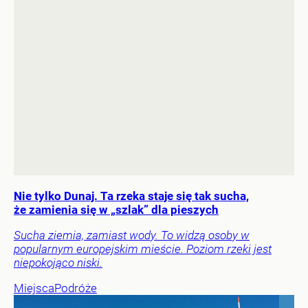
Nie tylko Dunaj. Ta rzeka staje się tak sucha,
że zamienia się w „szlak” dla pieszych
Sucha ziemia, zamiast wody. To widzą osoby w
popularnym europejskim mieście. Poziom rzeki jest
niepokojąco niski.
Miejsca
Podróże