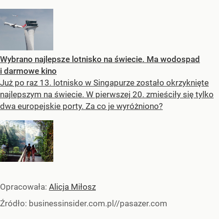
Wybrano najlepsze lotnisko na świecie. Ma wodospad
i darmowe kino
Już po raz 13. lotnisko w Singapurze zostało okrzyknięte
najlepszym na świecie. W pierwszej 20. zmieściły się tylko
dwa europejskie porty. Za co je wyróżniono?
Opracowała:
Alicja Miłosz
Źródło:
businessinsider.com.pl//pasazer.com