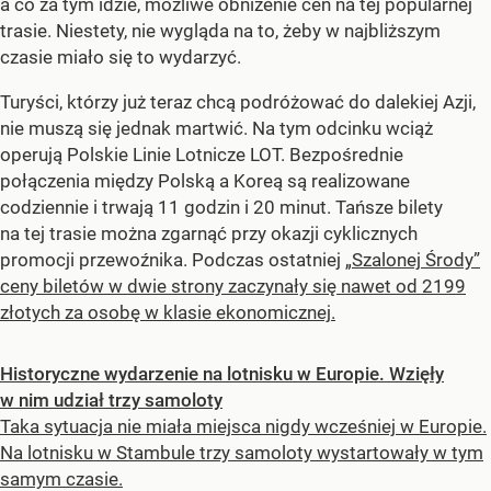
a co za tym idzie, możliwe obniżenie cen na tej popularnej
trasie. Niestety, nie wygląda na to, żeby w najbliższym
czasie miało się to wydarzyć.
Turyści, którzy już teraz chcą podróżować do dalekiej Azji,
nie muszą się jednak martwić. Na tym odcinku wciąż
operują Polskie Linie Lotnicze LOT. Bezpośrednie
połączenia między Polską a Koreą są realizowane
codziennie i trwają 11 godzin i 20 minut. Tańsze bilety
na tej trasie można zgarnąć przy okazji cyklicznych
promocji przewoźnika. Podczas ostatniej
„Szalonej Środy”
ceny biletów w dwie strony zaczynały się nawet od 2199
złotych za osobę w klasie ekonomicznej.
Historyczne wydarzenie na lotnisku w Europie. Wzięły
w nim udział trzy samoloty
Taka sytuacja nie miała miejsca nigdy wcześniej w Europie.
Na lotnisku w Stambule trzy samoloty wystartowały w tym
samym czasie.