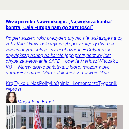
Wrze po roku Nawrockiego. „Największa hańba”
kontra „Cała Europa nam go zazdrości”
Po pierwszym roku prezydentury nic nie wskazuje na to,
żeby Karol Nawrocki wyciszył spory między dwoma
zwaśnionymi politycznymi obozami. – Dotychczas
największą hańbą na karcie jego prezydentury jest
chyba zawetowanie SAFE – ocenia Mariusz Witczak z
KO. – Mamy głowę państwa, z której możemy być
dumni – kontruje Marek Jakubiak z Rozwoju Plus.
Kraj
Tylko u Nas
Polityka
Opinie i komentarze
Tygodnik
Wprost
Magdalena
Frindt