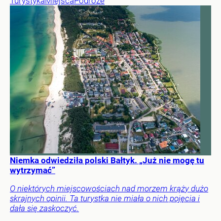
Turystyka
Miejsca
Podróże
Niemka odwiedziła polski Bałtyk. „Już nie mogę tu
wytrzymać”
O niektórych miejscowościach nad morzem krąży dużo
skrajnych opinii. Ta turystka nie miała o nich pojęcia i
dała się zaskoczyć.