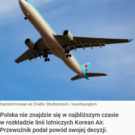
Samolot Korean Air
Źródło:
Shutterstock
/
keunhyungkim
Polska nie znajdzie się w najbliższym czasie
w rozkładzie linii lotniczych Korean Air.
Przewoźnik podał powód swojej decyzji.