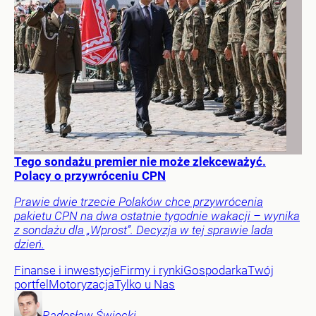
Tego sondażu premier nie może zlekceważyć.
Polacy o przywróceniu CPN
Prawie dwie trzecie Polaków chce przywrócenia
pakietu CPN na dwa ostatnie tygodnie wakacji – wynika
z sondażu dla „Wprost”. Decyzja w tej sprawie lada
dzień.
Finanse i inwestycje
Firmy i rynki
Gospodarka
Twój
portfel
Motoryzacja
Tylko u Nas
Radosław
Święcki