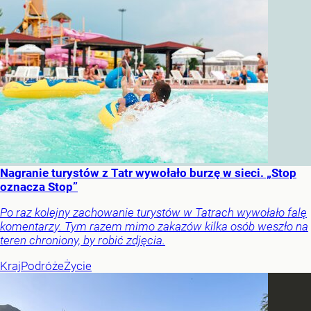
Nagranie turystów z Tatr wywołało burzę w sieci. „Stop
oznacza Stop”
Po raz kolejny zachowanie turystów w Tatrach wywołało falę
komentarzy. Tym razem mimo zakazów kilka osób weszło na
teren chroniony, by robić zdjęcia.
Kraj
Podróże
Życie