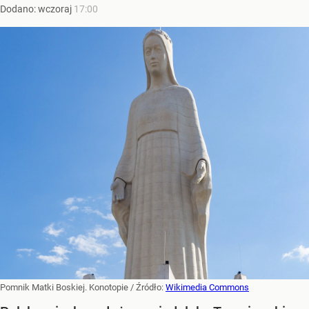
Dodano:
wczoraj
17:00
Pomnik Matki Boskiej. Konotopie
/ Źródło:
Wikimedia Commons