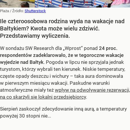
Plaża
/ Źródło:
Shutterstock
Ile czteroosobowa rodzina wyda na wakacje nad
Bałtykiem? Kwota może wielu zdziwić.
Przedstawiamy wyliczenia.
W sondażu SW Research dla „Wprost” ponad
24 proc.
respondentów zadeklarowało, że w tegoroczne wakacje
wyjedzie nad Bałtyk
. Pogoda w lipcu nie sprzyjała jednak
turystom, którzy wybrali ten kierunek. Niskie temperatury,
częste opady deszczu i wichury – taka aura dominowała
w pierwszym miesiącu wakacji. Paskudne warunki
atmosferyczne miały też
wpływ na odwoływanie rezerwacji,
na co skarżyli się lokalni przedsiębiorcy
.
Sierpień zaskoczył zdecydowanie inną aurą, a temperatury
powyżej 30 stopni nie...