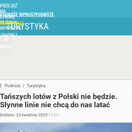
PRZEJDŹ
NA
PODRÓŻE WPROST
STRONĘ
GŁÓWNĄ
UBSKRYBUJ
TURYSTYKA
WPROST.PL
ZALOGUJ
MENU
Podróże
/
Turystyka
Tańszych lotów z Polski nie będzie.
Słynne linie nie chcą do nas latać
Dodano:
23
kwietnia
2025
15:03