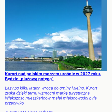
Kurort nad polskim morzem urośnie w 2027 roku.
Będzie „plażową potęgą”
Łazy po kilku latach wrócą do gminy Mielno. Kurort
zyska dzięki temu wzmocni markę turystyczną.
Większość mieszkańców małej miejscowości była
przeciwko.