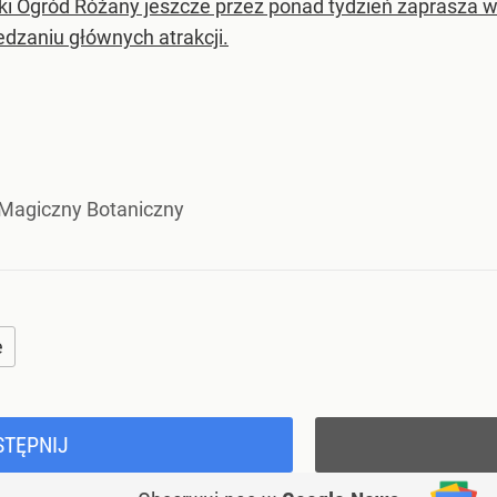
i Ogród Różany jeszcze przez ponad tydzień zaprasza w
edzaniu głównych atrakcji.
 Magiczny Botaniczny
e
STĘPNIJ