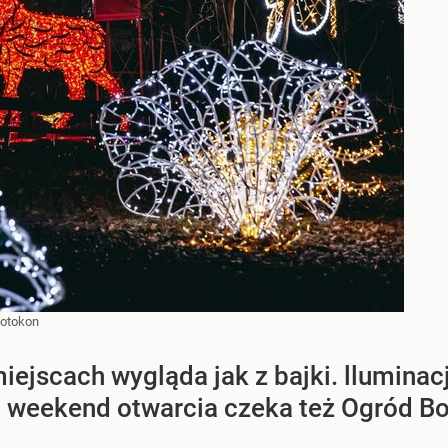
otokon
iejscach wygląda jak z bajki. lluminacj
 weekend otwarcia czeka też Ogród B