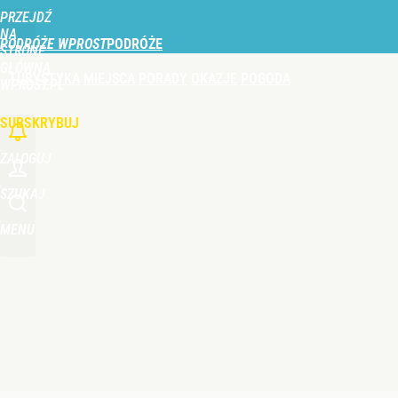
PRZEJDŹ
Udostępnij
1
Skomentuj
NA
PODRÓŻE WPROST
STRONĘ
GŁÓWNĄ
TURYSTYKA
MIEJSCA
PORADY
OKAZJE
POGODA
WPROST.PL
SUBSKRYBUJ
ZALOGUJ
SZUKAJ
MENU