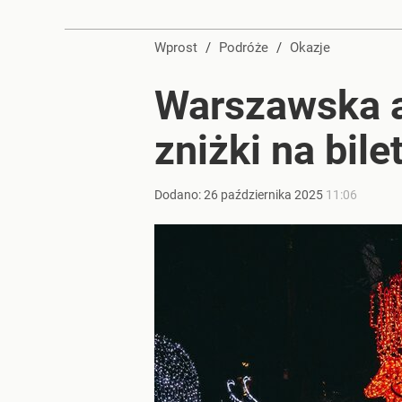
Wprost
/
Podróże
/
Okazje
Warszawska at
zniżki na bile
Dodano:
26
października
2025
11:06