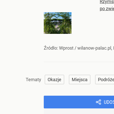
Rzymsk
po zwi
Źródło:
Wprost
/
wilanow-palac.pl,
Okazje
Miejsca
Podróż
UDO