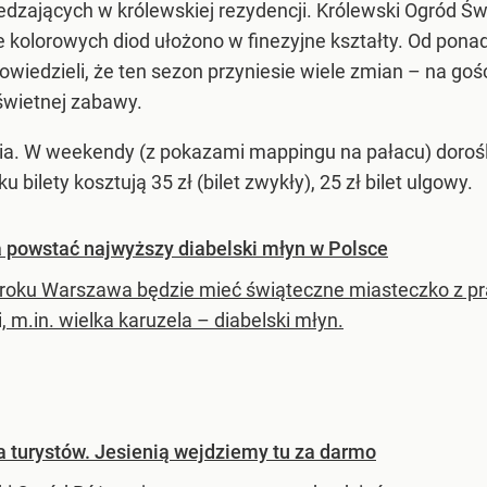
edzających w królewskiej rezydencji. Królewski Ogród Ś
 kolorowych diod ułożono w finezyjne kształty. Od ponad 1
powiedzieli, że ten sezon przyniesie wiele zmian – na go
świetnej zabawy.
ia. W weekendy (z pokazami mappingu na pałacu) dorośli z
bilety kosztują 35 zł (bilet zwykły), 25 zł bilet ulgowy.
 powstać najwyższy diabelski młyn w Polsce
roku Warszawa będzie mieć świąteczne miasteczko z pr
i, m.in. wielka karuzela – diabelski młyn.
 turystów. Jesienią wejdziemy tu za darmo