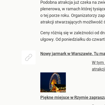
Podobna atrakcja już czeka na zwi
plenerowa, w ramach której tysiące
o tej porze roku. Organizatorzy za
atrakcji stwarzających możliwość 
Ceny różnią się w zależności od dn
ulgowy. Od poniedziałku do czwartku 
Nowy jarmark w Warszawie. Tu ma
W tym 
atrakcj
Piękne miejsce w Rzymie zaprasza