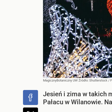
MagicznyBotaniczny UW
Źródło:
Shutterstock
/
F
Jesień i zima w takich m
Pałacu w Wilanowie. Na