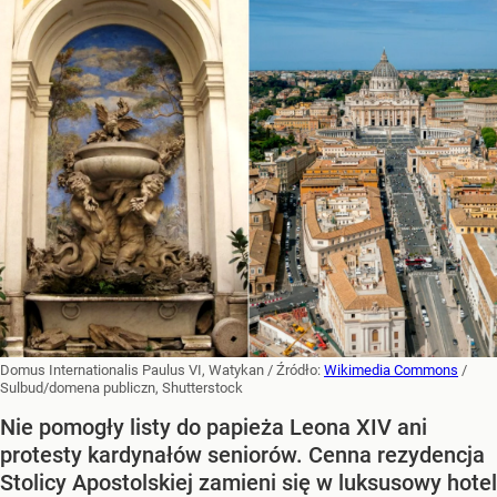
Domus Internationalis Paulus VI, Watykan
/ Źródło:
Wikimedia Commons
/
Sulbud/domena publiczn, Shutterstock
Nie pomogły listy do papieża Leona XIV ani
protesty kardynałów seniorów. Cenna rezydencja
Stolicy Apostolskiej zamieni się w luksusowy hotel