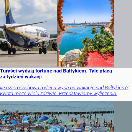
Turyści wydają fortunę nad Bałtykiem. Tyle płacą
za tydzień wakacji
Ile czteroosobowa rodzina wyda na wakacje nad Bałtykiem?
Kwota może wielu zdziwić. Przedstawiamy wyliczenia.