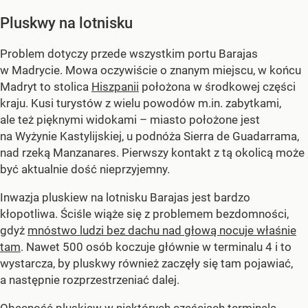
Pluskwy na lotnisku
Problem dotyczy przede wszystkim portu Barajas
w Madrycie. Mowa oczywiście o znanym miejscu, w końcu
Madryt to stolica
Hiszpanii
położona w środkowej części
kraju. Kusi turystów z wielu powodów m.in. zabytkami,
ale też pięknymi widokami – miasto położone jest
na Wyżynie Kastylijskiej, u podnóża Sierra de Guadarrama,
nad rzeką Manzanares. Pierwszy kontakt z tą okolicą może
być aktualnie dość nieprzyjemny.
Inwazja pluskiew na lotnisku Barajas jest bardzo
kłopotliwa. Ściśle wiąże się z problemem bezdomności,
gdyż
mnóstwo ludzi bez dachu nad głową nocuje właśnie
tam
. Nawet 500 osób koczuje głównie w terminalu 4 i to
wystarcza, by pluskwy również zaczęły się tam pojawiać,
a następnie rozprzestrzeniać dalej.
Obecność pluskiew w niektórych częściach terminala,