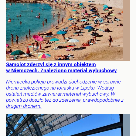
Samolot zderzył się z innym obiektem
w Niemczech. Znaleziono materiał wybuchowy
Niemiecka policja prowadzi dochodzenie w sprawie
drona znalezionego na lotnisku w Lipsku. Według
ustaleń mediów zawierał materiał wybuchowy. W
powietrzu doszło też do zderzenia, prawdopodobnie z
drugim dronem.