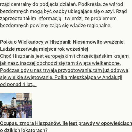
rząd centralny do podjęcia działań. Podkreśla, że wśród
bezdomnych mogą być osoby ubiegające się o azyl. Rząd
zaprzecza takim informacją i twierdzi, że problemem
bezdomnych powinny zająć się władze regionalne.
Polka o Wielkanocy w Hiszpanii: Niesamowite wrażenie.
Ludzie rezerwują miejsca rok wcześniej
Choć Hiszpania jest europejskim i chrześcijańskim krajem
jak nasz, inaczej obchodzi się tam święta wielkanocne.
Podczas gdy u nas trwają przygotowania, tam już odbywa
się wielkie świętowanie. Polka mieszkająca w Andaluzji
od ponad 4 lat,...
Ocupas, zmora Hiszpanów. Ile jest prawdy w opowieściach
o dzikich lokatorach?