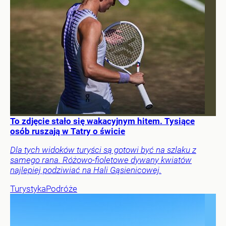
To zdjęcie stało się wakacyjnym hitem. Tysiące
osób ruszają w Tatry o świcie
Dla tych widoków turyści są gotowi być na szlaku z
samego rana. Różowo-fioletowe dywany kwiatów
najlepiej podziwiać na Hali Gąsienicowej.
Turystyka
Podróże