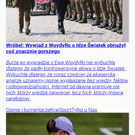
Wróbel: Wywiad z Woydyłło o Idze Świątek obnażył
coś znacznie gorszego
Burza po wywiadzie z Ewą Woydyłło nie wybuchła
dlatego, że padły kontrowersyjne słowa o Idze Świątek.
Wybuchła dlatego, że coraz częściej za ekspercką
analizę uznajemy opinie wygłaszane bez wiedzy, faktów
i odpowiedzialności. Internet od dawna premiuje nie
tych, którzy wiedzą najwięcej, lecz tych, którzy mówią
najgłośniej.
Opinie i komentarze
Kraj
Sport
Tylko u Nas