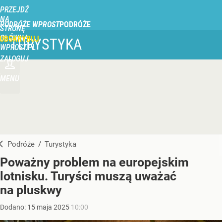
PRZEJDŹ
NA
PODRÓŻE WPROST
STRONĘ
GŁÓWNĄ
UBSKRYBUJ
TURYSTYKA
WPROST.PL
ZALOGUJ
MENU
Podróże
/
Turystyka
Poważny problem na europejskim
lotnisku. Turyści muszą uważać
na pluskwy
Dodano:
15
maja
2025
10:00