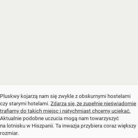
Pluskwy kojarzą nam się zwykle z obskurnymi hostelami
czy starymi hotelami.
Zdarza się, że zupełnie nieświadomie
trafiamy do takich miejsc i natychmiast chcemy uciekać.
Aktualnie podobne uczucia mogą nam towarzyszyć
na lotnisku w Hiszpanii. Ta inwazja przybiera coraz większy
rozmiar.