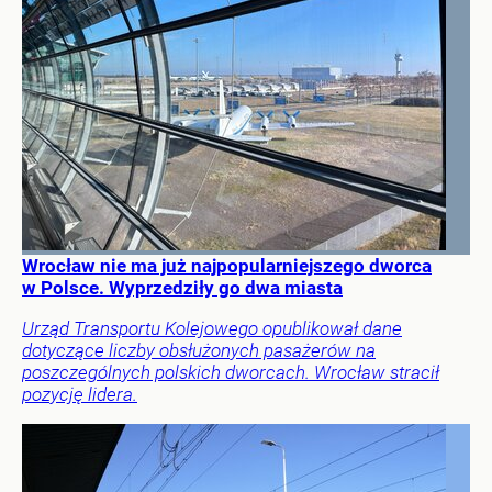
Wrocław nie ma już najpopularniejszego dworca
w Polsce. Wyprzedziły go dwa miasta
Urząd Transportu Kolejowego opublikował dane
dotyczące liczby obsłużonych pasażerów na
poszczególnych polskich dworcach. Wrocław stracił
pozycję lidera.