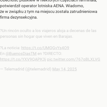
potwierdził operator lotniska AENA. Wiadomo,
że w związku z tym na miejscu została zatrudnieniowa
firma dezynsekcyjna.
?Un rincón oculto a los viajeros aloja a decenas de las
personas sin hogar que viven en Barajas.
?La noticia:
https://t.co/UMQGvYs4O9
En
@BuenosDiasTM
en ?DIRECTO:
https://t.co/YXV9QAPK3j
pic.twitter.com/767qBLXLVG
— Telemadrid (@telemadrid)
May 14, 2025