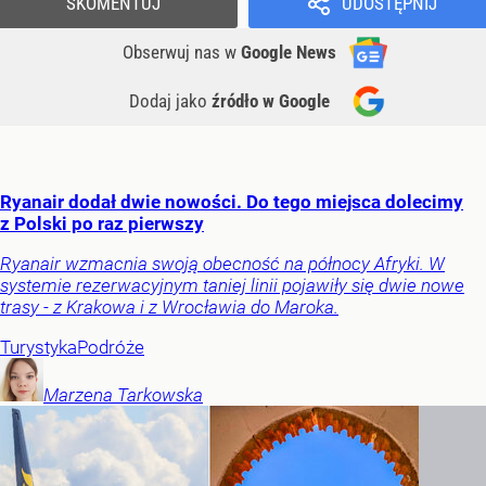
SKOMENTUJ
UDOSTĘPNIJ
Obserwuj nas
w
Google News
Dodaj jako
źródło w Google
Ryanair dodał dwie nowości. Do tego miejsca dolecimy
z Polski po raz pierwszy
Ryanair wzmacnia swoją obecność na północy Afryki. W
systemie rezerwacyjnym taniej linii pojawiły się dwie nowe
trasy - z Krakowa i z Wrocławia do Maroka.
Turystyka
Podróże
Marzena
Tarkowska