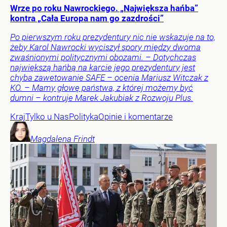
Wrze po roku Nawrockiego. „Największa hańba”
kontra „Cała Europa nam go zazdrości”
Po pierwszym roku prezydentury nic nie wskazuje na to,
żeby Karol Nawrocki wyciszył spory między dwoma
zwaśnionymi politycznymi obozami. – Dotychczas
największą hańbą na karcie jego prezydentury jest
chyba zawetowanie SAFE – ocenia Mariusz Witczak z
KO. – Mamy głowę państwa, z której możemy być
dumni – kontruje Marek Jakubiak z Rozwoju Plus.
Kraj
Tylko u Nas
Polityka
Opinie i komentarze
Magdalena
Frindt