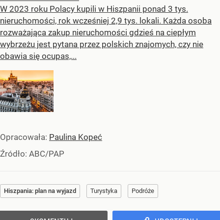
W 2023 roku Polacy kupili w Hiszpanii ponad 3 tys.
nieruchomości, rok wcześniej 2,9 tys. lokali. Każda osoba
rozważająca zakup nieruchomości gdzieś na ciepłym
wybrzeżu jest pytana przez polskich znajomych, czy nie
obawia się ocupas,...
Opracowała:
Paulina Kopeć
Źródło:
ABC/PAP
Hiszpania: plan na wyjazd
Turystyka
Podróże