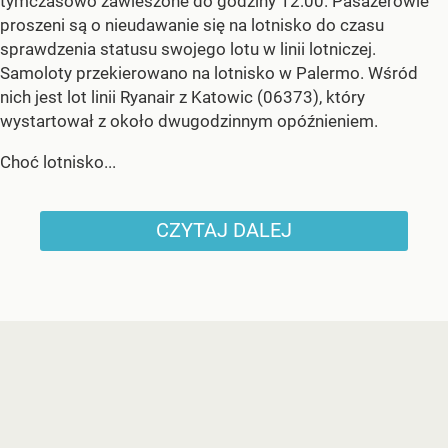
tymczasowo zawieszone do godziny 12:00. Pasażerowie
proszeni są o nieudawanie się na lotnisko do czasu
sprawdzenia statusu swojego lotu w linii lotniczej.
Samoloty przekierowano na lotnisko w Palermo. Wśród
nich jest lot linii Ryanair z Katowic (06373), który
wystartował z około dwugodzinnym opóźnieniem.
Choć lotnisko...
CZYTAJ DALEJ