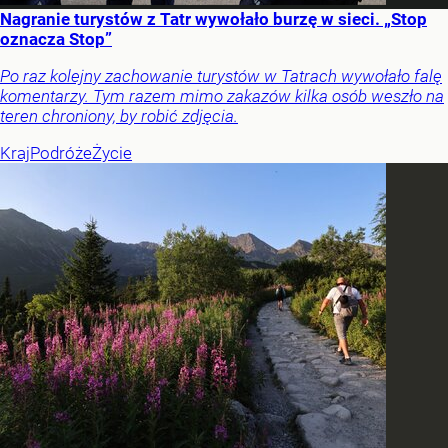
Nagranie turystów z Tatr wywołało burzę w sieci. „Stop
oznacza Stop”
Po raz kolejny zachowanie turystów w Tatrach wywołało falę
komentarzy. Tym razem mimo zakazów kilka osób weszło na
teren chroniony, by robić zdjęcia.
Kraj
Podróże
Życie