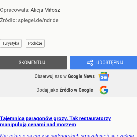
Opracowała:
Alicja Miłosz
Źródło:
spiegel.de/ndr.de
Turystyka
Podróże
SKOMENTUJ
UDOSTĘPNIJ
Obserwuj nas
w
Google News
Dodaj jako
źródło w Google
Tajemnica paragonów grozy. Tak restauratorzy
manipulują cenami nad morzem
Narzekanie na ceny w nadmorskich smażalniach są częścią