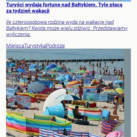
Turyści wydają fortunę nad Bałtykiem. Tyle płacą
za tydzień wakacji
Ile czteroosobowa rodzina wyda na wakacje nad
Bałtykiem? Kwota może wielu zdziwić. Przedstawiamy
wyliczenia.
Miejsca
Turystyka
Podróże