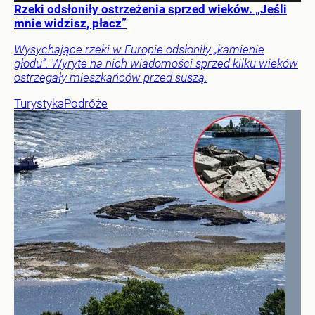
Rzeki odsłoniły ostrzeżenia sprzed wieków. „Jeśli
mnie widzisz, płacz”
Wysychające rzeki w Europie odsłoniły „kamienie
głodu”. Wyryte na nich wiadomości sprzed kilku wieków
ostrzegały mieszkańców przed suszą.
Turystyka
Podróże