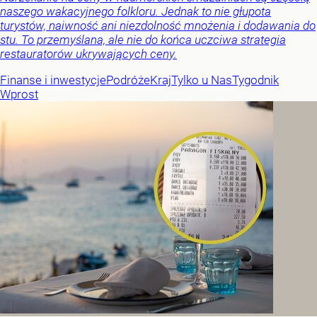
naszego wakacyjnego folkloru. Jednak to nie głupota
turystów, naiwność ani niezdolność mnożenia i dodawania do
stu. To przemyślana, ale nie do końca uczciwa strategia
restauratorów ukrywających ceny.
Finanse i inwestycje
Podróże
Kraj
Tylko u Nas
Tygodnik
Wprost