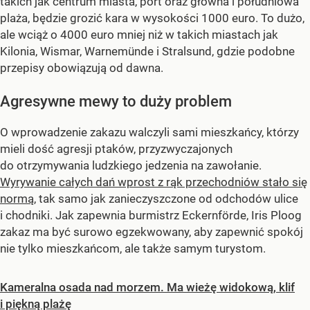
takich jak centrum miasta, port oraz główna i południowa
plaża, będzie grozić kara w wysokości 1000 euro. To dużo,
ale wciąż o 4000 euro mniej niż w takich miastach jak
Kilonia, Wismar, Warnemünde i Stralsund, gdzie podobne
przepisy obowiązują od dawna.
Agresywne mewy to duży problem
O wprowadzenie zakazu walczyli sami mieszkańcy, którzy
mieli dość agresji ptaków, przyzwyczajonych
do otrzymywania ludzkiego jedzenia na zawołanie.
Wyrywanie całych dań wprost z rąk przechodniów stało się
normą
, tak samo jak zanieczyszczone od odchodów ulice
i chodniki. Jak zapewnia burmistrz Eckernförde, Iris Ploog
zakaz ma być surowo egzekwowany, aby zapewnić spokój
nie tylko mieszkańcom, ale także samym turystom.
Kameralna osada nad morzem. Ma wieżę widokową, klif
i piękną plażę