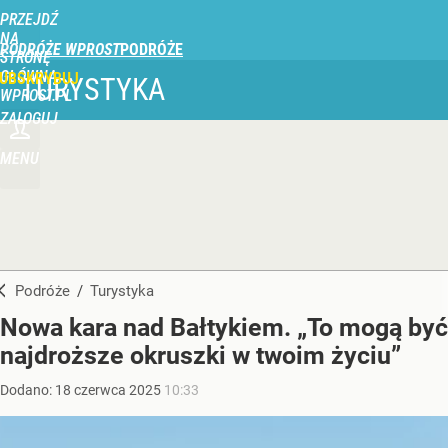
PRZEJDŹ
NA
PODRÓŻE WPROST
STRONĘ
GŁÓWNĄ
UBSKRYBUJ
TURYSTYKA
WPROST.PL
ZALOGUJ
MENU
Podróże
/
Turystyka
Nowa kara nad Bałtykiem. „To mogą być
najdroższe okruszki w twoim życiu”
Dodano:
18
czerwca
2025
10:33