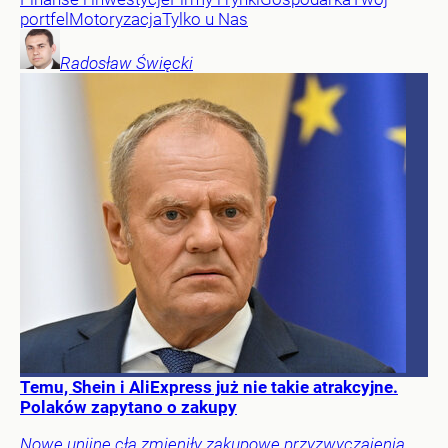
portfel
Motoryzacja
Tylko u Nas
Radosław
Święcki
Temu, Shein i AliExpress już nie takie atrakcyjne.
Polaków zapytano o zakupy
Nowe unijne cła zmieniły zakupowe przyzwyczajenia