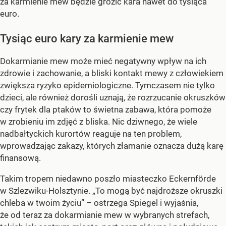
za karmienie mew będzie grozić kara nawet do tysiąca
euro.
Tysiąc euro kary za karmienie mew
Dokarmianie mew może mieć negatywny wpływ na ich
zdrowie i zachowanie, a bliski kontakt mewy z człowiekiem
zwiększa ryzyko epidemiologiczne. Tymczasem nie tylko
dzieci, ale również dorośli uznają, że rozrzucanie okruszków
czy frytek dla ptaków to świetna zabawa, która pomoże
w zrobieniu im zdjęć z bliska. Nic dziwnego, że wiele
nadbałtyckich kurortów reaguje na ten problem,
wprowadzając zakazy, których złamanie oznacza dużą karę
finansową.
Takim tropem niedawno poszło miasteczko Eckernförde
w Szlezwiku-Holsztynie. „To mogą być najdroższe okruszki
chleba w twoim życiu” – ostrzega Spiegel i wyjaśnia,
że od teraz za dokarmianie mew w wybranych strefach,