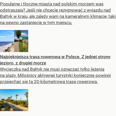
Popularne i tłoczne miasta nad polskim morzem was
odstraszają? Jeśli nie chcecie rezygnować z wyjazdu nad
Bałtyk w kraju, ale zależy wam na kameralnym klimacie, taki
na pewno zastaniecie w tym miejscu.
Najpiękniejsza trasa rowerowa w Polsce. Z jednej strony
jezioro, z drugiej morze
Wycieczka nad Bałtyk nie musi oznaczać tylko leżenia
na plaży. Miłośnicy aktywnej turystyki koniecznie powinni
przejechać się tą 20-kilometrową trasę rowerową.