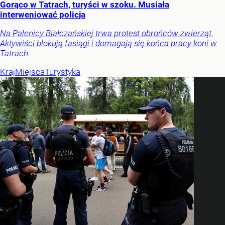
Gorąco w Tatrach, turyści w szoku. Musiała
interweniować policja
Na Palenicy Białczańskiej trwa protest obrońców zwierząt.
Aktywiści blokują fasiągi i domagają się końca pracy koni w
Tatrach.
Kraj
Miejsca
Turystyka