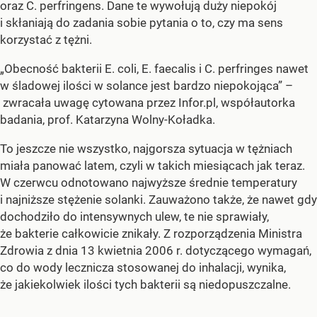
oraz C. perfringens. Dane te wywołują duży niepokój
i skłaniają do zadania sobie pytania o to, czy ma sens
korzystać z tężni.
„Obecność bakterii E. coli, E. faecalis i C. perfringes nawet
w śladowej ilości w solance jest bardzo niepokojąca” –
zwracała uwagę cytowana przez Infor.pl, współautorka
badania, prof. Katarzyna Wolny-Koładka.
To jeszcze nie wszystko, najgorsza sytuacja w tężniach
miała panować latem, czyli w takich miesiącach jak teraz.
W czerwcu odnotowano najwyższe średnie temperatury
i najniższe stężenie solanki. Zauważono także, że nawet gdy
dochodziło do intensywnych ulew, te nie sprawiały,
że bakterie całkowicie znikały. Z rozporządzenia Ministra
Zdrowia z dnia 13 kwietnia 2006 r. dotyczącego wymagań,
co do wody lecznicza stosowanej do inhalacji, wynika,
że jakiekolwiek ilości tych bakterii są niedopuszczalne.