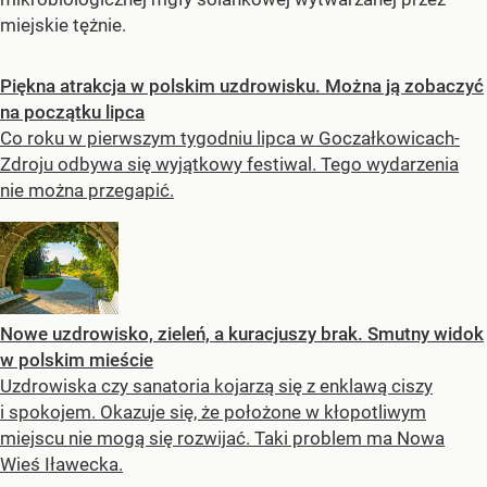
miejskie tężnie.
Piękna atrakcja w polskim uzdrowisku. Można ją zobaczyć
na początku lipca
Co roku w pierwszym tygodniu lipca w Goczałkowicach-
Zdroju odbywa się wyjątkowy festiwal. Tego wydarzenia
nie można przegapić.
Nowe uzdrowisko, zieleń, a kuracjuszy brak. Smutny widok
w polskim mieście
Uzdrowiska czy sanatoria kojarzą się z enklawą ciszy
i spokojem. Okazuje się, że położone w kłopotliwym
miejscu nie mogą się rozwijać. Taki problem ma Nowa
Wieś Iławecka.