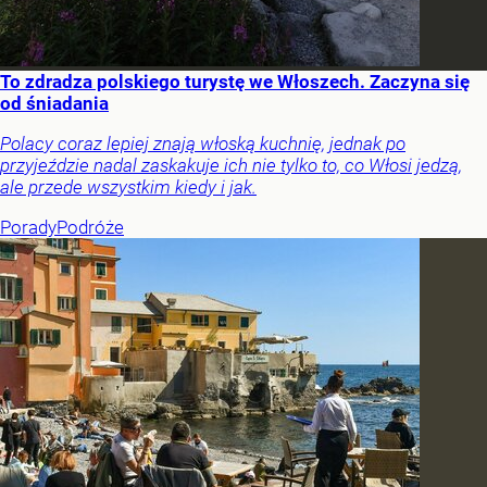
To zdradza polskiego turystę we Włoszech. Zaczyna się
od śniadania
Polacy coraz lepiej znają włoską kuchnię, jednak po
przyjeździe nadal zaskakuje ich nie tylko to, co Włosi jedzą,
ale przede wszystkim kiedy i jak.
Porady
Podróże