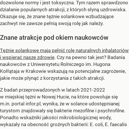
dozwolone normy i jest toksyczna. Tym razem sprawdzono
działanie popularnych atrakcji, z których słyną uzdrowiska.
Okazuje się, że znane tężnie solankowe wzbudzające
zachwyt nie zawsze pełnią swoją rolę jak należy.
Znane atrakcje pod okiem naukowców
Tężnie solankowe mają pełnić rolę naturalnych inhalatoriów
i wspierać nasze zdrowie
. Czy na pewno tak jest? Badania
naukowców z Uniwersytetu Rolniczego im. Hugona
Kołłątaja w Krakowie wskazują na potencjalne zagrożenie,
jakie może płynąć z korzystania z takich atrakcji.
Z badań przeprowadzonych w latach 2021-2022
w miejskiej tężni w Nowej Hucie, na które powołuje się
m.in. portal infor.pl, wynika, że w solance udostępnianej
turystom znajdowały się bakterie mezofilne i psychrofilne.
Ponadto wskaźniki jakości mikrobiologicznej wody,
wykazały na obecność groźnych bakterii: E. coli, E. faecalis