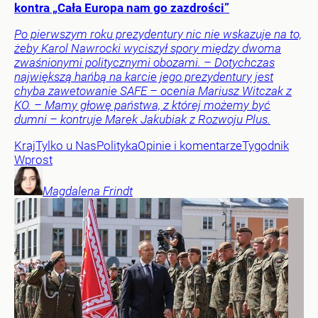
kontra „Cała Europa nam go zazdrości”
Po pierwszym roku prezydentury nic nie wskazuje na to,
żeby Karol Nawrocki wyciszył spory między dwoma
zwaśnionymi politycznymi obozami. – Dotychczas
największą hańbą na karcie jego prezydentury jest
chyba zawetowanie SAFE – ocenia Mariusz Witczak z
KO. – Mamy głowę państwa, z której możemy być
dumni – kontruje Marek Jakubiak z Rozwoju Plus.
Kraj
Tylko u Nas
Polityka
Opinie i komentarze
Tygodnik
Wprost
Magdalena
Frindt