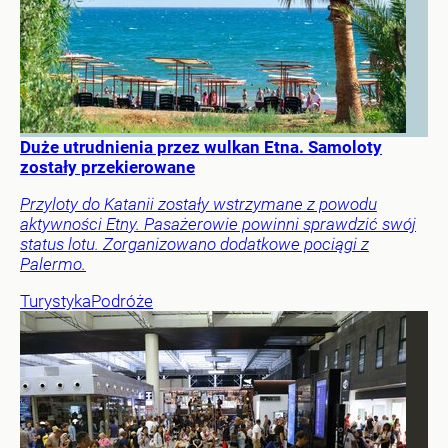
Duże utrudnienia przez wulkan Etna. Samoloty
zostały przekierowane
Przyloty do Katanii zostały wstrzymane z powodu
aktywności Etny. Pasażerowie powinni sprawdzić swój
status lotu. Zorganizowano dodatkowe pociągi z
Palermo.
Turystyka
Podróże