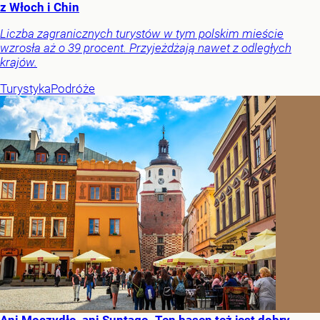
z Włoch i Chin
Liczba zagranicznych turystów w tym polskim mieście
wzrosła aż o 39 procent. Przyjeżdżają nawet z odległych
krajów.
Turystyka
Podróże
Ani Moczydło, ani Suntago. Ten basen też jest dobry