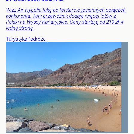
Wizz Air wypełni lukę po falstarcie jesiennych połączeń
konkurenta. Tani przewoźnik dodaje więcej lotów z
Polski na Wyspy Kanaryjskie. Ceny startują od 219 zł w
jedną stronę.
Turystyka
Podróże