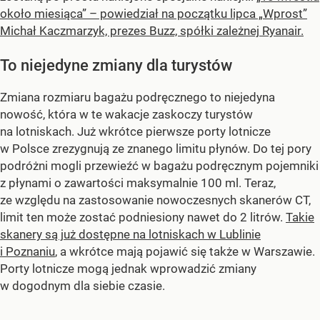
około miesiąca” – powiedział na początku lipca „Wprost”
Michał Kaczmarzyk, prezes Buzz, spółki zależnej Ryanair.
To niejedyne zmiany dla turystów
Zmiana rozmiaru bagażu podręcznego to niejedyna
nowość, która w te wakacje zaskoczy turystów
na lotniskach. Już wkrótce pierwsze porty lotnicze
w Polsce zrezygnują ze znanego limitu płynów. Do tej pory
podróżni mogli przewieźć w bagażu podręcznym pojemniki
z płynami o zawartości maksymalnie 100 ml. Teraz,
ze względu na zastosowanie nowoczesnych skanerów CT,
limit ten może zostać podniesiony nawet do 2 litrów.
Takie
skanery są już dostępne na lotniskach w Lublinie
i Poznaniu
, a wkrótce mają pojawić się także w Warszawie.
Porty lotnicze mogą jednak wprowadzić zmiany
w dogodnym dla siebie czasie.