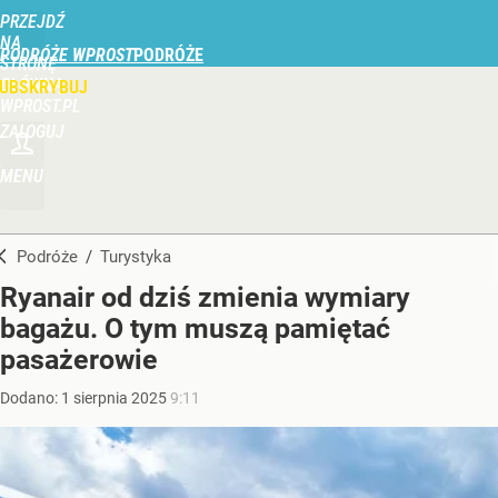
PRZEJDŹ
NA
PODRÓŻE WPROST
STRONĘ
GŁÓWNĄ
UBSKRYBUJ
WPROST.PL
ZALOGUJ
MENU
Podróże
/
Turystyka
Ryanair od dziś zmienia wymiary
bagażu. O tym muszą pamiętać
pasażerowie
Dodano:
1
sierpnia
2025
9:11