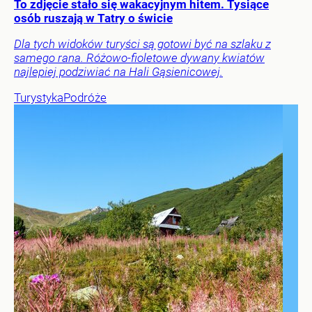
To zdjęcie stało się wakacyjnym hitem. Tysiące
osób ruszają w Tatry o świcie
Dla tych widoków turyści są gotowi być na szlaku z
samego rana. Różowo-fioletowe dywany kwiatów
najlepiej podziwiać na Hali Gąsienicowej.
Turystyka
Podróże