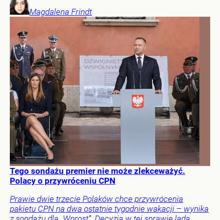
Magdalena
Frindt
Tego sondażu premier nie może zlekceważyć.
Polacy o przywróceniu CPN
Prawie dwie trzecie Polaków chce przywrócenia
pakietu CPN na dwa ostatnie tygodnie wakacji – wynika
z sondażu dla „Wprost”. Decyzja w tej sprawie lada