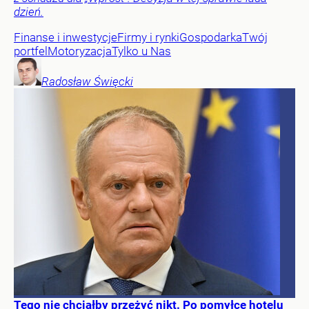
dzień.
Finanse i inwestycje
Firmy i rynki
Gospodarka
Twój
portfel
Motoryzacja
Tylko u Nas
Radosław
Święcki
Tego nie chciałby przeżyć nikt. Po pomyłce hotelu