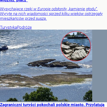
Wysychające rzeki w Europie odsłoniły „kamienie głodu”.
Wyryte na nich wiadomości sprzed kilku wieków ostrzegały
mieszkańców przed suszą.
Turystyka
Podróże
Zagraniczni turyści pokochali polskie miasto. Przylatują