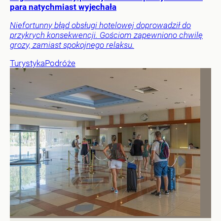
para natychmiast wyjechała
Niefortunny błąd obsługi hotelowej doprowadził do
przykrych konsekwencji. Gościom zapewniono chwilę
grozy, zamiast spokojnego relaksu.
Turystyka
Podróże