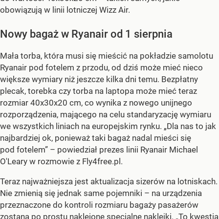
obowiązują w linii lotniczej Wizz Air.
Nowy bagaż w Ryanair od 1 sierpnia
Mała torba, która musi się mieścić na pokładzie samolotu
Ryanair pod fotelem z przodu, od dziś może mieć nieco
większe wymiary niż jeszcze kilka dni temu. Bezpłatny
plecak, torebka czy torba na laptopa może mieć teraz
rozmiar 40x30x20 cm, co wynika z nowego unijnego
rozporządzenia, mającego na celu standaryzację wymiaru
we wszystkich liniach na europejskim rynku. „Dla nas to jak
najbardziej ok, ponieważ taki bagaż nadal mieści się
pod fotelem” – powiedział prezes linii Ryanair Michael
O'Leary w rozmowie z Fly4free.pl.
Teraz najważniejsza jest aktualizacja sizerów na lotniskach.
Nie zmienią się jednak same pojemniki – na urządzenia
przeznaczone do kontroli rozmiaru bagaży pasażerów
zostaną po prostu naklejone specjalne naklejki.
„To kwestia