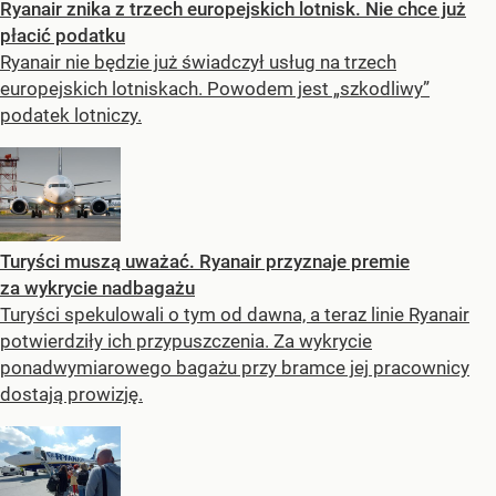
Ryanair znika z trzech europejskich lotnisk. Nie chce już
płacić podatku
Ryanair nie będzie już świadczył usług na trzech
europejskich lotniskach. Powodem jest „szkodliwy”
podatek lotniczy.
Turyści muszą uważać. Ryanair przyznaje premie
za wykrycie nadbagażu
Turyści spekulowali o tym od dawna, a teraz linie Ryanair
potwierdziły ich przypuszczenia. Za wykrycie
ponadwymiarowego bagażu przy bramce jej pracownicy
dostają prowizję.