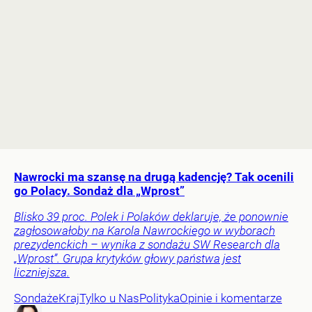
Nawrocki ma szansę na drugą kadencję? Tak ocenili
go Polacy. Sondaż dla „Wprost”
Blisko 39 proc. Polek i Polaków deklaruje, że ponownie
zagłosowałoby na Karola Nawrockiego w wyborach
prezydenckich – wynika z sondażu SW Research dla
„Wprost”. Grupa krytyków głowy państwa jest
liczniejsza.
Sondaże
Kraj
Tylko u Nas
Polityka
Opinie i komentarze