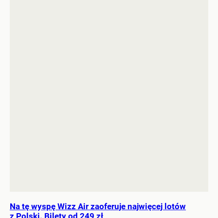
Na tę wyspę Wizz Air zaoferuje najwięcej lotów
z Polski. Bilety od 249 zł