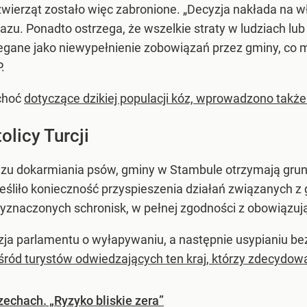
ierząt zostało więc zabronione. „Decyzja nakłada na w
u. Ponadto ostrzega, że wszelkie straty w ludziach l
egane jako niewypełnienie zobowiązań przez gminy, co
.
choć
dotyczące dzikiej populacji kóz, wprowadzono także
olicy Turcji
u dokarmiania psów, gminy w Stambule otrzymają grun
eśliło konieczność przyspieszenia działań związanych z g
yznaczonych schronisk, w pełnej zgodności z obowiązuj
ja parlamentu o wyłapywaniu, a następnie usypianiu be
ród turystów odwiedzających ten kraj, którzy zdecydowa
echach. „Ryzyko bliskie zera”