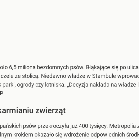
około 6,5 miliona bezdomnych psów. Błąkające się po ul
a czele ze stolicą. Niedawno władze w Stambule wprowa
k parki, ogrody czy lotniska. „Decyzja nakłada na władz
P.
armianiu zwierząt
ńskich psów przekroczyła już 400 tysięcy. Metropolia 
dnym krokiem okazało się wdrożenie odpowiednich środ