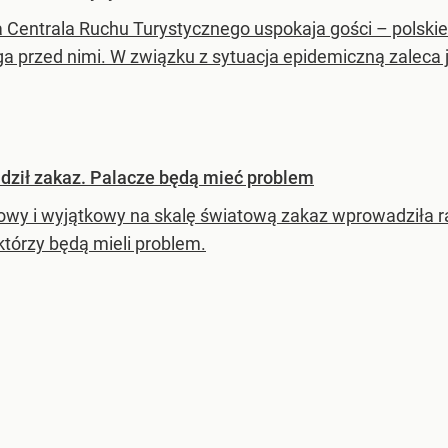
 Centrala Ruchu Turystycznego uspokaja gości – polski
ga przed nimi. W związku z sytuacja epidemiczną zaleca 
dził zakaz. Palacze będą mieć problem
owy i wyjątkowy na skalę światową zakaz wprowadziła ra
którzy będą mieli problem.