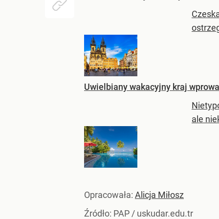
Czeska
ostrze
Uwielbiany wakacyjny kraj wprowa
Nietyp
ale nie
Opracowała:
Alicja Miłosz
Źródło:
PAP
/
uskudar.edu.tr