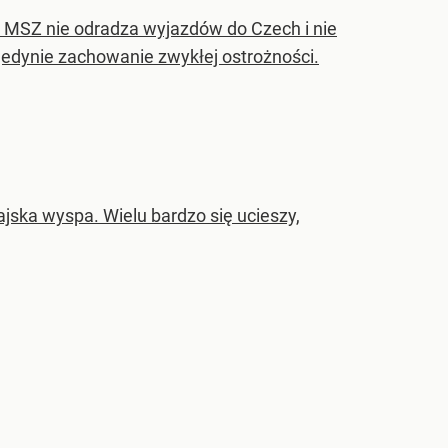
e MSZ nie odradza wyjazdów do Czech i nie
jedynie zachowanie zwykłej ostrożności.
jska wyspa. Wielu bardzo się ucieszy,