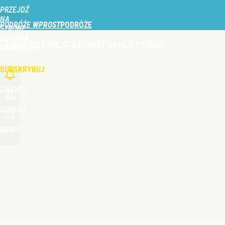
PRZEJDŹ
Udostępnij
0
Skomentuj
NA
PODRÓŻE WPROST
STRONĘ
GŁÓWNĄ
TURYSTYKA
MIEJSCA
PORADY
OKAZJE
POGODA
Nie tylko taksówka i autobus. Na polskie lotnisk
WPROST.PL
SUBSKRYBUJ
dodaj
ZALOGUJ
Perła świata w nowym rankingu. W tym mieście żyje
SZUKAJ
MENU
dodaj
Nowa konstrukcja nad polskim morzem. Takiego zej
dodaj