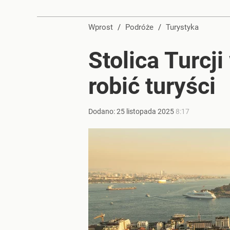
Rośnie zagrożenie na all inclusive. Popularne hot
Wprost
/
Podróże
/
Turystyka
dodaj
Stolica Turcj
Duże utrudnienia przez wulkan Etna. Samoloty zos
robić turyści
dodaj
Dodano:
25
listopada
2025
8:17
„Nie chodzi o zemstę”. Mocny apel w sprawie ofiar 
dodaj