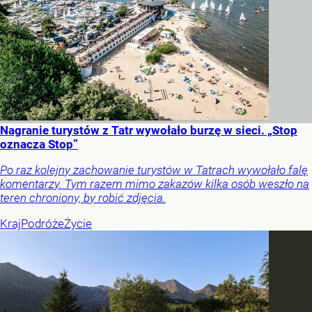
Nagranie turystów z Tatr wywołało burzę w sieci. „Stop
oznacza Stop”
Po raz kolejny zachowanie turystów w Tatrach wywołało falę
komentarzy. Tym razem mimo zakazów kilka osób weszło na
teren chroniony, by robić zdjęcia.
Kraj
Podróże
Życie