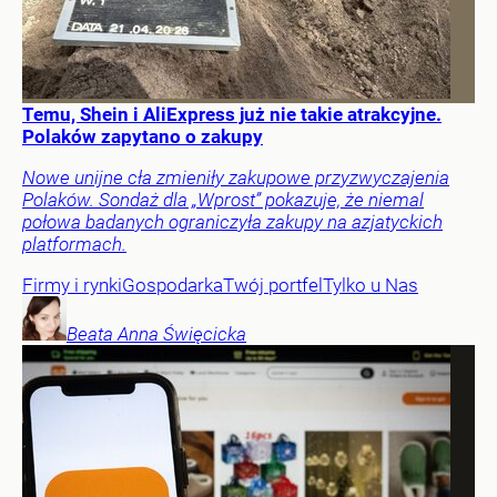
Temu, Shein i AliExpress już nie takie atrakcyjne.
Polaków zapytano o zakupy
Nowe unijne cła zmieniły zakupowe przyzwyczajenia
Polaków. Sondaż dla „Wprost” pokazuje, że niemal
połowa badanych ograniczyła zakupy na azjatyckich
platformach.
Firmy i rynki
Gospodarka
Twój portfel
Tylko u Nas
Beata Anna
Święcicka