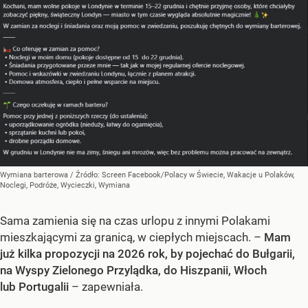
Wymiana barterowa
/ Źródło:
Screen Facebook/Polacy w Świecie, Wakacje u Polaków,
Noclegi, Podróże, Wycieczki, Wymiana
Sama zamienia się na czas urlopu z innymi Polakami
mieszkającymi za granicą, w ciepłych miejscach. –
Mam
już kilka propozycji na 2026 rok, by pojechać do Bułgarii,
na Wyspy Zielonego Przylądka, do Hiszpanii, Włoch
lub Portugalii
– zapewniała.