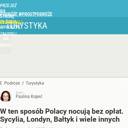
PRZEJDŹ
NA
PODRÓŻE WPROST
STRONĘ
GŁÓWNĄ
UBSKRYBUJ
TURYSTYKA
WPROST.PL
ZALOGUJ
MENU
Podróże
/
Turystyka
Autor:
Paulina Kopeć
W ten sposób Polacy nocują bez opłat.
Sycylia, Londyn, Bałtyk i wiele innych