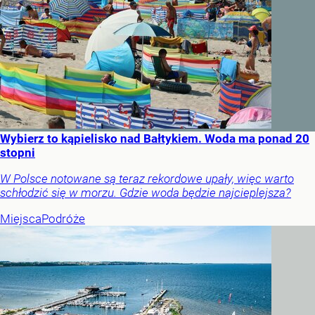
Wybierz to kąpielisko nad Bałtykiem. Woda ma ponad 20
stopni
W Polsce notowane są teraz rekordowe upały, więc warto
schłodzić się w morzu. Gdzie woda będzie najcieplejsza?
Miejsca
Podróże