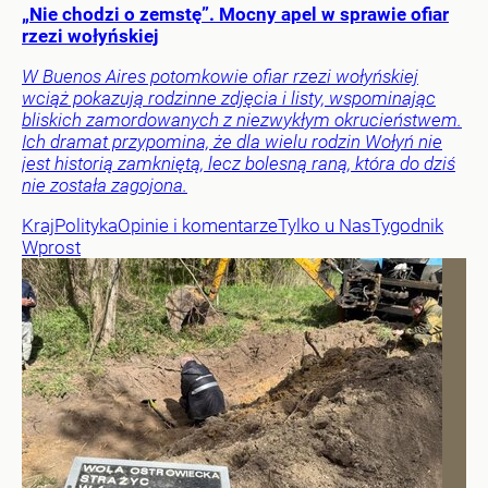
„Nie chodzi o zemstę”. Mocny apel w sprawie ofiar
rzezi wołyńskiej
W Buenos Aires potomkowie ofiar rzezi wołyńskiej
wciąż pokazują rodzinne zdjęcia i listy, wspominając
bliskich zamordowanych z niezwykłym okrucieństwem.
Ich dramat przypomina, że dla wielu rodzin Wołyń nie
jest historią zamkniętą, lecz bolesną raną, która do dziś
nie została zagojona.
Kraj
Polityka
Opinie i komentarze
Tylko u Nas
Tygodnik
Wprost