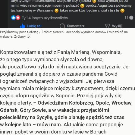
Przykładowy post z ofertą
/ Źródło:
Screen Facebook/Wymiana domów i mieszkań na
wakacje. Zróbmy to!
Kontaktowałam się też z Panią Marleną. Wspominała,
że o tego typu wymianach słyszała od dawna,
ale początkowo była do nich nastawiona sceptycznie. Jej
pogląd zmienił się dopiero w czasie pandemii Covid
i ograniczeń związanych z wyjazdami. Jej pierwsza
wymiana miała miejsce między kuzynostwem, dzięki czemu
część urlopu spędziła w Sopocie. Później pojawiły się
kolejne oferty. –
Odwiedziłam Kołobrzeg, Opole, Wrocław,
Gdańsk, Góry Sowie, a w wakacje z przyjaciółmi
polecieliśmy na Sycylię, gdzie planuję spędzić też czas
w kolejne lato – mówi nam.
Aktualnie sama proponuje
innym pobyt w swoim domku w lesie w Borach