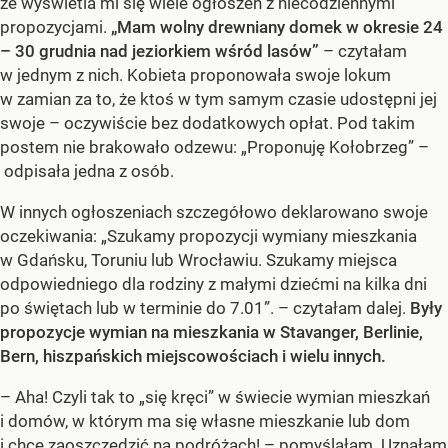
że wyświetla mi się wiele ogłoszeń z niecodziennymi
propozycjami.
„Mam wolny drewniany domek w okresie 24
– 30 grudnia nad jeziorkiem wśród lasów”
– czytałam
w jednym z nich. Kobieta proponowała swoje lokum
w zamian za to, że ktoś w tym samym czasie udostępni jej
swoje – oczywiście bez dodatkowych opłat. Pod takim
postem nie brakowało odzewu: „Proponuję Kołobrzeg” –
odpisała jedna z osób.
W innych ogłoszeniach szczegółowo deklarowano swoje
oczekiwania: „Szukamy propozycji wymiany mieszkania
w Gdańsku, Toruniu lub Wrocławiu. Szukamy miejsca
odpowiedniego dla rodziny z małymi dziećmi na kilka dni
po świętach lub w terminie do 7.01”. – czytałam dalej.
Były
propozycje wymian na mieszkania w Stavanger, Berlinie,
Bern, hiszpańskich miejscowościach i wielu innych.
– Aha! Czyli tak to „się kręci” w świecie wymian mieszkań
i domów, w którym ma się własne mieszkanie lub dom
i chce zaoszczędzić na podróżach! – pomyślałam. Uznałam