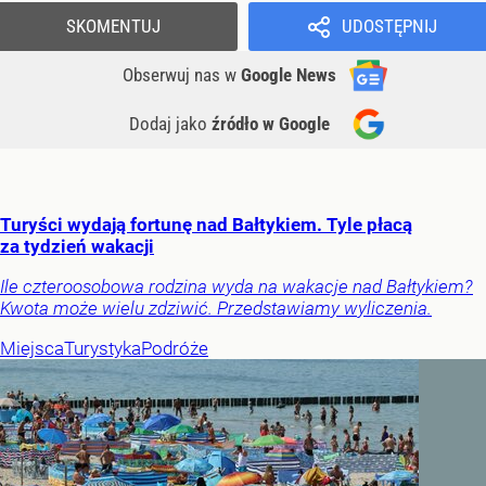
SKOMENTUJ
UDOSTĘPNIJ
Obserwuj nas
w
Google News
Dodaj jako
źródło w Google
Turyści wydają fortunę nad Bałtykiem. Tyle płacą
za tydzień wakacji
Ile czteroosobowa rodzina wyda na wakacje nad Bałtykiem?
Kwota może wielu zdziwić. Przedstawiamy wyliczenia.
Miejsca
Turystyka
Podróże