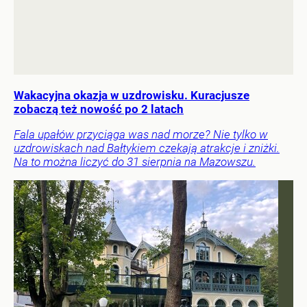
Wakacyjna okazja w uzdrowisku. Kuracjusze
zobaczą też nowość po 2 latach
Fala upałów przyciąga was nad morze? Nie tylko w
uzdrowiskach nad Bałtykiem czekają atrakcje i zniżki.
Na to można liczyć do 31 sierpnia na Mazowszu.