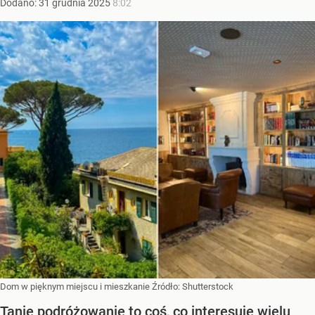
Dodano:
31
grudnia
2025
8:02
Dom w pięknym miejscu i mieszkanie
Źródło:
Shutterstock
Tanie podróżowanie to coś, co interesuje wielu