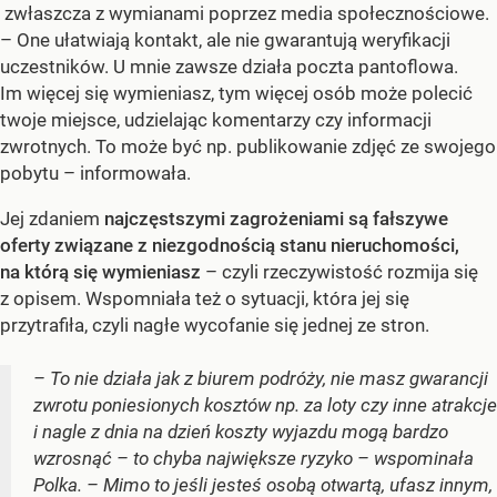
zwłaszcza z wymianami poprzez media społecznościowe.
– One ułatwiają kontakt, ale nie gwarantują weryfikacji
uczestników. U mnie zawsze działa poczta pantoflowa.
Im więcej się wymieniasz, tym więcej osób może polecić
twoje miejsce, udzielając komentarzy czy informacji
zwrotnych. To może być np. publikowanie zdjęć ze swojego
pobytu – informowała.
Jej zdaniem
najczęstszymi zagrożeniami są fałszywe
oferty związane z niezgodnością stanu nieruchomości,
na którą się wymieniasz
– czyli rzeczywistość rozmija się
z opisem. Wspomniała też o sytuacji, która jej się
przytrafiła, czyli nagłe wycofanie się jednej ze stron.
– To nie działa jak z biurem podróży, nie masz gwarancji
zwrotu poniesionych kosztów np. za loty czy inne atrakcje
i nagle z dnia na dzień koszty wyjazdu mogą bardzo
wzrosnąć – to chyba największe ryzyko – wspominała
Polka. – Mimo to jeśli jesteś osobą otwartą, ufasz innym,