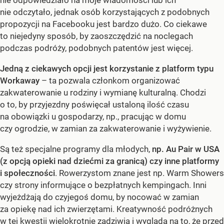
nie odczytało, jednak osób korzystających z podobnych
propozycji na Facebooku jest bardzo dużo. Co ciekawe
to niejedyny sposób, by zaoszczędzić na noclegach
podczas podróży, podobnych patentów jest więcej.
Jedną z ciekawych opcji jest korzystanie z platform typu
Workaway
– ta pozwala członkom organizować
zakwaterowanie u rodziny i wymianę kulturalną. Chodzi
o to, by przyjezdny poświęcał ustaloną ilość czasu
na obowiązki u gospodarzy, np., pracując w domu
czy ogrodzie, w zamian za zakwaterowanie i wyżywienie.
Są też specjalne programy dla młodych,
np. Au Pair w USA
(z opcją opieki nad dziećmi za granicą) czy inne platformy
i społeczności
. Rowerzystom znane jest np. Warm Showers
czy strony informujące o bezpłatnych kempingach. Inni
wyjeżdżają do czyjegoś domu, by nocować w zamian
za opiekę nad ich zwierzętami. Kreatywność podróżnych
w tej kwestii wielokrotnie zadziwia i wygląda na to, że przed