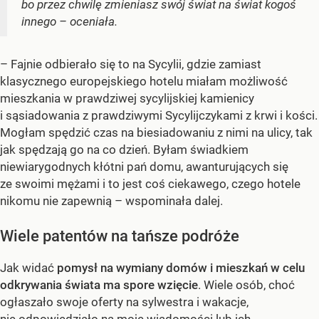
bo przez chwilę zmieniasz swój świat na świat kogoś
innego – oceniała.
– Fajnie odbierało się to na Sycylii, gdzie zamiast
klasycznego europejskiego hotelu miałam możliwość
mieszkania w prawdziwej sycylijskiej kamienicy
i sąsiadowania z prawdziwymi Sycylijczykami z krwi i kości.
Mogłam spędzić czas na biesiadowaniu z nimi na ulicy, tak
jak spędzają go na co dzień. Byłam świadkiem
niewiarygodnych kłótni pań domu, awanturujących się
ze swoimi mężami i to jest coś ciekawego, czego hotele
nikomu nie zapewnią – wspominała dalej.
Wiele patentów na tańsze podróże
Jak widać
pomysł na wymiany domów i mieszkań w celu
odkrywania świata ma spore wzięcie
. Wiele osób, choć
ogłaszało swoje oferty na sylwestra i wakacje,
nie odpowiedziało na moje wiadomości lub ich