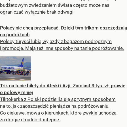
budżetowym zwiedzaniem świata często może nas
ograniczać wyłącznie brak odwagi.
Polacy nie chcą przepłacać. Dzięki tym trikom oszczędzają
na podróżach
Polscy turyści lubią wyjazdy z bagażem podręcznym
i promocje. Mają też inne sposoby na tanie podróżowanie.
Trik na tanie bilety do Afryki i Azji. Zamiast 3 tys. zł, prawie
o połowę mniej
Tiktokerka z Polski podzieliła się sprytnym sposobem
na to, jak zaoszczędzić pieniądze na podróżowaniu.
Co ciekawe, mowa o kierunkach, które zwykle uchodzą
za drogie i trudno dostępne.