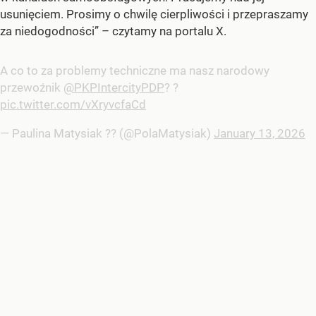
usunięciem. Prosimy o chwilę cierpliwości i przepraszamy
za niedogodności” – czytamy na portalu X.
A co to za problemy techniczne ma nasz narodowy
przewoźnik
@PKPIntercityPDP
? ?
pic.twitter.com/vXryvcfaCd
— Paulina Matysiak ?? (@PolaMatysiak)
January 13, 2026