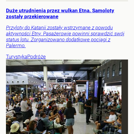
Duże utrudnienia przez wulkan Etna. Samoloty
zostały przekierowane
Przyloty do Katanii zostały wstrzymane z powodu
aktywności Etny. Pasażerowie powinni sprawdzić swój
status lotu. Zorganizowano dodatkowe pociągi z
Palermo.
Turystyka
Podróże