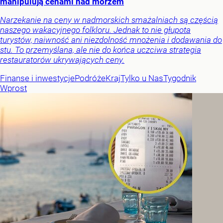
manipulują cenami nad morzem
Narzekanie na ceny w nadmorskich smażalniach są częścią
naszego wakacyjnego folkloru. Jednak to nie głupota
turystów, naiwność ani niezdolność mnożenia i dodawania do
stu. To przemyślana, ale nie do końca uczciwa strategia
restauratorów ukrywających ceny.
Finanse i inwestycje
Podróże
Kraj
Tylko u Nas
Tygodnik
Wprost