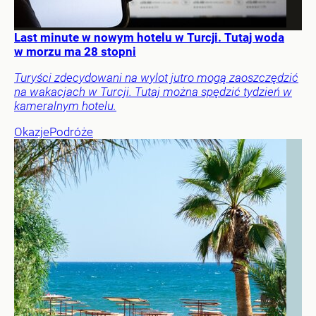
Last minute w nowym hotelu w Turcji. Tutaj woda
w morzu ma 28 stopni
Turyści zdecydowani na wylot jutro mogą zaoszczędzić
na wakacjach w Turcji. Tutaj można spędzić tydzień w
kameralnym hotelu.
Okazje
Podróże