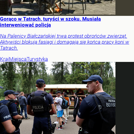
Gorąco w Tatrach, turyści w szoku. Musiała
interweniować policja
Na Palenicy Białczańskiej trwa protest obrońców zwierząt.
Aktywiści blokują fasiągi i domagają się końca pracy koni w
Tatrach.
Kraj
Miejsca
Turystyka