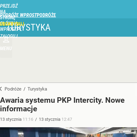
PRZEJDŹ
NA
PODRÓŻE WPROST
STRONĘ
GŁÓWNĄ
UBSKRYBUJ
TURYSTYKA
WPROST.PL
ZALOGUJ
MENU
Podróże
/
Turystyka
Awaria systemu PKP Intercity. Nowe
informacje
13
stycznia
11:16
/
13
stycznia
12:47