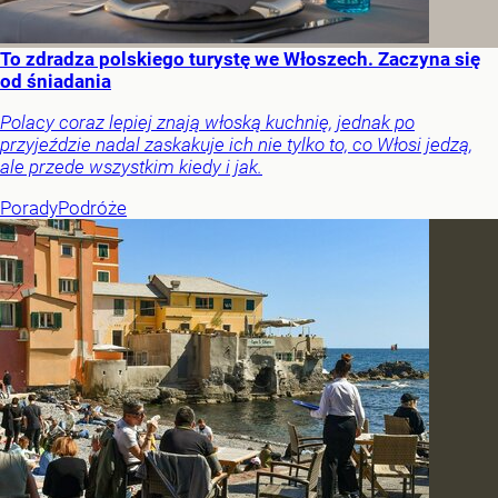
To zdradza polskiego turystę we Włoszech. Zaczyna się
od śniadania
Polacy coraz lepiej znają włoską kuchnię, jednak po
przyjeździe nadal zaskakuje ich nie tylko to, co Włosi jedzą,
ale przede wszystkim kiedy i jak.
Porady
Podróże