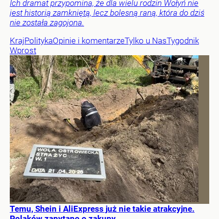
Ich dramat przypomina, że dla wielu rodzin Wołyń nie
jest historią zamkniętą, lecz bolesną raną, która do dziś
nie została zagojona.
Kraj
Polityka
Opinie i komentarze
Tylko u Nas
Tygodnik
Wprost
Temu, Shein i AliExpress już nie takie atrakcyjne.
Polaków zapytano o zakupy