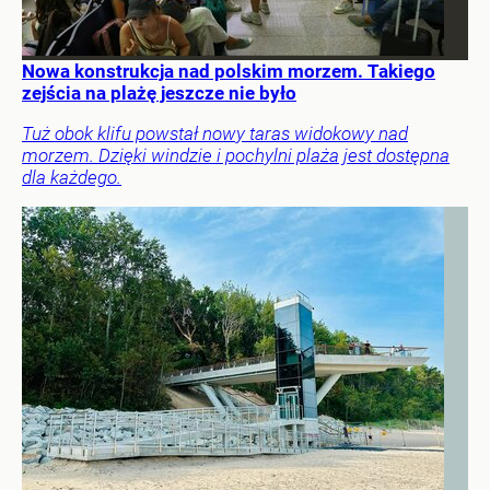
Nowa konstrukcja nad polskim morzem. Takiego
zejścia na plażę jeszcze nie było
Tuż obok klifu powstał nowy taras widokowy nad
morzem. Dzięki windzie i pochylni plaża jest dostępna
dla każdego.