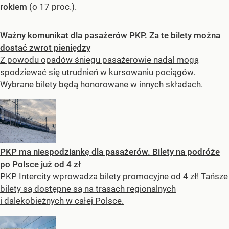
rokiem
(o 17 proc.).
Ważny komunikat dla pasażerów PKP. Za te bilety można
dostać zwrot pieniędzy
Z powodu opadów śniegu pasażerowie nadal mogą
spodziewać się utrudnień w kursowaniu pociągów.
Wybrane bilety będą honorowane w innych składach.
PKP ma niespodziankę dla pasażerów. Bilety na podróże
po Polsce już od 4 zł
PKP Intercity wprowadza bilety promocyjne od 4 zł! Tańsze
bilety są dostępne są na trasach regionalnych
i dalekobieżnych w całej Polsce.