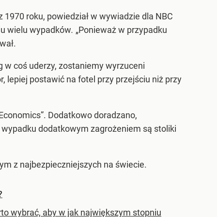
 z 1970 roku, powiedział w wywiadzie dla NBC
niu wielu wypadków
.
„Ponieważ w przypadku
wał.
iąg w coś uderzy, zostaniemy wyrzuceni
lepiej postawić na fotel przy przejściu niż przy
 Economics”. Dodatkowo doradzano,
o wypadku dodatkowym zagrożeniem są stoliki
ym z najbezpieczniejszych na świecie.
?
rto wybrać, aby w jak największym stopniu