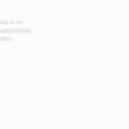
iaj na nie
ajostrożność
alny -