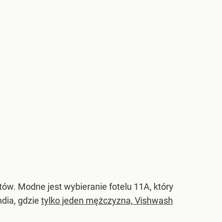
ów. Modne jest wybieranie fotelu 11A, który
ndia, gdzie
tylko jeden mężczyzna, Vishwash