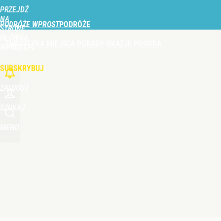
PRZEJDŹ
Udostępnij
0
Skomentuj
NA
PODRÓŻE WPROST
STRONĘ
GŁÓWNĄ
TURYSTYKA
MIEJSCA
PORADY
OKAZJE
POGODA
WPROST.PL
SUBSKRYBUJ
ZALOGUJ
SZUKAJ
MENU