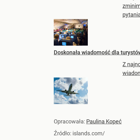
zminim
pytania
Doskonała wiadomość dla turystów
Z najn
wiadom
Opracowała:
Paulina Kopeć
Źródło:
islands.com/