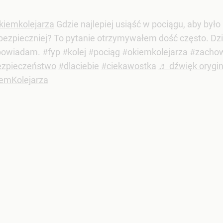
iemkolejarza
Gdzie najlepiej usiąść w pociągu, aby było
bezpieczniej? To pytanie otrzymywałem dość często. Dzis
powiadam.
#fyp
#kolej
#pociąg
#okiemkolejarza
#zachow
zpieczeństwo
#dlaciebie
#ciekawostka
♬ dźwięk orygin
emKolejarza