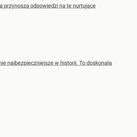
 przynoszą odpowiedzi na te nurtujące
e najbezpieczniejsze w historii. To doskonała