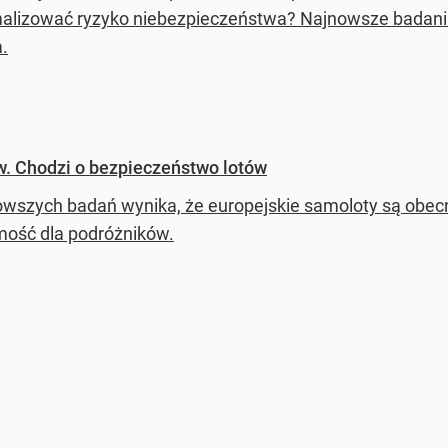
alizować ryzyko niebezpieczeństwa? Najnowsze badania
.
. Chodzi o bezpieczeństwo lotów
owszych badań wynika, że europejskie samoloty są obecni
ość dla podróżników.