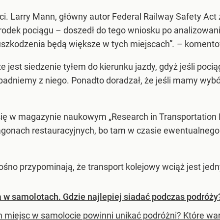
rci. Larry Mann, główny autor Federal Railway Safety Act
 środek pociągu – doszedł do tego wniosku po analizowa
uszkodzenia będą większe w tych miejscach”
.
– komento
 jest siedzenie tyłem do kierunku jazdy, gdyż jeśli poc
adniemy z niego. Ponadto doradzał, że jeśli mamy wybór, 
się w magazynie naukowym „Research in Transportation
agonach restauracyjnych, bo tam w czasie ewentualneg
śno przypominają, że transport kolejowy wciąż jest jedn
 w samolotach. Gdzie najlepiej siadać podczas podróży
h miejsc w samolocie powinni unikać podróżni? Które wa