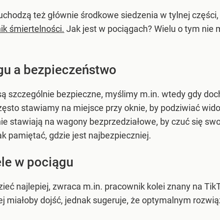
hodzą też głównie środkowe siedzenia w tylnej części,
k śmiertelności.
Jak jest w pociągach? Wielu o tym nie m
gu a bezpieczeństwo
 są szczególnie bezpieczne, myślimy m.in. wtedy gdy do
ęsto stawiamy na miejsce przy oknie, by podziwiać widoki,
nie stawiają na wagony bezprzedziałowe, by czuć się sw
 pamiętać, gdzie jest najbezpieczniej.
ele w pociągu
ieć najlepiej, zwraca m.in. pracownik kolei znany na Ti
tórej miałoby dojść, jednak sugeruje, że optymalnym rozw