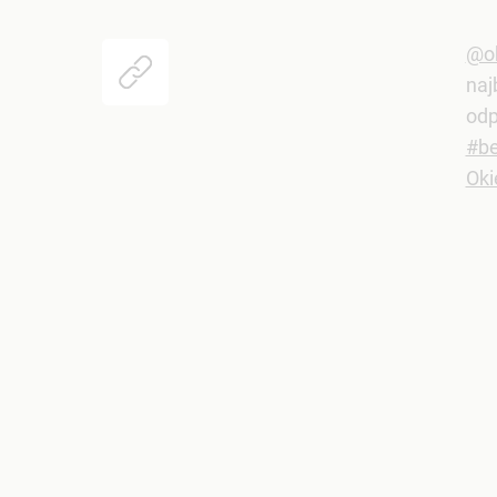
@ok
naj
od
#be
Oki