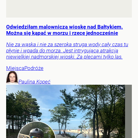
Odwiedziłam malowniczą wioskę nad Bałtykiem.
Można się kąpać w morzu i rzece jednocześnie
Nie za wąska i nie za szeroka struga wody cały czas tu
płynie i wpada do morza. Jest intrygującą atrakcją
niewielkiej nadmorskiej wioski. Za plecami tylko las.
Miejsca
Podróże
Paulina
Kopeć