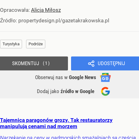
Opracowała:
Alicja Miłosz
Źródło:
propertydesign.pl/gazetakrakowska.pl
Turystyka
Podróże
SKOMENTUJ
UDOSTĘPNIJ
1
Obserwuj nas
w
Google News
Dodaj jako
źródło w Google
Tajemnica paragonów grozy. Tak restauratorzy
manipulują cenami nad morzem
Narzekanie na ceny w nadmorskich smażalniach są częścią