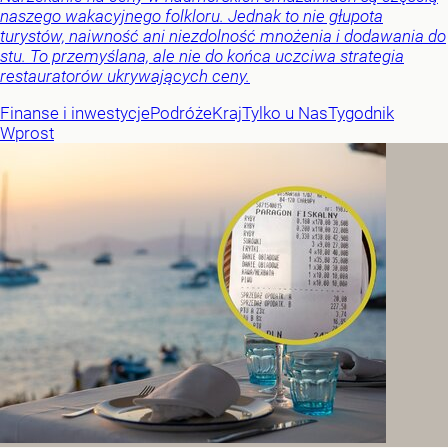
naszego wakacyjnego folkloru. Jednak to nie głupota
turystów, naiwność ani niezdolność mnożenia i dodawania do
stu. To przemyślana, ale nie do końca uczciwa strategia
restauratorów ukrywających ceny.
Finanse i inwestycje
Podróże
Kraj
Tylko u Nas
Tygodnik
Wprost