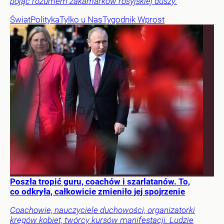
pojąć rozumem zakamarków rosyjskiej duszy.
Świat
Polityka
Tylko u Nas
Tygodnik Wprost
Poszła tropić guru, coachów i szarlatanów. To,
co odkryła, całkowicie zmieniło jej spojrzenie
Coachowie, nauczyciele duchowości, organizatorki
kręgów kobiet, twórcy kursów manifestacji. Ludzie