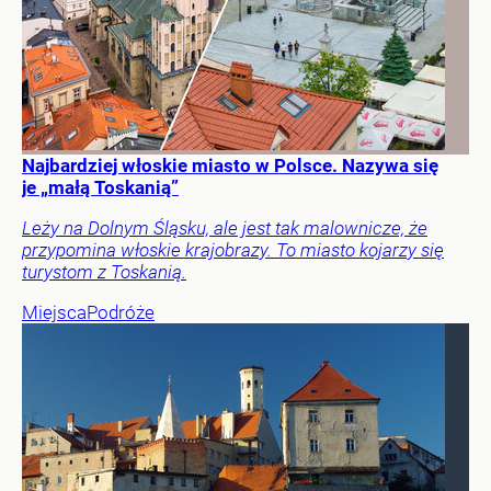
Najbardziej włoskie miasto w Polsce. Nazywa się
je „małą Toskanią”
Leży na Dolnym Śląsku, ale jest tak malownicze, że
przypomina włoskie krajobrazy. To miasto kojarzy się
turystom z Toskanią.
Miejsca
Podróże