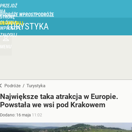
PRZEJDŹ
NA
PODRÓŻE WPROST
STRONĘ
GŁÓWNĄ
UBSKRYBUJ
TURYSTYKA
WPROST.PL
ZALOGUJ
MENU
Podróże
/
Turystyka
Największe taka atrakcja w Europie.
Powstała we wsi pod Krakowem
Dodano:
16
maja
11:02