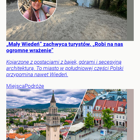
„Mały Wiedeń” zachwyca turystów. „Robi na nas
ogromne wrażenie”
Kojarzone z postaciami z bajek, górami i secesyjną
architekturą. To miasto w południowej części Polski
przypomina nawet Wiedeń.
Miejsca
Podróże