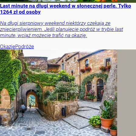
Last minute na długi weekend w słonecznej perle. Tylko
1264 zł od osoby
Na długi sierpniowy weekend niektórzy czekają ze
zniecierpliwieniem. Jeśli planujecie podróż w trybie last
minute, wciąż możecie trafić na okazję.
Okazje
Podróże