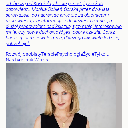
odchodzą od Kościoła, ale nie przestają szukać
odpowiedzi. Monika Sobień-Górska przez dwa lata
sprawdzała, co naprawdę kryje się za obietnicami
uzdrowienia, transformacji i odnalezienia sensu. „Im
dłużej pracowałam nad książką, tym mniej interesowało
mnie, czy nowa duchowość jest dobra czy zła. Coraz
bardziej interesowało mnie, dlaczego tak wielu ludzi jej
potrzebuje”.
Rozwój osobisty
Terapie
Psychologia
Życie
Tylko u
Nas
Tygodnik Wprost