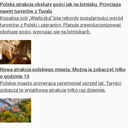
Polska atrakcja obsłuży gości jak na lotnisku. Przyciąga
nawet turystów z Tuvalu
Kopalnia soli „Wieliczka” bije rekordy popularności wśród
turystów z Polski i zagranicy. Planuje zrewolucjonizować
obsługę gości, wzorując się na lotniskach.
Nowa atrakcja polskiego miasta. Można ją zobaczyć tylko
o godzinie 10
Polskie miasto przywraca ceremoniał sprzed lat. Turyści
zobaczą tę wyjątkową atrakcję tylko raz dziennie.