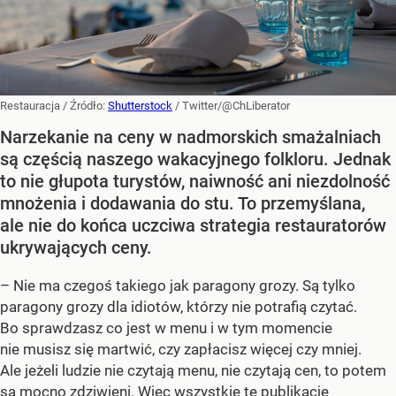
Restauracja
/ Źródło:
Shutterstock
/
Twitter/@ChLiberator
Narzekanie na ceny w nadmorskich smażalniach
są częścią naszego wakacyjnego folkloru. Jednak
to nie głupota turystów, naiwność ani niezdolność
mnożenia i dodawania do stu. To przemyślana,
ale nie do końca uczciwa strategia restauratorów
ukrywających ceny.
– Nie ma czegoś takiego jak paragony grozy. Są tylko
paragony grozy dla idiotów, którzy nie potrafią czytać.
Bo sprawdzasz co jest w menu i w tym momencie
nie musisz się martwić, czy zapłacisz więcej czy mniej.
Ale jeżeli ludzie nie czytają menu, nie czytają cen, to potem
są mocno zdziwieni. Więc wszystkie te publikacje