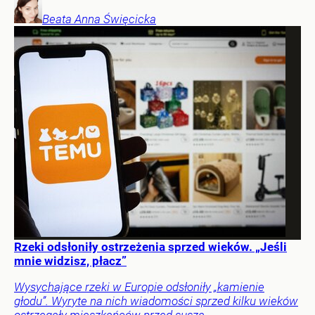
Beata Anna
Święcicka
Rzeki odsłoniły ostrzeżenia sprzed wieków. „Jeśli
mnie widzisz, płacz”
Wysychające rzeki w Europie odsłoniły „kamienie
głodu”. Wyryte na nich wiadomości sprzed kilku wieków