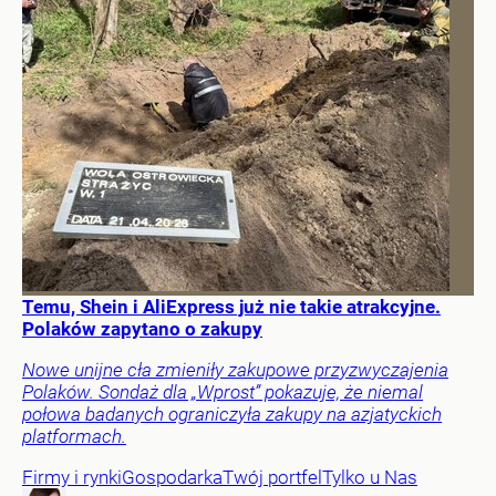
Temu, Shein i AliExpress już nie takie atrakcyjne.
Polaków zapytano o zakupy
Nowe unijne cła zmieniły zakupowe przyzwyczajenia
Polaków. Sondaż dla „Wprost” pokazuje, że niemal
połowa badanych ograniczyła zakupy na azjatyckich
platformach.
Firmy i rynki
Gospodarka
Twój portfel
Tylko u Nas