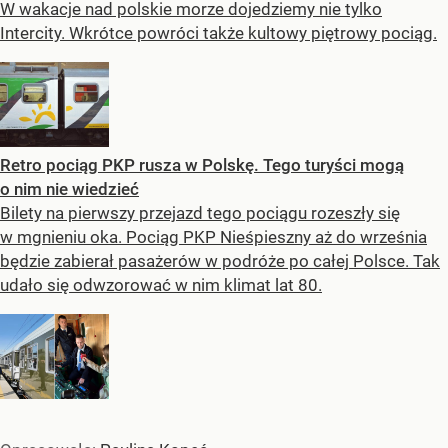
W wakacje nad polskie morze dojedziemy nie tylko
Intercity. Wkrótce powróci także kultowy piętrowy pociąg.
Retro pociąg PKP rusza w Polskę. Tego turyści mogą
o nim nie wiedzieć
Bilety na pierwszy przejazd tego pociągu rozeszły się
w mgnieniu oka. Pociąg PKP Nieśpieszny aż do września
będzie zabierał pasażerów w podróże po całej Polsce. Tak
udało się odwzorować w nim klimat lat 80.