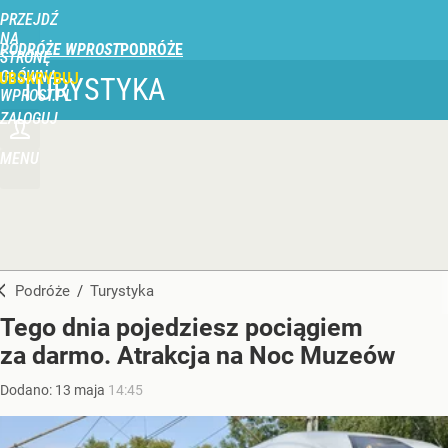
PRZEJDŹ
NA
PODRÓŻE WPROST
STRONĘ
GŁÓWNĄ
UBSKRYBUJ
TURYSTYKA
WPROST.PL
ZALOGUJ
MENU
Podróże
/
Turystyka
Tego dnia pojedziesz pociągiem
za darmo. Atrakcja na Noc Muzeów
Dodano:
13
maja
14:45