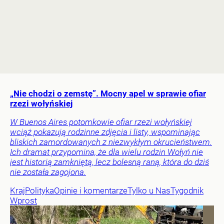
„Nie chodzi o zemstę”. Mocny apel w sprawie ofiar
rzezi wołyńskiej
W Buenos Aires potomkowie ofiar rzezi wołyńskiej
wciąż pokazują rodzinne zdjęcia i listy, wspominając
bliskich zamordowanych z niezwykłym okrucieństwem.
Ich dramat przypomina, że dla wielu rodzin Wołyń nie
jest historią zamkniętą, lecz bolesną raną, która do dziś
nie została zagojona.
Kraj
Polityka
Opinie i komentarze
Tylko u Nas
Tygodnik
Wprost