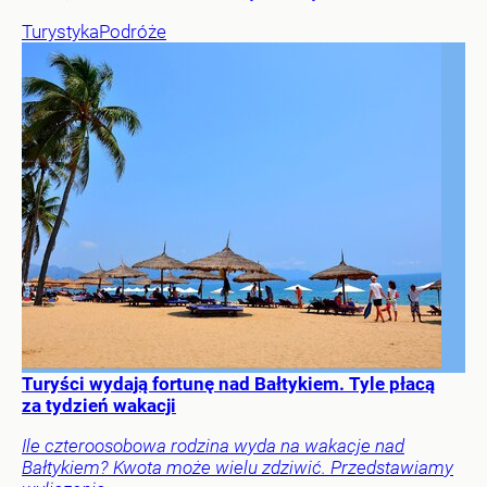
Turystyka
Podróże
Turyści wydają fortunę nad Bałtykiem. Tyle płacą
za tydzień wakacji
Ile czteroosobowa rodzina wyda na wakacje nad
Bałtykiem? Kwota może wielu zdziwić. Przedstawiamy