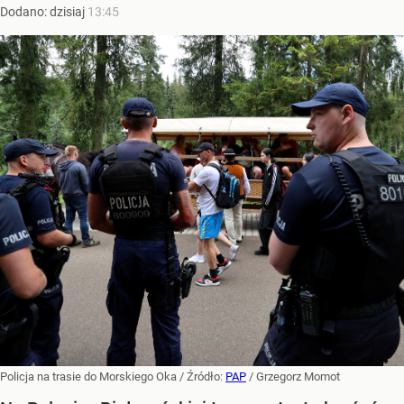
Dodano:
dzisiaj
13:45
Policja na trasie do Morskiego Oka
/ Źródło:
PAP
/
Grzegorz Momot