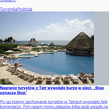
hotelach.
Turystyka
Podróże
Nagranie turystów z Tatr wywołało burzę w sieci. „Stop
oznacza Stop”
Po raz kolejny zachowanie turystów w Tatrach wywołało falę
komentarzy. Tym razem mimo zakazów kilka osób weszło na