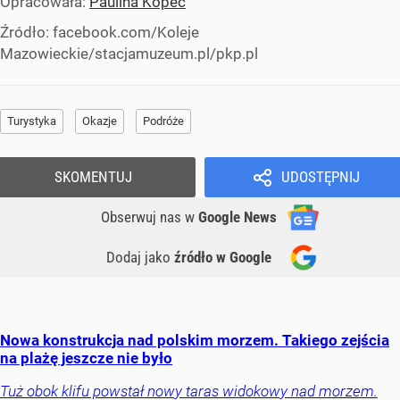
Opracowała:
Paulina Kopeć
Źródło:
facebook.com/Koleje
Mazowieckie/stacjamuzeum.pl/pkp.pl
Turystyka
Okazje
Podróże
SKOMENTUJ
UDOSTĘPNIJ
Obserwuj nas
w
Google News
Dodaj jako
źródło w Google
Nowa konstrukcja nad polskim morzem. Takiego zejścia
na plażę jeszcze nie było
Tuż obok klifu powstał nowy taras widokowy nad morzem.