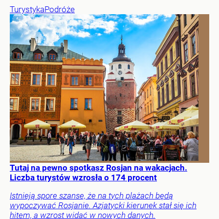
Turystyka
Podróże
Tutaj na pewno spotkasz Rosjan na wakacjach.
Liczba turystów wzrosła o 174 procent
Istnieją spore szanse, że na tych plażach będą
wypoczywać Rosjanie. Azjatycki kierunek stał się ich
hitem, a wzrost widać w nowych danych.