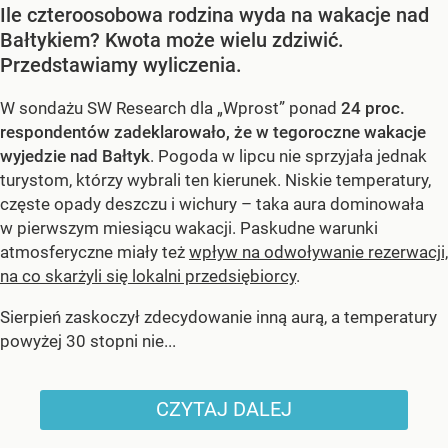
Ile czteroosobowa rodzina wyda na wakacje nad
Bałtykiem? Kwota może wielu zdziwić.
Przedstawiamy wyliczenia.
W sondażu SW Research dla „Wprost” ponad
24 proc.
respondentów zadeklarowało, że w tegoroczne wakacje
wyjedzie nad Bałtyk
. Pogoda w lipcu nie sprzyjała jednak
turystom, którzy wybrali ten kierunek. Niskie temperatury,
częste opady deszczu i wichury – taka aura dominowała
w pierwszym miesiącu wakacji. Paskudne warunki
atmosferyczne miały też
wpływ na odwoływanie rezerwacji,
na co skarżyli się lokalni przedsiębiorcy
.
Sierpień zaskoczył zdecydowanie inną aurą, a temperatury
powyżej 30 stopni nie...
CZYTAJ DALEJ