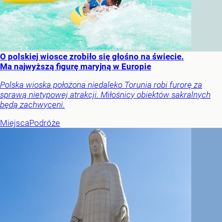
O polskiej wiosce zrobiło się głośno na świecie.
Ma najwyższą figurę maryjną w Europie
Polska wioska położona niedaleko Torunia robi furorę za
sprawą nietypowej atrakcji. Miłośnicy obiektów sakralnych
będą zachwyceni.
Miejsca
Podróże