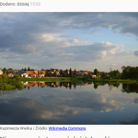
Dodano:
dzisiaj
15:02
Kazimierza Wielka
/ Źródło:
Wikimedia Commons