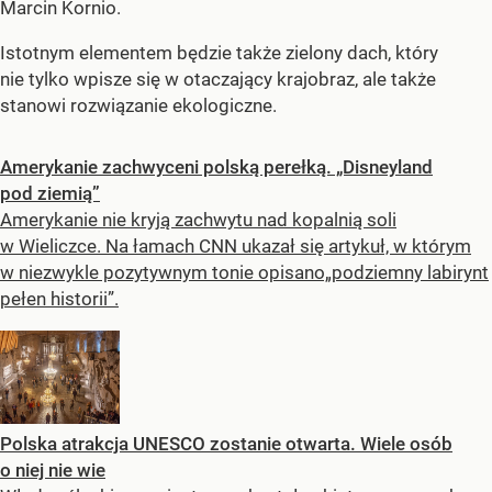
Marcin Kornio.
Istotnym elementem będzie także zielony dach, który
nie tylko wpisze się w otaczający krajobraz, ale także
stanowi rozwiązanie ekologiczne.
Amerykanie zachwyceni polską perełką. „Disneyland
pod ziemią”
Amerykanie nie kryją zachwytu nad kopalnią soli
w Wieliczce. Na łamach CNN ukazał się artykuł, w którym
w niezwykle pozytywnym tonie opisano„podziemny labirynt
pełen historii”.
Polska atrakcja UNESCO zostanie otwarta. Wiele osób
o niej nie wie