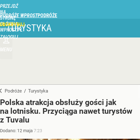
PRZEJDŹ
NA
PODRÓŻE WPROST
STRONĘ
GŁÓWNĄ
UBSKRYBUJ
TURYSTYKA
WPROST.PL
ZALOGUJ
MENU
Podróże
/
Turystyka
Polska atrakcja obsłuży gości jak
na lotnisku. Przyciąga nawet turystów
z Tuvalu
Dodano:
12
maja
7:23