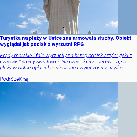
Turystka na plaży w Ustce zaalarmowała służby. Obiekt
wyglądał jak pocisk z wyrzutni RPG
Prądy morskie i fale wyrzuciły na brzeg pocisk artyleryjski z
czasów II wojny światowej. Na czas akcji saperów część
plaży w Ustce była zabezpieczona i wyłączona z użytku.
Podróże
Kraj