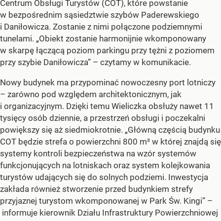
Centrum Obsługi Turystów (COT), które powstanie
w bezpośrednim sąsiedztwie szybów Paderewskiego
i Daniłowicza. Zostanie z nimi połączone podziemnymi
tunelami. „Obiekt zostanie harmonijnie wkomponowany
w skarpę łączącą poziom parkingu przy tężni z poziomem
przy szybie Daniłowicza” – czytamy w komunikacie.
Nowy budynek ma przypominać nowoczesny port lotniczy
– zarówno pod względem architektonicznym, jak
i organizacyjnym. Dzięki temu Wieliczka obsłuży nawet 11
tysięcy osób dziennie, a przestrzeń obsługi i poczekalni
powiększy się aż siedmiokrotnie. „Główną częścią budynku
COT będzie strefa o powierzchni 800 m² w której znajdą się
systemy kontroli bezpieczeństwa na wzór systemów
funkcjonujących na lotniskach oraz system kolejkowania
turystów udających się do solnych podziemi. Inwestycja
zakłada również stworzenie przed budynkiem strefy
przyjaznej turystom wkomponowanej w Park Św. Kingi” –
informuje kierownik Działu Infrastruktury Powierzchniowej