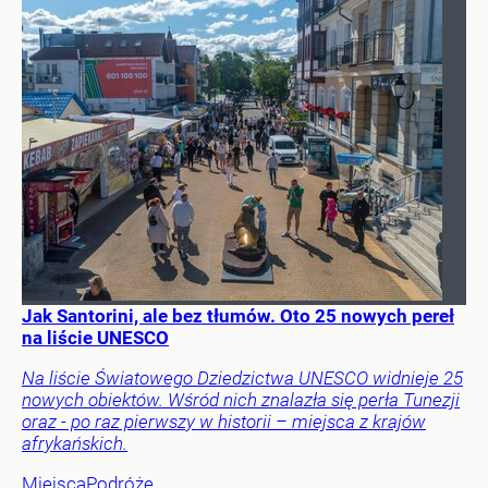
Jak Santorini, ale bez tłumów. Oto 25 nowych pereł
na liście UNESCO
Na liście Światowego Dziedzictwa UNESCO widnieje 25
nowych obiektów. Wśród nich znalazła się perła Tunezji
oraz - po raz pierwszy w historii – miejsca z krajów
afrykańskich.
Miejsca
Podróże