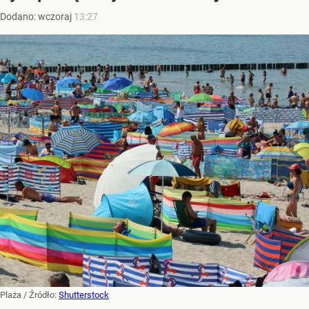
Dodano:
wczoraj
13:27
Plaża
/ Źródło:
Shutterstock