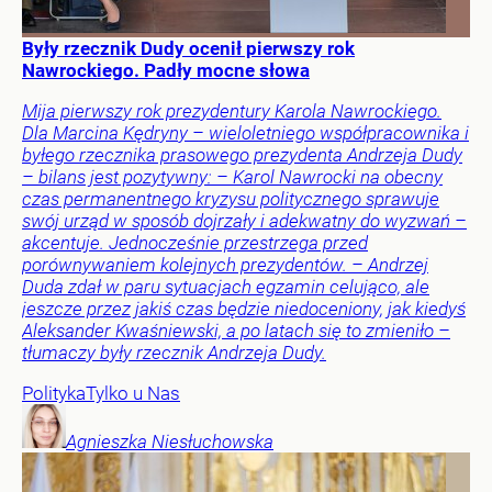
Były rzecznik Dudy ocenił pierwszy rok
Nawrockiego. Padły mocne słowa
Mija pierwszy rok prezydentury Karola Nawrockiego.
Dla Marcina Kędryny – wieloletniego współpracownika i
byłego rzecznika prasowego prezydenta Andrzeja Dudy
– bilans jest pozytywny: – Karol Nawrocki na obecny
czas permanentnego kryzysu politycznego sprawuje
swój urząd w sposób dojrzały i adekwatny do wyzwań –
akcentuje. Jednocześnie przestrzega przed
porównywaniem kolejnych prezydentów. – Andrzej
Duda zdał w paru sytuacjach egzamin celująco, ale
jeszcze przez jakiś czas będzie niedoceniony, jak kiedyś
Aleksander Kwaśniewski, a po latach się to zmieniło –
tłumaczy były rzecznik Andrzeja Dudy.
Polityka
Tylko u Nas
Agnieszka
Niesłuchowska