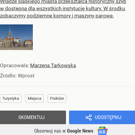
Władze śląskiego miasta przekształcą historyczny szyb
w dostępną dla wszystkich instytucję kultury. W środku
zobaczymy podziemne komory i maszyny parowe.
Opracowała:
Marzena Tarkowska
Źródło:
Wprost
Turystyka
Miejsca
Podróże
SKOMENTUJ
UDOSTĘPNIJ
Obserwuj nas
w
Google News