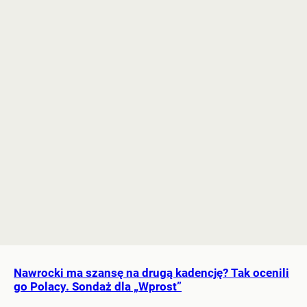
Nawrocki ma szansę na drugą kadencję? Tak ocenili
go Polacy. Sondaż dla „Wprost”