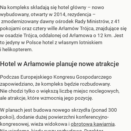
Na kompleks składają się hotel główny – nowo
wybudowany, otwarty w 2014, rezydencja –
zmodernizowany dawny ośrodek Rady Ministrów, z 41
pokojami oraz cztery wille Arłamów Trójca, znajdujące się
w osadzie Trójca, oddalonej od Arłamowa o 12 km. Jest
to jedyny w Polsce hotel z własnym lotniskiem
i helikopterem.
Hotel w Arłamowie planuje nowe atrakcje
Podczas Europejskiego Kongresu Gospodarczego
zapowiedziano, że kompleks będzie rozbudowany.
Nie chodzi tylko o większą liczbę miejsc noclegowych,
ale atrakcje, które wzmocnią jego pozycję.
W planach jest budowa nowego skrzydła (ponad 300
pokoi), dodanie dużej powierzchni konferencyjno-
kongresowej, wieża widokowa i
obrotowa kawiarnia
.
Nie wiadomo, kiedy ruszy rozbudowa. Dyrektor