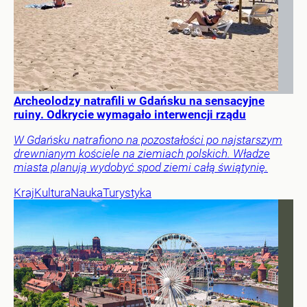
Archeolodzy natrafili w Gdańsku na sensacyjne
ruiny. Odkrycie wymagało interwencji rządu
W Gdańsku natrafiono na pozostałości po najstarszym
drewnianym kościele na ziemiach polskich. Władze
miasta planują wydobyć spod ziemi całą świątynię.
Kraj
Kultura
Nauka
Turystyka