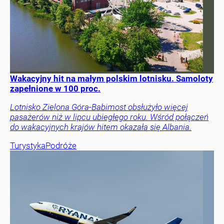
Wakacyjny hit na małym polskim lotnisku. Samoloty
zapełnione w 100 proc.
Lotnisko Zielona Góra-Babimost obsłużyło więcej
pasażerów niż w lipcu ubiegłego roku. Wśród połączeń
do wakacyjnych krajów hitem okazała się Albania.
Turystyka
Podróże