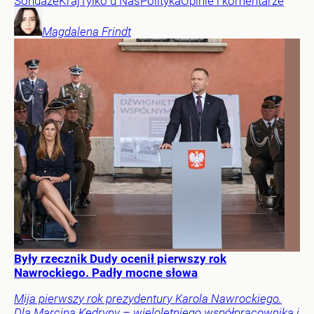
Sondaże
Kraj
Tylko u Nas
Polityka
Opinie i komentarze
Magdalena
Frindt
Były rzecznik Dudy ocenił pierwszy rok
Nawrockiego. Padły mocne słowa
Mija pierwszy rok prezydentury Karola Nawrockiego.
Dla Marcina Kędryny – wieloletniego współpracownika i