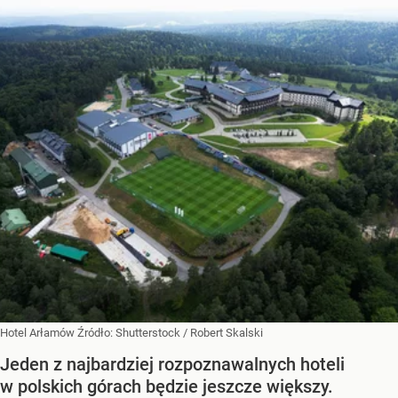
Hotel Arłamów
Źródło:
Shutterstock
/
Robert Skalski
Jeden z najbardziej rozpoznawalnych hoteli
w polskich górach będzie jeszcze większy.