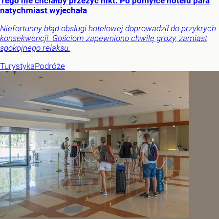
Tego nie chciałby przeżyć nikt. Po pomyłce hotelu para
natychmiast wyjechała
Niefortunny błąd obsługi hotelowej doprowadził do przykrych
konsekwencji. Gościom zapewniono chwilę grozy, zamiast
spokojnego relaksu.
Turystyka
Podróże