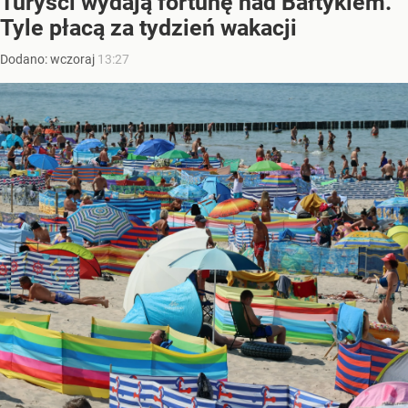
Turyści wydają fortunę nad Bałtykiem.
Tyle płacą za tydzień wakacji
Dodano:
wczoraj
13:27