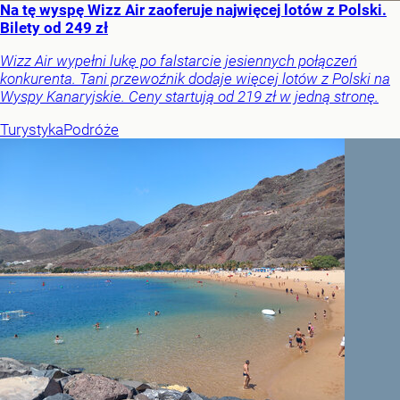
Na tę wyspę Wizz Air zaoferuje najwięcej lotów z Polski.
Bilety od 249 zł
Wizz Air wypełni lukę po falstarcie jesiennych połączeń
konkurenta. Tani przewoźnik dodaje więcej lotów z Polski na
Wyspy Kanaryjskie. Ceny startują od 219 zł w jedną stronę.
Turystyka
Podróże