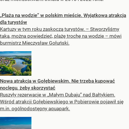
„Plaża na wodzie” w polskim mieście. Wyjątkowa atrakcja
dla turystów
Kartuzy w tym roku zaskoczą turystów. – Stworzyliśmy
taką, można powiedzieć, plażę trochę na wodzie – mówi
burmistrz Mieczysław Gołuński.
Nowa atrakcja w Gołębiewskim. Nie trzeba kupować
noclegu, żeby skorzystać
Ruszyły rezerwacje w „Małym Dubaju” nad Bałtykiem.
Wśród atrakcji Gołębiewskiego w Pobierowie pojawił się
m.in. ogólnodostępny aquapark.