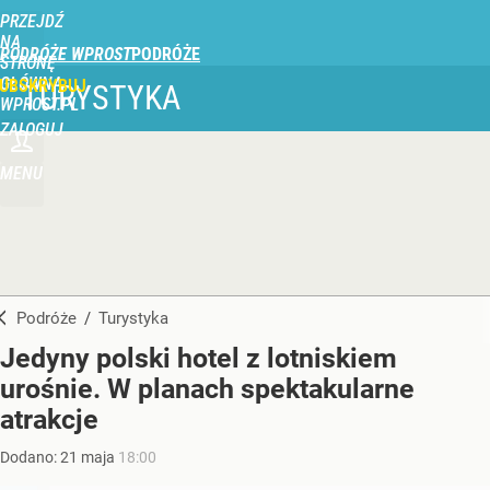
PRZEJDŹ
NA
PODRÓŻE WPROST
STRONĘ
GŁÓWNĄ
UBSKRYBUJ
TURYSTYKA
WPROST.PL
ZALOGUJ
MENU
Podróże
/
Turystyka
Jedyny polski hotel z lotniskiem
urośnie. W planach spektakularne
atrakcje
Dodano:
21
maja
18:00