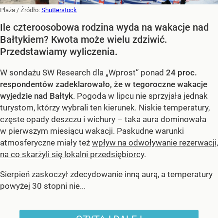
Plaża
/ Źródło:
Shutterstock
Ile czteroosobowa rodzina wyda na wakacje nad
Bałtykiem? Kwota może wielu zdziwić.
Przedstawiamy wyliczenia.
W sondażu SW Research dla „Wprost” ponad
24 proc.
respondentów zadeklarowało, że w tegoroczne wakacje
wyjedzie nad Bałtyk
. Pogoda w lipcu nie sprzyjała jednak
turystom, którzy wybrali ten kierunek. Niskie temperatury,
częste opady deszczu i wichury – taka aura dominowała
w pierwszym miesiącu wakacji. Paskudne warunki
atmosferyczne miały też
wpływ na odwoływanie rezerwacji,
na co skarżyli się lokalni przedsiębiorcy
.
Sierpień zaskoczył zdecydowanie inną aurą, a temperatury
powyżej 30 stopni nie...