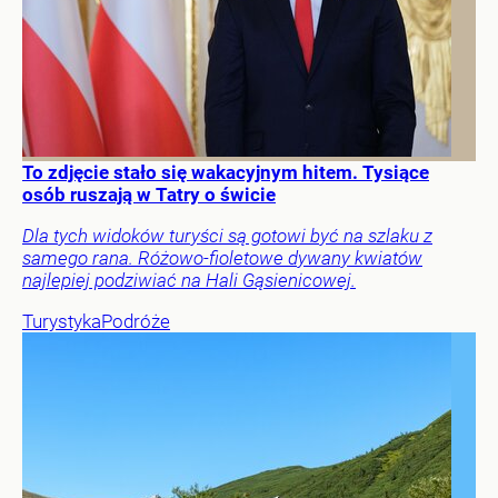
To zdjęcie stało się wakacyjnym hitem. Tysiące
osób ruszają w Tatry o świcie
Dla tych widoków turyści są gotowi być na szlaku z
samego rana. Różowo-fioletowe dywany kwiatów
najlepiej podziwiać na Hali Gąsienicowej.
Turystyka
Podróże