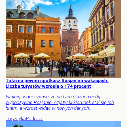
Tutaj na pewno spotkasz Rosjan na wakacjach.
Liczba turystów wzrosła o 174 procent
Istnieją spore szanse, że na tych plażach będą
wypoczywać Rosjanie. Azjatycki kierunek stał się ich
hitem, a wzrost widać w nowych danych.
Turystyka
Podróże