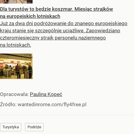
Dla turystów to będzie koszmar. Miesiąc strajków
na europejskich lotniskach
Już za dwa dni podróżowanie do znanego europejskiego
kraju stanie się szczególnie uciążliwe. Zapowiedziano
czteromiesięczny strajk personelu naziemnego
na lotniskach.
Opracowała:
Paulina Kopeć
Źródło:
wantedinrome.com/fly4free.pl
Turystyka
Podróże