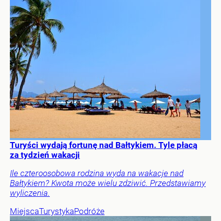
Turyści wydają fortunę nad Bałtykiem. Tyle płacą
za tydzień wakacji
Ile czteroosobowa rodzina wyda na wakacje nad
Bałtykiem? Kwota może wielu zdziwić. Przedstawiamy
wyliczenia.
Miejsca
Turystyka
Podróże