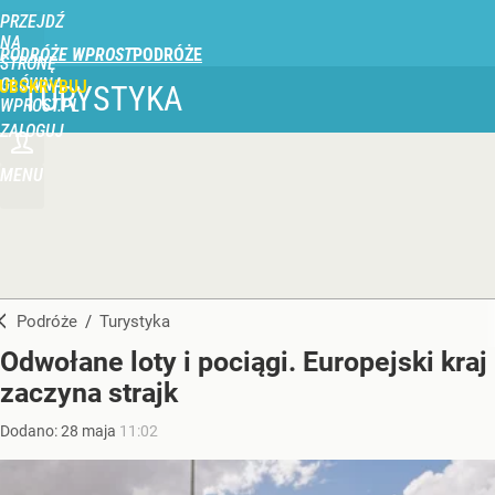
PRZEJDŹ
NA
PODRÓŻE WPROST
STRONĘ
GŁÓWNĄ
UBSKRYBUJ
TURYSTYKA
WPROST.PL
ZALOGUJ
MENU
Podróże
/
Turystyka
Odwołane loty i pociągi. Europejski kraj
zaczyna strajk
Dodano:
28
maja
11:02