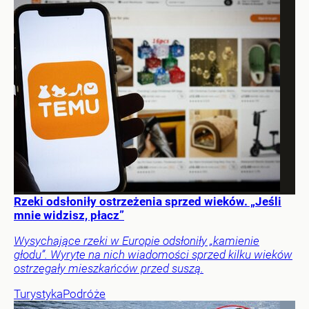
Rzeki odsłoniły ostrzeżenia sprzed wieków. „Jeśli
mnie widzisz, płacz”
Wysychające rzeki w Europie odsłoniły „kamienie
głodu”. Wyryte na nich wiadomości sprzed kilku wieków
ostrzegały mieszkańców przed suszą.
Turystyka
Podróże