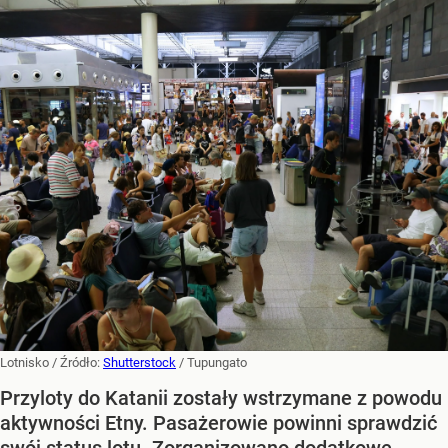
Lotnisko
/ Źródło:
Shutterstock
/
Tupungato
Przyloty do Katanii zostały wstrzymane z powodu
aktywności Etny. Pasażerowie powinni sprawdzić
swój status lotu. Zorganizowano dodatkowe