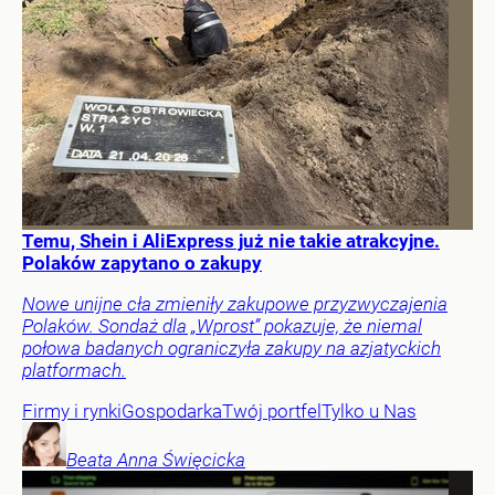
Temu, Shein i AliExpress już nie takie atrakcyjne.
Polaków zapytano o zakupy
Nowe unijne cła zmieniły zakupowe przyzwyczajenia
Polaków. Sondaż dla „Wprost” pokazuje, że niemal
połowa badanych ograniczyła zakupy na azjatyckich
platformach.
Firmy i rynki
Gospodarka
Twój portfel
Tylko u Nas
Beata Anna
Święcicka