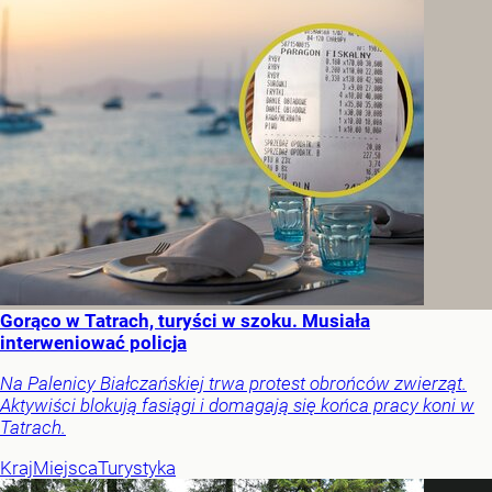
Gorąco w Tatrach, turyści w szoku. Musiała
interweniować policja
Na Palenicy Białczańskiej trwa protest obrońców zwierząt.
Aktywiści blokują fasiągi i domagają się końca pracy koni w
Tatrach.
Kraj
Miejsca
Turystyka