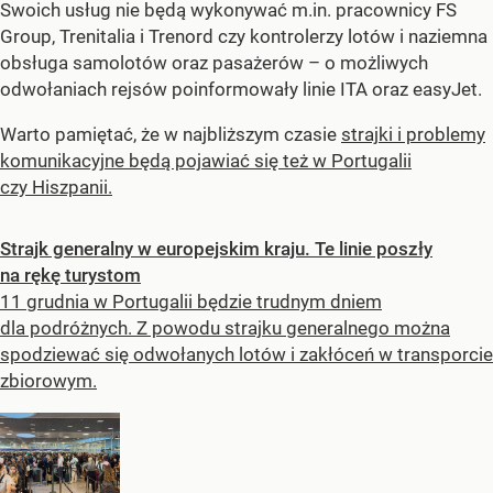
Swoich usług nie będą wykonywać m.in. pracownicy FS
Group, Trenitalia i Trenord czy kontrolerzy lotów i naziemna
obsługa samolotów oraz pasażerów – o możliwych
odwołaniach rejsów poinformowały linie ITA oraz easyJet.
Warto pamiętać, że w najbliższym czasie
strajki i problemy
komunikacyjne będą pojawiać się też w Portugalii
czy Hiszpanii.
Strajk generalny w europejskim kraju. Te linie poszły
na rękę turystom
11 grudnia w Portugalii będzie trudnym dniem
dla podróżnych. Z powodu strajku generalnego można
spodziewać się odwołanych lotów i zakłóceń w transporcie
zbiorowym.