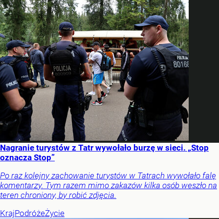
Nagranie turystów z Tatr wywołało burzę w sieci. „Stop
oznacza Stop”
Po raz kolejny zachowanie turystów w Tatrach wywołało falę
komentarzy. Tym razem mimo zakazów kilka osób weszło na
teren chroniony, by robić zdjęcia.
Kraj
Podróże
Życie