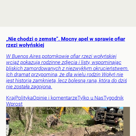
„Nie chodzi o zemstę”. Mocny apel w sprawie ofiar
rzezi wołyńskiej
W Buenos Aires potomkowie ofiar rzezi wołyńskiej
wciąż pokazują rodzinne zdjęcia i listy, wspominając
bliskich zamordowanych z niezwykłym okrucieństwem.
Ich dramat przypomina, że dla wielu rodzin Wołyń nie
jest historią zamkniętą, lecz bolesną raną, która do dziś
nie została zagojona.
Kraj
Polityka
Opinie i komentarze
Tylko u Nas
Tygodnik
Wprost