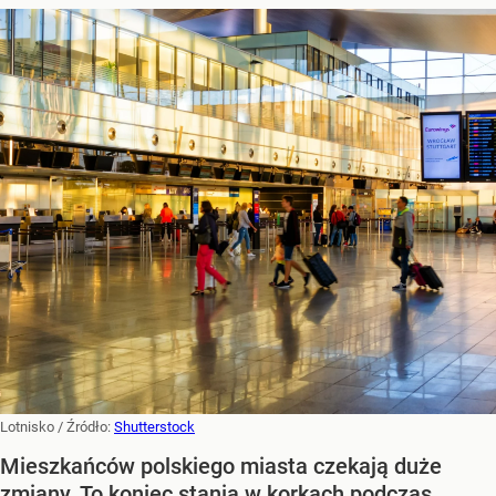
Lotnisko
/ Źródło:
Shutterstock
Mieszkańców polskiego miasta czekają duże
zmiany. To koniec stania w korkach podczas