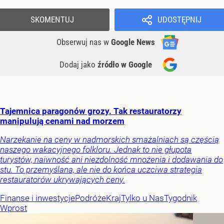
SKOMENTUJ
UDOSTĘPNIJ
Obserwuj nas
w
Google News
Dodaj jako
źródło w Google
Tajemnica paragonów grozy. Tak restauratorzy
manipulują cenami nad morzem
Narzekanie na ceny w nadmorskich smażalniach są częścią
naszego wakacyjnego folkloru. Jednak to nie głupota
turystów, naiwność ani niezdolność mnożenia i dodawania do
stu. To przemyślana, ale nie do końca uczciwa strategia
restauratorów ukrywających ceny.
Finanse i inwestycje
Podróże
Kraj
Tylko u Nas
Tygodnik
Wprost