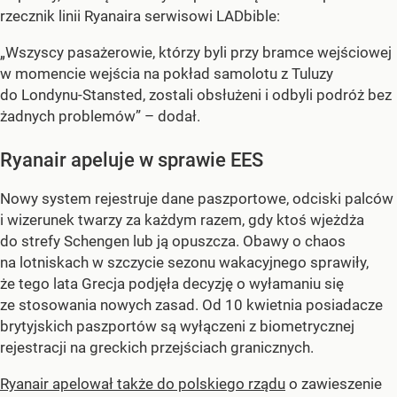
rzecznik linii Ryanaira serwisowi LADbible:
„Wszyscy pasażerowie, którzy byli przy bramce wejściowej
w momencie wejścia na pokład samolotu z Tuluzy
do Londynu-Stansted, zostali obsłużeni i odbyli podróż bez
żadnych problemów” – dodał.
Ryanair apeluje w sprawie EES
Nowy system rejestruje dane paszportowe, odciski palców
i wizerunek twarzy za każdym razem, gdy ktoś wjeżdża
do strefy Schengen lub ją opuszcza. Obawy o chaos
na lotniskach w szczycie sezonu wakacyjnego sprawiły,
że tego lata Grecja podjęła decyzję o wyłamaniu się
ze stosowania nowych zasad. Od 10 kwietnia posiadacze
brytyjskich paszportów są wyłączeni z biometrycznej
rejestracji na greckich przejściach granicznych.
Ryanair apelował także do polskiego rządu
o zawieszenie