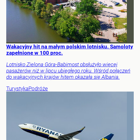
Wakacyjny hit na małym polskim lotnisku. Samoloty
zapełnione w 100 proc.
Lotnisko Zielona Góra-Babimost obsłużyło więcej
pasażerów niż w lipcu ubiegłego roku. Wśród połączeń
do wakacyjnych krajów hitem okazała się Albania.
Turystyka
Podróże