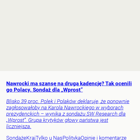
Nawrocki ma szansę na drugą kadencję? Tak ocenili
go Polacy. Sondaż dla „Wprost”
Blisko 39 proc. Polek i Polaków deklaruje, że ponownie
zagłosowałoby na Karola Nawrockiego w wyborach
prezydenckich – wynika z sondażu SW Research dla
„Wprost”. Grupa krytyków głowy państwa jest
liczniejsza.
Sondaże
Kraj
Tylko u Nas
Polityka
Opinie i komentarze