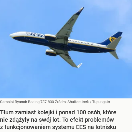
Samolot Ryanair Boeing 737-800
Źródło:
Shutterstock
/
Tupungato
Tłum zamiast kolejki i ponad 100 osób, które
nie zdążyły na swój lot. To efekt problemów
z funkcjonowaniem systemu EES na lotnisku