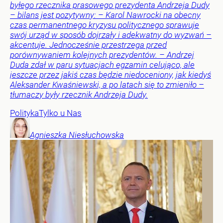
byłego rzecznika prasowego prezydenta Andrzeja Dudy
– bilans jest pozytywny: – Karol Nawrocki na obecny
czas permanentnego kryzysu politycznego sprawuje
swój urząd w sposób dojrzały i adekwatny do wyzwań –
akcentuje. Jednocześnie przestrzega przed
porównywaniem kolejnych prezydentów. – Andrzej
Duda zdał w paru sytuacjach egzamin celująco, ale
jeszcze przez jakiś czas będzie niedoceniony, jak kiedyś
Aleksander Kwaśniewski, a po latach się to zmieniło –
tłumaczy były rzecznik Andrzeja Dudy.
Polityka
Tylko u Nas
Agnieszka
Niesłuchowska