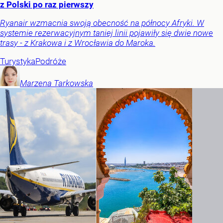
z Polski po raz pierwszy
Ryanair wzmacnia swoją obecność na północy Afryki. W
systemie rezerwacyjnym taniej linii pojawiły się dwie nowe
trasy - z Krakowa i z Wrocławia do Maroka.
Turystyka
Podróże
Marzena
Tarkowska