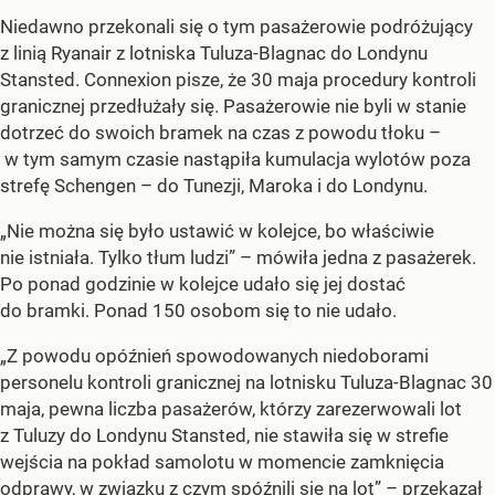
Niedawno przekonali się o tym pasażerowie podróżujący
z linią Ryanair z lotniska Tuluza-Blagnac do Londynu
Stansted. Connexion pisze, że 30 maja procedury kontroli
granicznej przedłużały się. Pasażerowie nie byli w stanie
dotrzeć do swoich bramek na czas z powodu tłoku –
w tym samym czasie nastąpiła kumulacja wylotów poza
strefę Schengen – do Tunezji, Maroka i do Londynu.
„Nie można się było ustawić w kolejce, bo właściwie
nie istniała. Tylko tłum ludzi” – mówiła jedna z pasażerek.
Po ponad godzinie w kolejce udało się jej dostać
do bramki. Ponad 150 osobom się to nie udało.
„Z powodu opóźnień spowodowanych niedoborami
personelu kontroli granicznej na lotnisku Tuluza-Blagnac 30
maja, pewna liczba pasażerów, którzy zarezerwowali lot
z Tuluzy do Londynu Stansted, nie stawiła się w strefie
wejścia na pokład samolotu w momencie zamknięcia
odprawy, w związku z czym spóźnili się na lot” – przekazał