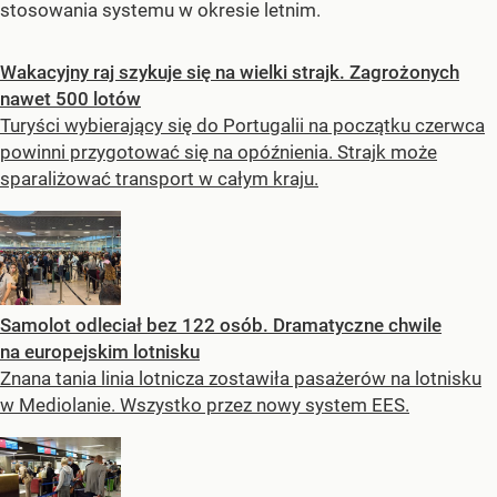
stosowania systemu w okresie letnim.
Wakacyjny raj szykuje się na wielki strajk. Zagrożonych
nawet 500 lotów
Turyści wybierający się do Portugalii na początku czerwca
powinni przygotować się na opóźnienia. Strajk może
sparaliżować transport w całym kraju.
Samolot odleciał bez 122 osób. Dramatyczne chwile
na europejskim lotnisku
Znana tania linia lotnicza zostawiła pasażerów na lotnisku
w Mediolanie. Wszystko przez nowy system EES.