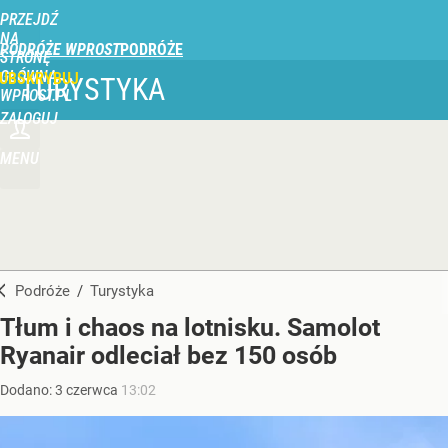
PRZEJDŹ
NA
PODRÓŻE WPROST
STRONĘ
GŁÓWNĄ
UBSKRYBUJ
TURYSTYKA
WPROST.PL
ZALOGUJ
MENU
Podróże
/
Turystyka
Tłum i chaos na lotnisku. Samolot
Ryanair odleciał bez 150 osób
Dodano:
3
czerwca
13:02