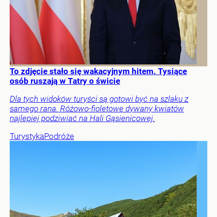
To zdjęcie stało się wakacyjnym hitem. Tysiące
osób ruszają w Tatry o świcie
Dla tych widoków turyści są gotowi być na szlaku z
samego rana. Różowo-fioletowe dywany kwiatów
najlepiej podziwiać na Hali Gąsienicowej.
Turystyka
Podróże