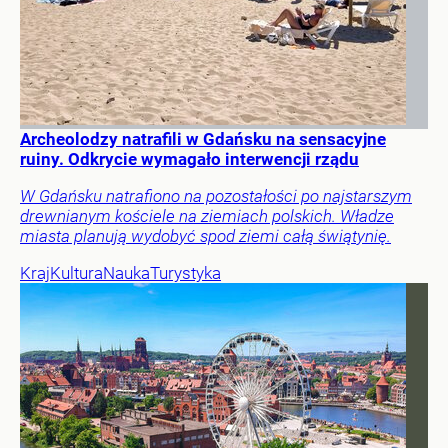
Archeolodzy natrafili w Gdańsku na sensacyjne
ruiny. Odkrycie wymagało interwencji rządu
W Gdańsku natrafiono na pozostałości po najstarszym
drewnianym kościele na ziemiach polskich. Władze
miasta planują wydobyć spod ziemi całą świątynię.
Kraj
Kultura
Nauka
Turystyka