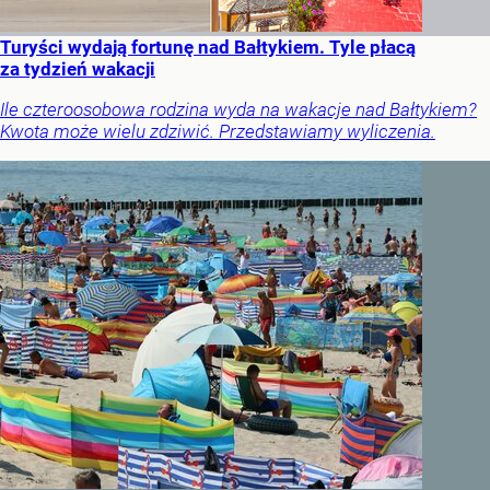
Turyści wydają fortunę nad Bałtykiem. Tyle płacą
za tydzień wakacji
Ile czteroosobowa rodzina wyda na wakacje nad Bałtykiem?
Kwota może wielu zdziwić. Przedstawiamy wyliczenia.