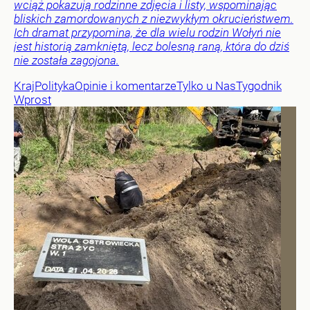
wciąż pokazują rodzinne zdjęcia i listy, wspominając
bliskich zamordowanych z niezwykłym okrucieństwem.
Ich dramat przypomina, że dla wielu rodzin Wołyń nie
jest historią zamkniętą, lecz bolesną raną, która do dziś
nie została zagojona.
Kraj
Polityka
Opinie i komentarze
Tylko u Nas
Tygodnik
Wprost