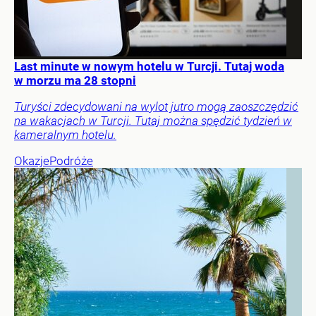
Last minute w nowym hotelu w Turcji. Tutaj woda
w morzu ma 28 stopni
Turyści zdecydowani na wylot jutro mogą zaoszczędzić
na wakacjach w Turcji. Tutaj można spędzić tydzień w
kameralnym hotelu.
Okazje
Podróże