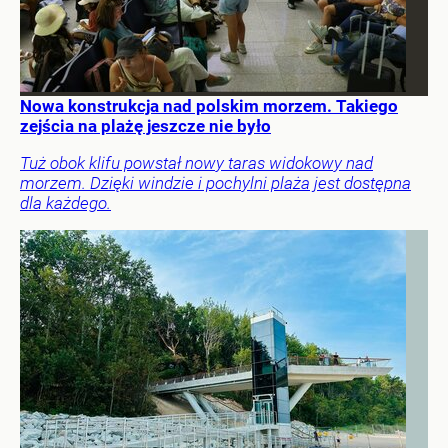
Nowa konstrukcja nad polskim morzem. Takiego
zejścia na plażę jeszcze nie było
Tuż obok klifu powstał nowy taras widokowy nad
morzem. Dzięki windzie i pochylni plaża jest dostępna
dla każdego.