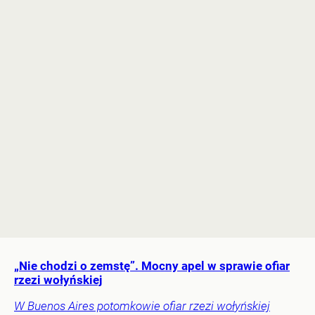
„Nie chodzi o zemstę”. Mocny apel w sprawie ofiar
rzezi wołyńskiej
W Buenos Aires potomkowie ofiar rzezi wołyńskiej