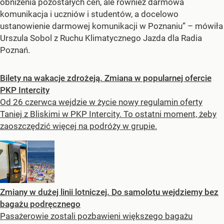
obniżenia pozostałych cen, ale również darmowa
komunikacja i uczniów i studentów, a docelowo
ustanowienie darmowej komunikacji w Poznaniu” – mówiła
Urszula Sobol z Ruchu Klimatycznego Jazda dla Radia
Poznań.
Bilety na wakacje zdrożeją. Zmiana w popularnej ofercie
PKP Intercity
Od 26 czerwca wejdzie w życie nowy regulamin oferty
Taniej z Bliskimi w PKP Intercity. To ostatni moment, żeby
zaoszczędzić więcej na podróży w grupie.
Zmiany w dużej linii lotniczej. Do samolotu wejdziemy bez
bagażu podręcznego
Pasażerowie zostali pozbawieni większego bagażu