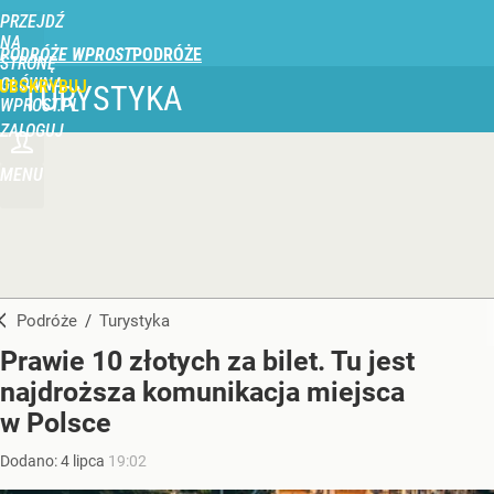
PRZEJDŹ
NA
PODRÓŻE WPROST
STRONĘ
GŁÓWNĄ
UBSKRYBUJ
TURYSTYKA
WPROST.PL
ZALOGUJ
MENU
Podróże
/
Turystyka
Prawie 10 złotych za bilet. Tu jest
najdroższa komunikacja miejsca
w Polsce
Dodano:
4
lipca
19:02