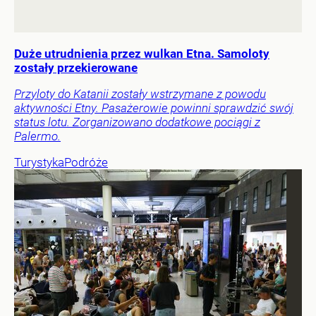
Duże utrudnienia przez wulkan Etna. Samoloty
zostały przekierowane
Przyloty do Katanii zostały wstrzymane z powodu
aktywności Etny. Pasażerowie powinni sprawdzić swój
status lotu. Zorganizowano dodatkowe pociągi z
Palermo.
Turystyka
Podróże