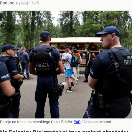
Dodano:
dzisiaj
13:45
Policja na trasie do Morskiego Oka
/ Źródło:
PAP
/
Grzegorz Momot