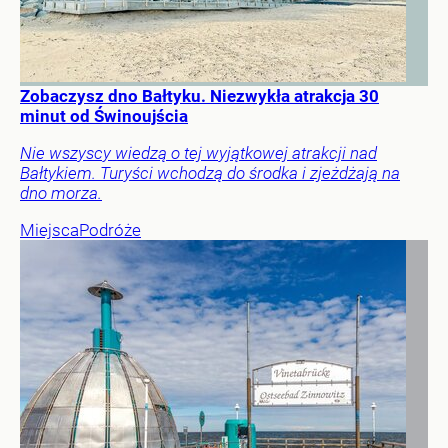
Zobaczysz dno Bałtyku. Niezwykła atrakcja 30
minut od Świnoujścia
Nie wszyscy wiedzą o tej wyjątkowej atrakcji nad
Bałtykiem. Turyści wchodzą do środka i zjeżdżają na
dno morza.
Miejsca
Podróże