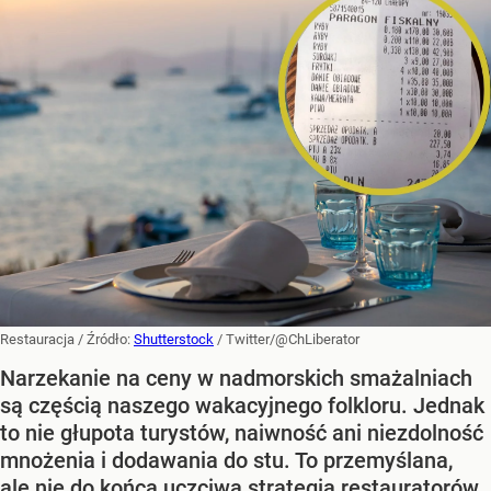
Restauracja
/ Źródło:
Shutterstock
/
Twitter/@ChLiberator
Narzekanie na ceny w nadmorskich smażalniach
są częścią naszego wakacyjnego folkloru. Jednak
to nie głupota turystów, naiwność ani niezdolność
mnożenia i dodawania do stu. To przemyślana,
ale nie do końca uczciwa strategia restauratorów