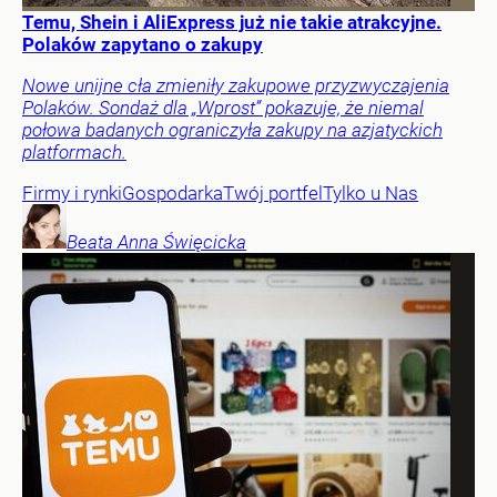
Temu, Shein i AliExpress już nie takie atrakcyjne.
Polaków zapytano o zakupy
Nowe unijne cła zmieniły zakupowe przyzwyczajenia
Polaków. Sondaż dla „Wprost” pokazuje, że niemal
połowa badanych ograniczyła zakupy na azjatyckich
platformach.
Firmy i rynki
Gospodarka
Twój portfel
Tylko u Nas
Beata Anna
Święcicka