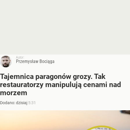
Autor:
Przemysław Bociąga
Tajemnica paragonów grozy. Tak
restauratorzy manipulują cenami nad
morzem
Dodano:
dzisiaj
5:31