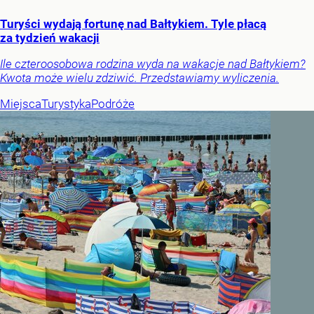
Turyści wydają fortunę nad Bałtykiem. Tyle płacą
za tydzień wakacji
Ile czteroosobowa rodzina wyda na wakacje nad Bałtykiem?
Kwota może wielu zdziwić. Przedstawiamy wyliczenia.
Miejsca
Turystyka
Podróże