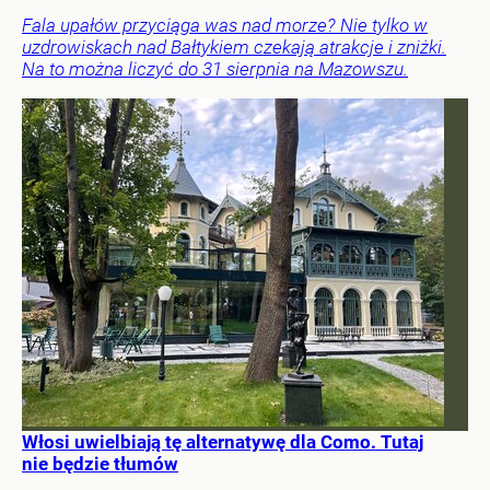
Fala upałów przyciąga was nad morze? Nie tylko w
uzdrowiskach nad Bałtykiem czekają atrakcje i zniżki.
Na to można liczyć do 31 sierpnia na Mazowszu.
Włosi uwielbiają tę alternatywę dla Como. Tutaj
nie będzie tłumów