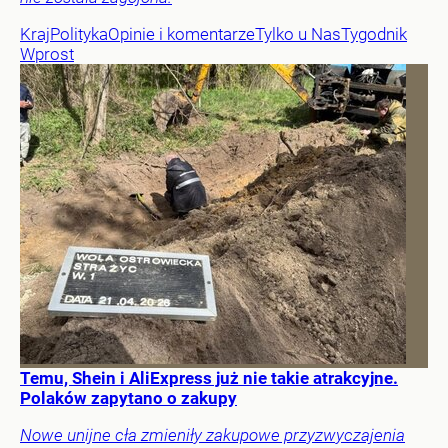
Kraj
Polityka
Opinie i komentarze
Tylko u Nas
Tygodnik
Wprost
Temu, Shein i AliExpress już nie takie atrakcyjne.
Polaków zapytano o zakupy
Nowe unijne cła zmieniły zakupowe przyzwyczajenia