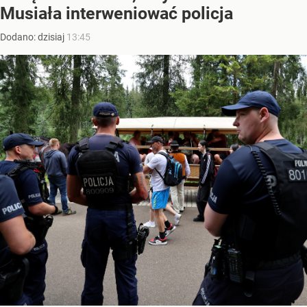
Musiała interweniować policja
Dodano:
dzisiaj
13:45