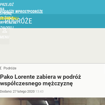
PRZEJDŹ
NA
PODRÓŻE WPROST
STRONĘ
GŁÓWNĄ
UBSKRYBUJ
PODRÓŻE
WPROST.PL
ZALOGUJ
MENU
Podróże
Pako Lorente zabiera w podróż
współczesnego mężczyznę
Dodano:
27
lutego
2020
13:43