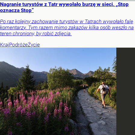
Nagranie turystów z Tatr wywołało burzę w sieci. „Stop
oznacza Stop”
Po raz kolejny zachowanie turystów w Tatrach wywołało falę
komentarzy. Tym razem mimo zakazów kilka osób weszło na
teren chroniony, by robić zdjęcia.
Kraj
Podróże
Życie