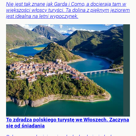
Nie jest tak znane jak Garda i Como, a docierają tam w
większości włoscy turyści. Ta dolina z pięknym jeziorem
jest idealna na letni wypoczynek.
To zdradza polskiego turystę we Włoszech. Zaczyna
się od śniadania