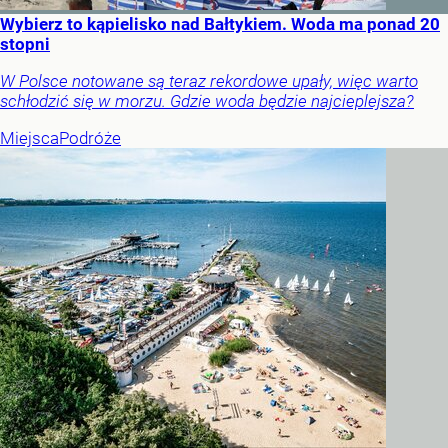
Wybierz to kąpielisko nad Bałtykiem. Woda ma ponad 20
stopni
W Polsce notowane są teraz rekordowe upały, więc warto
schłodzić się w morzu. Gdzie woda będzie najcieplejsza?
Miejsca
Podróże