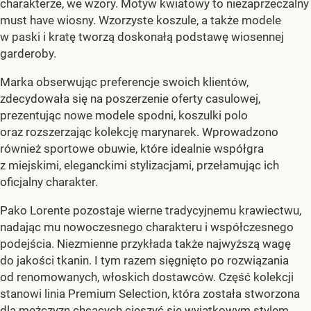
charakterze, we wzory. Motyw kwiatowy to niezaprzeczalny
must have wiosny. Wzorzyste koszule, a także modele
w paski i kratę tworzą doskonałą podstawę wiosennej
garderoby.
Marka obserwując preferencje swoich klientów,
zdecydowała się na poszerzenie oferty casulowej,
prezentując nowe modele spodni, koszulki polo
oraz rozszerzając kolekcję marynarek. Wprowadzono
również sportowe obuwie, które idealnie współgra
z miejskimi, eleganckimi stylizacjami, przełamując ich
oficjalny charakter.
Pako Lorente pozostaje wierne tradycyjnemu krawiectwu,
nadając mu nowoczesnego charakteru i współczesnego
podejścia. Niezmienne przykłada także najwyższą wagę
do jakości tkanin. I tym razem sięgnięto po rozwiązania
od renomowanych, włoskich dostawców. Część kolekcji
stanowi linia Premium Selection, która została stworzona
dla mężczyzn chcących cieszyć się wyjątkowym stylem