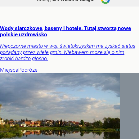
Wody siarczkowe, baseny i hotele. Tutaj stworzą nowe
polskie uzdrowisko
Niepozorne miasto w woj. świętokrzyskim ma zyskać status
pożądany przez wiele gmin. Niebawem może się o nim
zrobić bardzo głośno.
Miejsca
Podróże