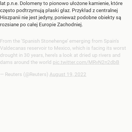
lat p.n.e. Dolomeny to pionowo ułożone kamienie, które
często podtrzymują płaski głaz. Przykład z centralnej
Hiszpanii nie jest jedyny, ponieważ podobne obiekty są
rozsiane po całej Europie Zachodniej.
From the 'Spanish Stonehenge’ emerging from Spain's
Valdecanas reservoir to Mexico, which is facing its worst
drought in 30 years, here’s a look at dried up rivers and
dams around the world
pic.twitter.com/MRvN2n2dbB
— Reuters (@Reuters)
August 19, 2022