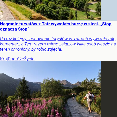
Nagranie turystów z Tatr wywołało burzę w sieci. „Stop
oznacza Stop”
Po raz kolejny zachowanie turystów w Tatrach wywołało falę
komentarzy. Tym razem mimo zakazów kilka osób weszło na
teren chroniony, by robić zdjęcia.
Kraj
Podróże
Życie