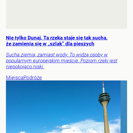
Nie tylko Dunaj. Ta rzeka staje się tak sucha,
że zamienia się w „szlak” dla pieszych
Sucha ziemia, zamiast wody. To widzą osoby w
popularnym europejskim mieście. Poziom rzeki jest
niepokojąco niski.
Miejsca
Podróże