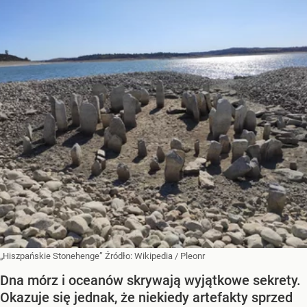
„Hiszpańskie Stonehenge”
Źródło:
Wikipedia
/
Pleonr
Dna mórz i oceanów skrywają wyjątkowe sekrety.
Okazuje się jednak, że niekiedy artefakty sprzed