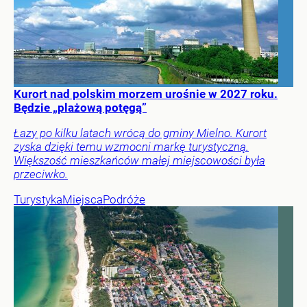
Kurort nad polskim morzem urośnie w 2027 roku.
Będzie „plażową potęgą”
Łazy po kilku latach wrócą do gminy Mielno. Kurort
zyska dzięki temu wzmocni markę turystyczną.
Większość mieszkańców małej miejscowości była
przeciwko.
Turystyka
Miejsca
Podróże