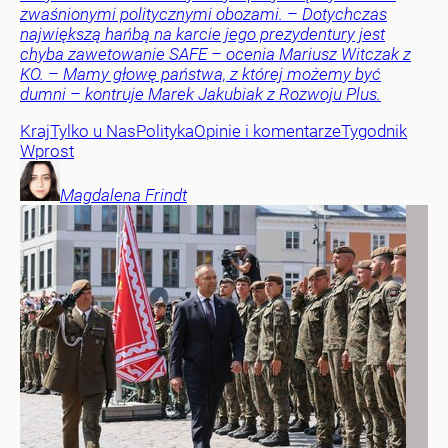
zwaśnionymi politycznymi obozami. – Dotychczas
największą hańbą na karcie jego prezydentury jest
chyba zawetowanie SAFE – ocenia Mariusz Witczak z
KO. – Mamy głowę państwa, z której możemy być
dumni – kontruje Marek Jakubiak z Rozwoju Plus.
Kraj
Tylko u Nas
Polityka
Opinie i komentarze
Tygodnik
Wprost
Magdalena
Frindt