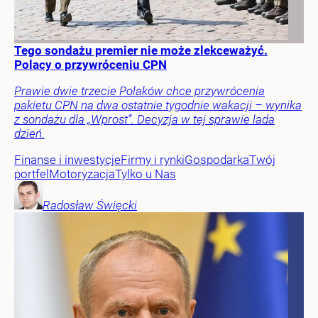
Tego sondażu premier nie może zlekceważyć.
Polacy o przywróceniu CPN
Prawie dwie trzecie Polaków chce przywrócenia
pakietu CPN na dwa ostatnie tygodnie wakacji – wynika
z sondażu dla „Wprost”. Decyzja w tej sprawie lada
dzień.
Finanse i inwestycje
Firmy i rynki
Gospodarka
Twój
portfel
Motoryzacja
Tylko u Nas
Radosław
Święcki