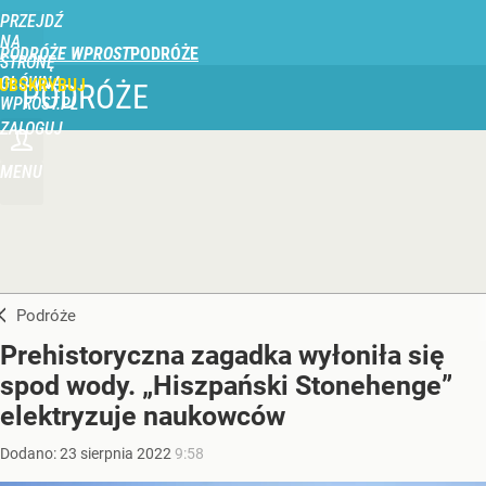
PRZEJDŹ
NA
PODRÓŻE WPROST
STRONĘ
GŁÓWNĄ
UBSKRYBUJ
PODRÓŻE
WPROST.PL
ZALOGUJ
MENU
Podróże
Prehistoryczna zagadka wyłoniła się
spod wody. „Hiszpański Stonehenge”
elektryzuje naukowców
Dodano:
23
sierpnia
2022
9:58