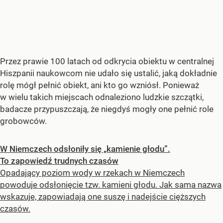
Przez prawie 100 latach od odkrycia obiektu w centralnej
Hiszpanii naukowcom nie udało się ustalić, jaką dokładnie
rolę mógł pełnić obiekt, ani kto go wzniósł. Ponieważ
w wielu takich miejscach odnaleziono ludzkie szczątki,
badacze przypuszczają, że niegdyś mogły one pełnić role
grobowców.
W Niemczech odsłoniły się „kamienie głodu”.
To zapowiedź trudnych czasów
Opadający poziom wody w rzekach w Niemczech
powoduje odsłonięcie tzw. kamieni głodu. Jak sama nazwa
wskazuje, zapowiadają one suszę i nadejście cięższych
czasów.