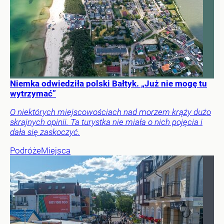
Niemka odwiedziła polski Bałtyk. „Już nie mogę tu
wytrzymać”
O niektórych miejscowościach nad morzem krąży dużo
skrajnych opinii. Ta turystka nie miała o nich pojęcia i
dała się zaskoczyć.
Podróże
Miejsca