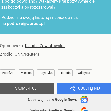
albo go odwołano? Wakacyjny kraj pozytywnie cię
zaskoczył albo rozczarował?
Podziel się swoją historią i napisz do nas
na
podroze@wprost.pl
Opracowała:
Klaudia Zawistowska
Źródło:
CNN/Reuters
Podróże
Miejsca
Turystyka
Historia
Odkrycia
SKOMENTUJ
UDOSTĘPNIJ
Obserwuj nas
w
Google News
Dodaj jako
źródło w Google