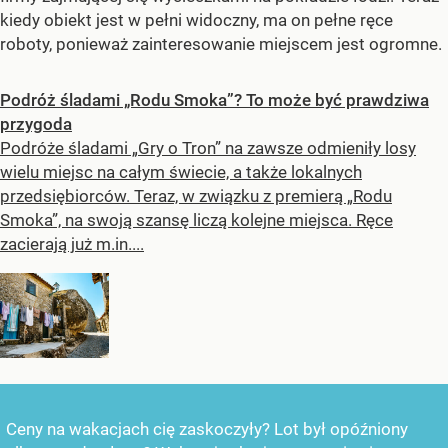
kiedy obiekt jest w pełni widoczny, ma on pełne ręce
roboty, ponieważ zainteresowanie miejscem jest ogromne.
Podróż śladami „Rodu Smoka”? To może być prawdziwa
przygoda
Podróże śladami „Gry o Tron” na zawsze odmieniły losy
wielu miejsc na całym świecie, a także lokalnych
przedsiębiorców. Teraz, w związku z premierą „Rodu
Smoka”, na swoją szansę liczą kolejne miejsca. Ręce
zacierają już m.in....
Ceny na wakacjach cię zaskoczyły? Lot był opóźniony