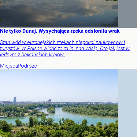
Nie tylko Dunaj. Wysychająca rzeka odsłoniła wrak
Stan wód w europejskich rzekach niepokoi naukowców i
turystów. W Polsce widać to m.in. nad Wisłą. Oto jak jest w
jednym z bałkańskich krajów.
Miejsca
Podróże