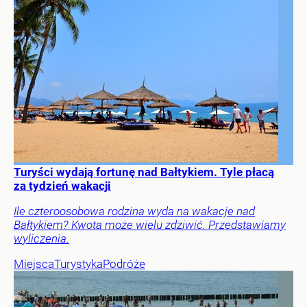
Turyści wydają fortunę nad Bałtykiem. Tyle płacą
za tydzień wakacji
Ile czteroosobowa rodzina wyda na wakacje nad
Bałtykiem? Kwota może wielu zdziwić. Przedstawiamy
wyliczenia.
Miejsca
Turystyka
Podróże