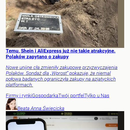
Temu, Shein i AliExpress już nie takie atrakcyjne.
Polaków zapytano o zakupy
Nowe unijne cła zmieniły zakupowe przyzwyczajenia
Polaków. Sondaż dla „Wprost” pokazuje, że niemal
połowa badanych ograniczyła zakupy na azjatyckich
platformach.
Firmy i rynki
Gospodarka
Twój portfel
Tylko u Nas
Beata Anna
Święcicka