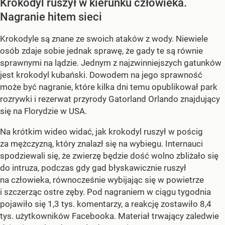
Krokodyl ruszył w kierunku człowieka.
Nagranie hitem sieci
Krokodyle są znane ze swoich ataków z wody. Niewiele
osób zdaje sobie jednak sprawę, że gady te są równie
sprawnymi na lądzie. Jednym z najzwinniejszych gatunków
jest krokodyl kubański. Dowodem na jego sprawność
może być nagranie, które kilka dni temu opublikował park
rozrywki i rezerwat przyrody Gatorland Orlando znajdujący
się na Florydzie w USA.
Na krótkim wideo widać, jak krokodyl ruszył w pościg
za mężczyzną, który znalazł się na wybiegu. Internauci
spodziewali się, że zwierzę będzie dość wolno zbliżało się
do intruza, podczas gdy gad błyskawicznie ruszył
na człowieka, równocześnie wybijając się w powietrze
i szczerząc ostre zęby. Pod nagraniem w ciągu tygodnia
pojawiło się 1,3 tys. komentarzy, a reakcję zostawiło 8,4
tys. użytkowników Facebooka. Materiał trwający zaledwie