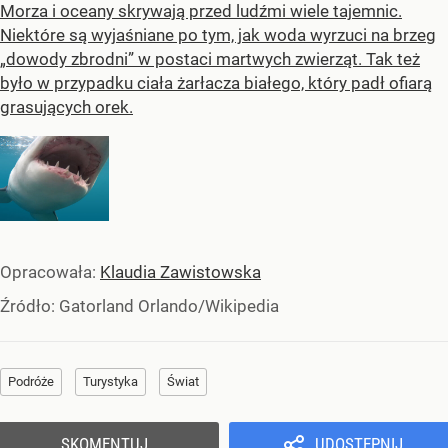
Morza i oceany skrywają przed ludźmi wiele tajemnic.
Niektóre są wyjaśniane po tym, jak woda wyrzuci na brzeg
„dowody zbrodni” w postaci martwych zwierząt. Tak też
było w przypadku ciała żarłacza białego, który padł ofiarą
grasujących orek.
Opracowała:
Klaudia Zawistowska
Źródło:
Gatorland Orlando/Wikipedia
Podróże
Turystyka
Świat
SKOMENTUJ
UDOSTĘPNIJ