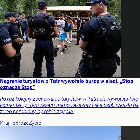
Nagranie turystów z Tatr wywołało burzę w sieci. „Stop
oznacza Stop”
Po raz kolejny zachowanie turystów w Tatrach wywołało falę
komentarzy. Tym razem mimo zakazów kilka osób weszło na
teren chroniony, by robić zdjęcia.
Kraj
Podróże
Życie