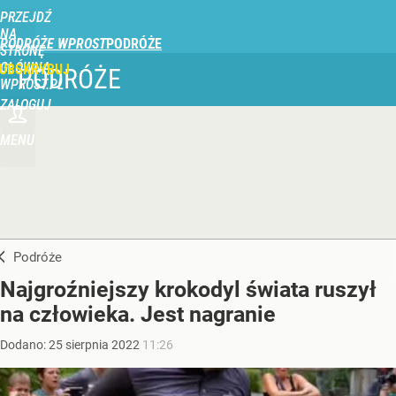
PRZEJDŹ
NA
PODRÓŻE WPROST
STRONĘ
GŁÓWNĄ
UBSKRYBUJ
PODRÓŻE
WPROST.PL
ZALOGUJ
MENU
Podróże
Najgroźniejszy krokodyl świata ruszył
na człowieka. Jest nagranie
Dodano:
25
sierpnia
2022
11:26