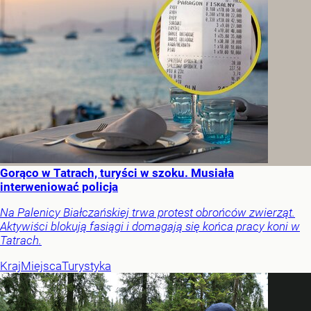
Gorąco w Tatrach, turyści w szoku. Musiała
interweniować policja
Na Palenicy Białczańskiej trwa protest obrońców zwierząt.
Aktywiści blokują fasiągi i domagają się końca pracy koni w
Tatrach.
Kraj
Miejsca
Turystyka