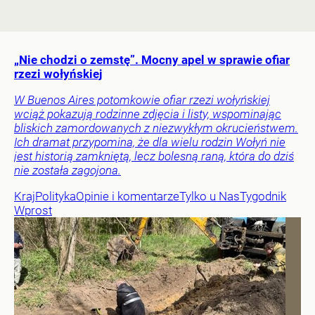
„Nie chodzi o zemstę”. Mocny apel w sprawie ofiar
rzezi wołyńskiej
W Buenos Aires potomkowie ofiar rzezi wołyńskiej
wciąż pokazują rodzinne zdjęcia i listy, wspominając
bliskich zamordowanych z niezwykłym okrucieństwem.
Ich dramat przypomina, że dla wielu rodzin Wołyń nie
jest historią zamkniętą, lecz bolesną raną, która do dziś
nie została zagojona.
Kraj
Polityka
Opinie i komentarze
Tylko u Nas
Tygodnik
Wprost