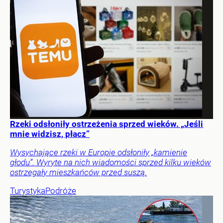
Rzeki odsłoniły ostrzeżenia sprzed wieków. „Jeśli
mnie widzisz, płacz”
Wysychające rzeki w Europie odsłoniły „kamienie
głodu”. Wyryte na nich wiadomości sprzed kilku wieków
ostrzegały mieszkańców przed suszą.
Turystyka
Podróże