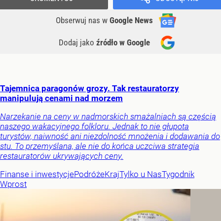
Obserwuj nas
w
Google News
Dodaj jako
źródło w Google
Tajemnica paragonów grozy. Tak restauratorzy
manipulują cenami nad morzem
Narzekanie na ceny w nadmorskich smażalniach są częścią
naszego wakacyjnego folkloru. Jednak to nie głupota
turystów, naiwność ani niezdolność mnożenia i dodawania do
stu. To przemyślana, ale nie do końca uczciwa strategia
restauratorów ukrywających ceny.
Finanse i inwestycje
Podróże
Kraj
Tylko u Nas
Tygodnik
Wprost