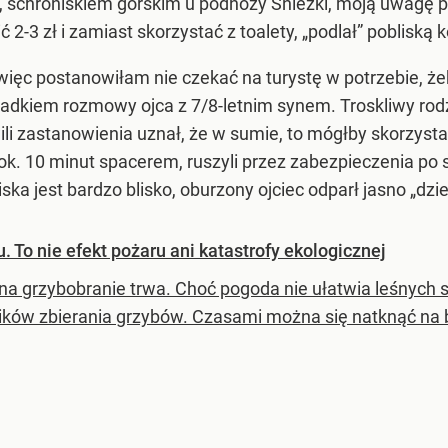
schroniskiem górskim u podnóży Śnieżki, moją uwagę pr
 2-3 zł i zamiast skorzystać z toalety, „podlał” pobliską
, więc postanowiłam nie czekać na turystę w potrzebie, ż
kiem rozmowy ojca z 7/8-letnim synem. Troskliwy rodzi
hwili zastanowienia uznał, że w sumie, to mógłby skorzy
ok. 10 minut spacerem, ruszyli przez zabezpieczenia po
ka jest bardzo blisko, oburzony ojciec odparł jasno „dzi
 To nie efekt pożaru ani katastrofy ekologicznej
na grzybobranie trwa. Choć pogoda nie ułatwia leśnych s
ików zbierania grzybów. Czasami można się natknąć na 