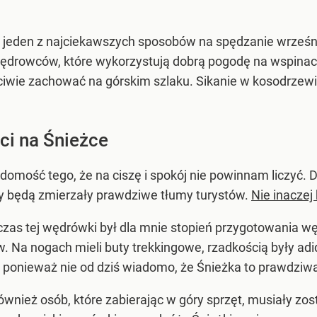
a jeden z najciekawszych sposobów na spędzanie wrześ
rowców, które wykorzystują dobrą pogodę na wspinaczk
ściwie zachować na górskim szlaku. Sikanie w kosodrzewin
ci na Śnieżce
domość tego, że na ciszę i spokój nie powinnam liczyć
y będą zmierzały prawdziwe tłumy turystów.
Nie inaczej
as tej wędrówki był dla mnie stopień przygotowania 
Na nogach mieli buty trekkingowe, rzadkością były adid
, ponieważ nie od dziś wiadomo, że Śnieżka to prawdziw
ównież osób, które zabierając w góry sprzęt, musiały zo