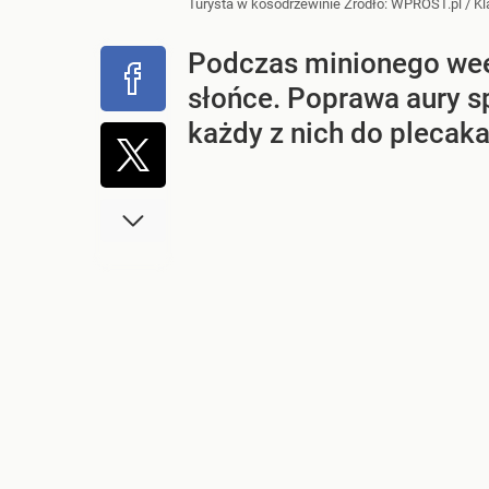
Turysta w kosodrzewinie
Źródło:
WPROST.pl
/
Kl
Podczas minionego wee
słońce. Poprawa aury sp
każdy z nich do plecak