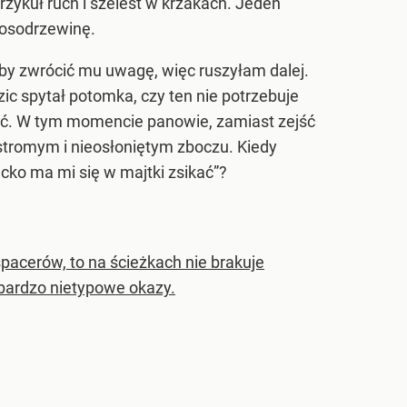
zykuł ruch i szelest w krzakach. Jeden
 kosodrzewinę.
eby zwrócić mu uwagę, więc ruszyłam dalej.
c spytał potomka, czy ten nie potrzebuje
stać. W tym momencie panowie, zamiast zejść
 stromym i nieosłoniętym zboczu. Kiedy
ecko ma mi się w majtki zsikać”?
pacerów, to na ścieżkach nie brakuje
bardzo nietypowe okazy.