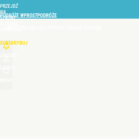
PRZEJDŹ
Udostępnij
1
Skomentuj
NA
PODRÓŻE WPROST
STRONĘ
GŁÓWNĄ
TURYSTYKA
MIEJSCA
PORADY
OKAZJE
POGODA
WPROST.PL
SUBSKRYBUJ
ZALOGUJ
SZUKAJ
MENU