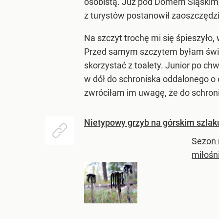
osobistą. Już pod Domem Śląskim, 
z turystów postanowił zaoszczędzić
Na szczyt trochę mi się śpieszyło
Przed samym szczytem byłam świad
skorzystać z toalety. Junior po c
w dół do schroniska oddalonego o 
zwróciłam im uwagę, że do schronis
Nietypowy grzyb na górskim szlaku.
Sezon 
miłośn