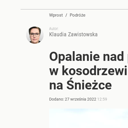
Wprost
/
Podróże
Autor:
Klaudia Zawistowska
Opalanie nad 
w kosodrzewin
na Śnieżce
Dodano:
27
września
2022
12:59