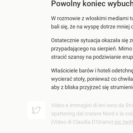
Powolny koniec wybuchu
W rozmowie z włoskimi mediami 
bali się, że na wyspę dotrze mniej o
Ostatecznie sytuacja okazała się z
przypadającego na sierpień. Mimo i
stracić szansy na podziwianie eru
Właściciele barów i hoteli odetchn
wycierać stoły, ponieważ co chwil
aby z bliska przyjrzeć się strumie
Video e immagini di ieri sera da St
spattering dal cratere Nord e la col
(Video di Claudia D'Oriano)
pic.twi