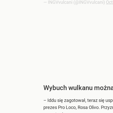
— INGVvulcani (@INGVvulcani)
Oct
Wybuch wulkanu można
– Iddu się zagotował, teraz się us
prezes Pro Loco, Rosa Olivo. Przyz