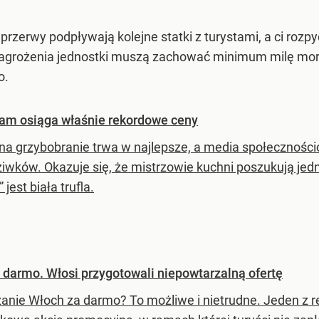
zerwy podpływają kolejne statki z turystami, a ci rozpych
agrożenia jednostki muszą zachować minimum milę mo
o.
ram osiąga właśnie rekordowe ceny
na grzybobranie trwa w najlepsze, a media społeczności
iwków. Okazuje się, że mistrzowie kuchni poszukują j
 jest biała trufla.
 darmo. Włosi przygotowali niepowtarzalną ofertę
anie Włoch za darmo? To możliwe i nietrudne. Jeden z r