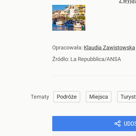
z wyją
Opracowała:
Klaudia Zawistowska
Źródło:
La Repubblica/ANSA
Podróże
Miejsca
Turys
UDO