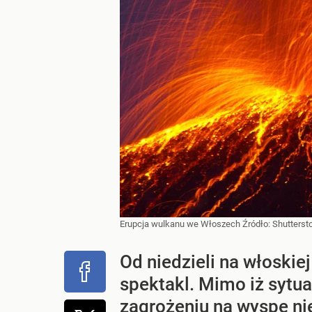
Erupcja wulkanu we Włoszech
Źródło:
Shutterst
Od niedzieli na włoski
spektakl. Mimo iż sytu
zagrożeniu na wyspę ni