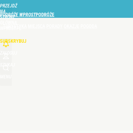
PRZEJDŹ
Udostępnij
1
Skomentuj
NA
PODRÓŻE WPROST
STRONĘ
GŁÓWNĄ
TURYSTYKA
MIEJSCA
PORADY
OKAZJE
POGODA
Nie tylko taksówka i autobus. Na polskie lotnisk
WPROST.PL
SUBSKRYBUJ
dodaj
ZALOGUJ
Duże utrudnienia przez wulkan Etna. Samoloty zos
SZUKAJ
MENU
dodaj
Nowa konstrukcja nad polskim morzem. Takiego zej
dodaj