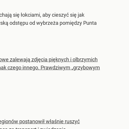
ają się łokciami, aby cieszyć się jak
rską odstępu od wybrzeża pomiędzy Punta
owe zalewają zdjęcia pięknych i olbrzymich
ednak czego innego. Prawdziwym „grzybowym
egionów postanowił właśnie ruszyć