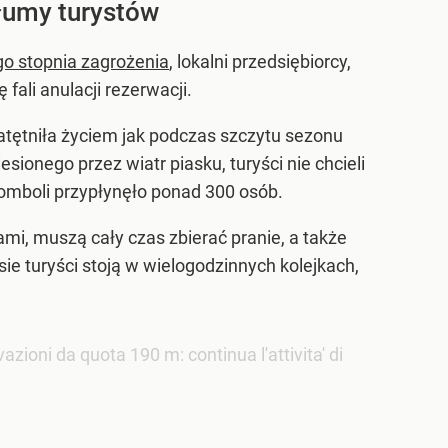
łumy turystów
 stopnia zagrożenia
, lokalni przedsiębiorcy,
 fali anulacji rezerwacji.
zatętniła życiem jak podczas szczytu sezonu
ionego przez wiatr piasku, turyści nie chcieli
romboli przypłynęło ponad 300 osób.
ami, muszą cały czas zbierać pranie, a także
ie turyści stoją w wielogodzinnych kolejkach,
zioni da quota 190 m: continua l'attivita' di