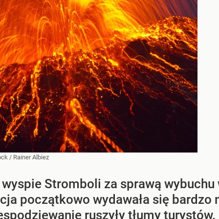
ock
/
Rainer Albiez
ej wyspie Stromboli za sprawą wybuch
acja początkowo wydawała się bardzo 
espodziewanie ruszyły tłumy turystów.