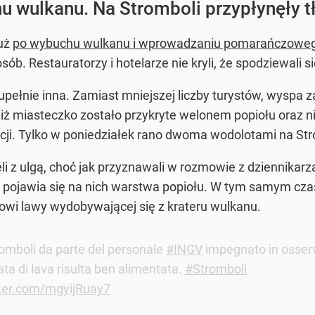
 wulkanu. Na Stromboli przypłynęły t
tuż
po wybuchu wulkanu i wprowadzaniu pomarańczowego
sób. Restauratorzy i hotelarze nie kryli, że spodziewali się
upełnie inna. Zamiast mniejszej liczby turystów, wyspa 
ż miasteczko zostało przykryte welonem popiołu oraz nies
pcji. Tylko w poniedziałek rano dwoma wodolotami na St
ęli z ulgą, choć jak przyznawali w rozmowie z dziennikarz
a pojawia się na nich warstwa popiołu. W tym samym czas
niowi lawy wydobywającej się z krateru wulkanu.
romboli da parte del personale
#INGV
impegnato in osserva
ata di lava risulta ben alimentata.
#Stromboli
tter.com/mgyijRuay7