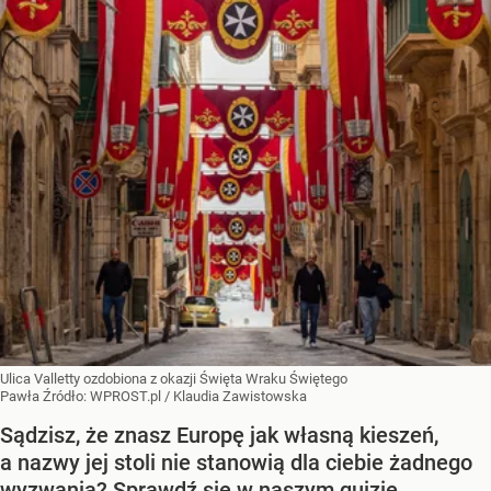
Ulica Valletty ozdobiona z okazji Święta Wraku Świętego
Pawła
Źródło:
WPROST.pl
/
Klaudia Zawistowska
Sądzisz, że znasz Europę jak własną kieszeń,
a nazwy jej stoli nie stanowią dla ciebie żadnego
wyzwania? Sprawdź się w naszym quizie.