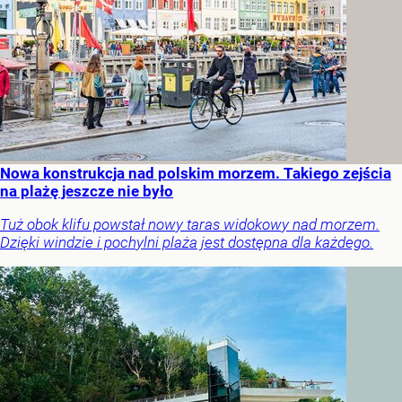
Nowa konstrukcja nad polskim morzem. Takiego zejścia
na plażę jeszcze nie było
Tuż obok klifu powstał nowy taras widokowy nad morzem.
Dzięki windzie i pochylni plaża jest dostępna dla każdego.