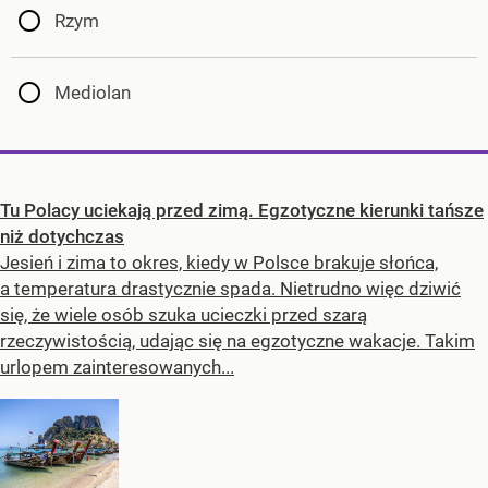
Rzym
Mediolan
Tu Polacy uciekają przed zimą. Egzotyczne kierunki tańsze
niż dotychczas
Jesień i zima to okres, kiedy w Polsce brakuje słońca,
a temperatura drastycznie spada. Nietrudno więc dziwić
się, że wiele osób szuka ucieczki przed szarą
rzeczywistością, udając się na egzotyczne wakacje. Takim
urlopem zainteresowanych...