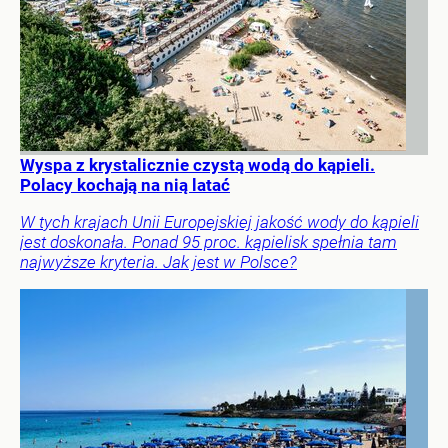
Wyspa z krystalicznie czystą wodą do kąpieli.
Polacy kochają na nią latać
W tych krajach Unii Europejskiej jakość wody do kąpieli
jest doskonała. Ponad 95 proc. kąpielisk spełnia tam
najwyższe kryteria. Jak jest w Polsce?