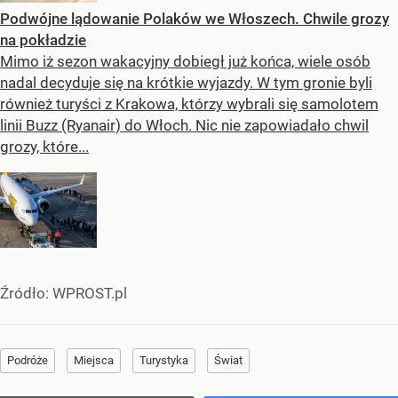
Podwójne lądowanie Polaków we Włoszech. Chwile grozy
na pokładzie
Mimo iż sezon wakacyjny dobiegł już końca, wiele osób
nadal decyduje się na krótkie wyjazdy. W tym gronie byli
również turyści z Krakowa, którzy wybrali się samolotem
linii Buzz (Ryanair) do Włoch. Nic nie zapowiadało chwil
grozy, które...
Źródło:
WPROST.pl
Podróże
Miejsca
Turystyka
Świat