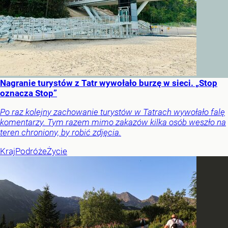
Nagranie turystów z Tatr wywołało burzę w sieci. „Stop
oznacza Stop”
Po raz kolejny zachowanie turystów w Tatrach wywołało falę
komentarzy. Tym razem mimo zakazów kilka osób weszło na
teren chroniony, by robić zdjęcia.
Kraj
Podróże
Życie