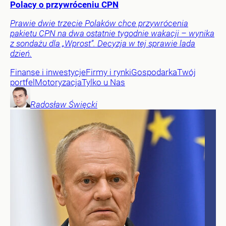
Polacy o przywróceniu CPN
Prawie dwie trzecie Polaków chce przywrócenia
pakietu CPN na dwa ostatnie tygodnie wakacji – wynika
z sondażu dla „Wprost”. Decyzja w tej sprawie lada
dzień.
Finanse i inwestycje
Firmy i rynki
Gospodarka
Twój
portfel
Motoryzacja
Tylko u Nas
Radosław
Święcki