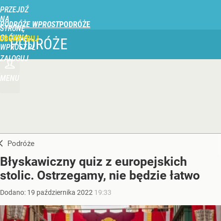
PRZEJDŹ
NA
PODRÓŻE WPROST
STRONĘ
GŁÓWNĄ
UBSKRYBUJ
PODRÓŻE
WPROST.PL
ZALOGUJ
MENU
Podróże
Błyskawiczny quiz z europejskich
stolic. Ostrzegamy, nie będzie łatwo
Dodano:
19
października
2022
19:33