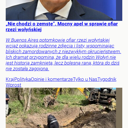
„Nie chodzi o zemstę”. Mocny apel w sprawie ofiar
rzezi wołyńskiej
W Buenos Aires potomkowie ofiar rzezi wołyńskiej
wciąż pokazują rodzinne zdjęcia i listy, wspominając
bliskich zamordowanych z niezwykłym okrucieństwem.
Ich dramat przypomina, że dla wielu rodzin Wołyń nie
jest historią zamkniętą, lecz bolesną raną, która do dziś
nie została zagojona.
Kraj
Polityka
Opinie i komentarze
Tylko u Nas
Tygodnik
Wprost