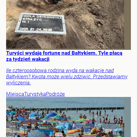
Turyści wydają fortunę nad Bałtykiem. Tyle płacą
za tydzień wakacji
Ile czteroosobowa rodzina wyda na wakacje nad
Bałtykiem? Kwota może wielu zdziwić. Przedstawiamy
wyliczenia.
Miejsca
Turystyka
Podróże