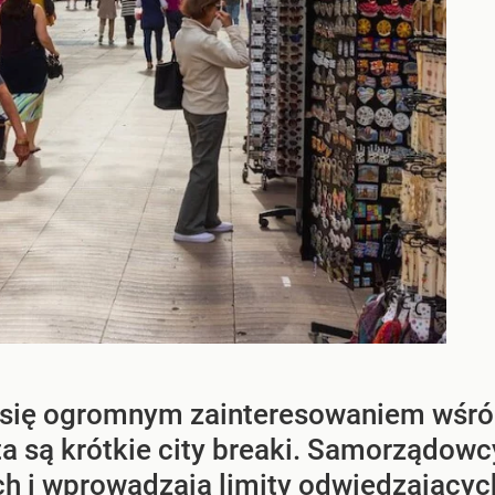
y się ogromnym zainteresowaniem wśród
a są krótkie city breaki. Samorządow
h i wprowadzają limity odwiedzającyc