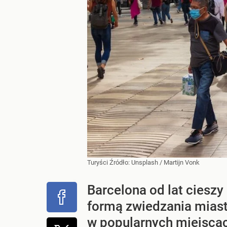
Turyści
Źródło:
Unsplash
/
Martijn Vonk
Barcelona od lat ciesz
formą zwiedzania miast
w popularnych miejscac