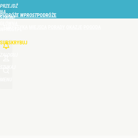
PRZEJDŹ
Udostępnij
0
Skomentuj
NA
PODRÓŻE WPROST
STRONĘ
GŁÓWNĄ
TURYSTYKA
MIEJSCA
PORADY
OKAZJE
POGODA
Nie tylko taksówka i autobus. Na polskie lotnisk
WPROST.PL
SUBSKRYBUJ
dodaj
ZALOGUJ
Perła świata w nowym rankingu. W tym mieście żyje
SZUKAJ
MENU
dodaj
Duże utrudnienia przez wulkan Etna. Samoloty zos
dodaj