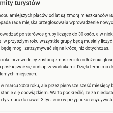
mity turystów
ajpopularniejszych placów od lat są zmorą mieszkańców B
stopada rada miejska przegłosowała wprowadzenie nowyc
wadzać po starówce grupy liczące do 30 osób, a w niekt
 w przyszłym roku wszystkie grupy będą musiały liczyć d
będą mogli zatrzymywać się na krócej niż dotychczas.
m roku przewodnicy zostaną zmuszeni do odłożenia głośn
 posługiwać się audioprzewodnikami. Dzięki temu ma d
larnych miejscach.
 w marcu 2023 roku, ale przez pierwsze sześć miesięcy 
 stanie się obowiązkiem. Warto podkreślić, że za niedos
5 tys. euro do nawet 3 tys. euro w przypadku recydywist