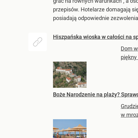
grać na równych warunkach”, a os
przepisów. Hotelarze domagają się
posiadają odpowiednie zezwolenia
Hiszpańska wioska w całości na s
Dom w 
piękny 
Boże Narodzenie na plaży? Sprawd
Grudzi
w mrozi