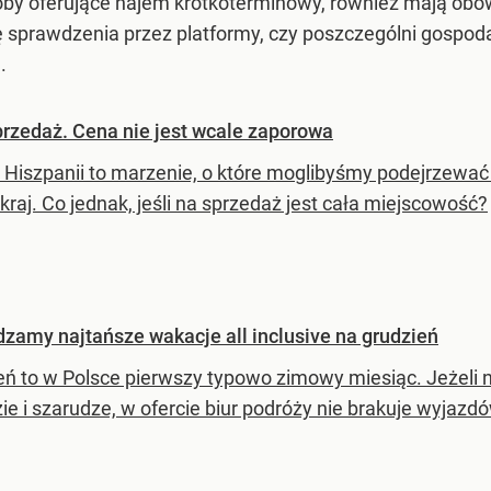
oby oferujące najem krótkoterminowy, również mają ob
 sprawdzenia przez platformy, czy poszczególni gospoda
.
przedaż. Cena nie jest wcale zaporowa
Hiszpanii to marzenie, o które moglibyśmy podejrzewać 
kraj. Co jednak, jeśli na sprzedaż jest cała miejscowość?
zamy najtańsze wakacje all inclusive na grudzień
eń to w Polsce pierwszy typowo zimowy miesiąc. Jeżeli
e i szarudze, w ofercie biur podróży nie brakuje wyjazdó