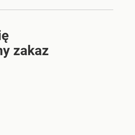
ię
ny zakaz