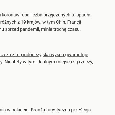
 koronawirusa liczba przyjezdnych tu spadła,
óżnych z 19 krajów, w tym Chin, Francji
omu sprzed pandemii, minie trochę czasu.
łaszcza zimą indonezyjska wyspa gwarantuje
. Niestety w tym idealnym miejscu są rzeczy,
ia w pakiecie. Branża turystyczna prześciga