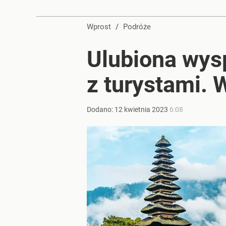
Wprost
/
Podróże
Ulubiona wys
z turystami. 
Dodano:
12
kwietnia
2023
6:08