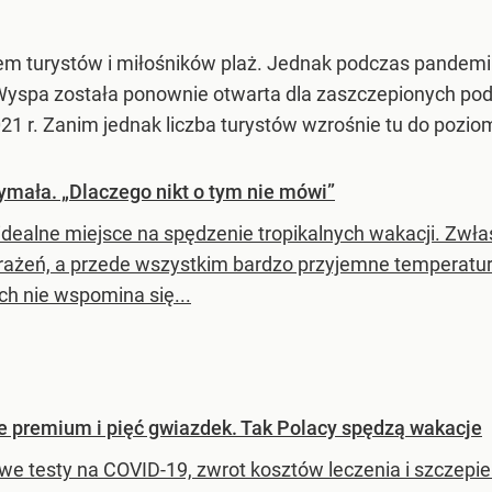
em turystów i miłośników plaż. Jednak podczas pandemii
 Wyspa została ponownie otwarta dla zaszczepionych podr
021 r. Zanim jednak liczba turystów wzrośnie tu do pozi
zymała. „Dlaczego nikt o tym nie mówi”
o idealne miejsce na spędzenie tropikalnych wakacji. Zw
ażeń, a przede wszystkim bardzo przyjemne temperatury
ch nie wspomina się...
le premium i pięć gwiazdek. Tak Polacy spędzą wakacje
e testy na COVID-19, zwrot kosztów leczenia i szczepien