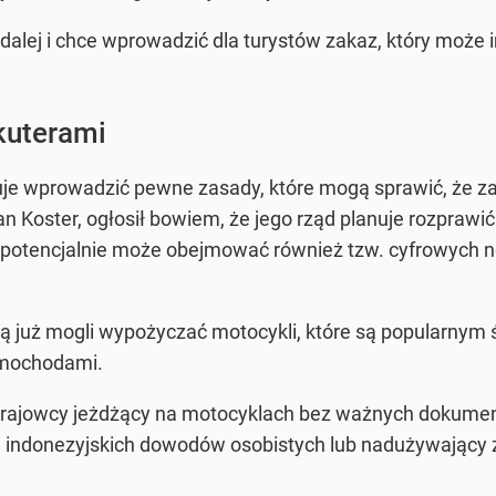
k dalej i chce wprowadzić dla turystów zakaz, który moż
kuterami
e wprowadzić pewne zasady, które mogą sprawić, że zagr
an Koster, ogłosił bowiem, że jego rząd planuje rozprawić
o potencjalnie może obejmować również tzw. cyfrowych 
ędą już mogli wypożyczać motocykli, które są popularnym
samochodami.
rajowcy jeżdżący na motocyklach bez ważnych dokument
 indonezyjskich dowodów osobistych lub nadużywający z