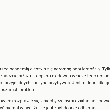
 przed pandemią cieszyła się ogromną popularnością. Tyl
est znacznie niższa – dopiero niedawno władze tego regi
 przyjezdnych zaczyna przybywać. Jest to dobre dla gosp
obszarach problem.
bowiem rozprawić się z nieobyczajnymi działaniami odwi
ń niemal w negliżu nie jest zbyt dobrze odbierane.