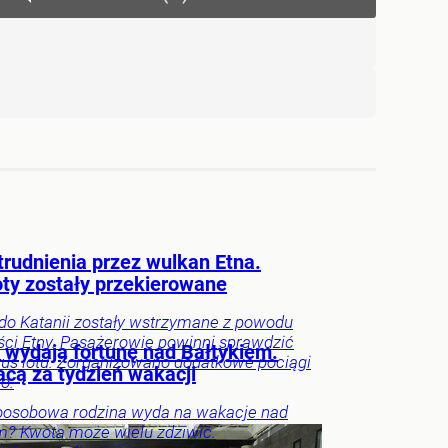
trudnienia przez wulkan Etna.
ty zostały przekierowane
 do Katanii zostały wstrzymane z powodu
ci Etny. Pasażerowie powinni sprawdzić
i wydają fortunę nad Bałtykiem.
tus lotu. Zorganizowano dodatkowe pociągi
acą za tydzień wakacji
o.
roosobowa rodzina wyda na wakacje nad
m? Kwota może wielu zdziwić.