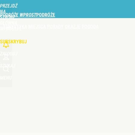
PRZEJDŹ
Udostępnij
1
Skomentuj
NA
PODRÓŻE WPROST
STRONĘ
GŁÓWNĄ
TURYSTYKA
MIEJSCA
PORADY
OKAZJE
POGODA
WPROST.PL
SUBSKRYBUJ
ZALOGUJ
SZUKAJ
MENU