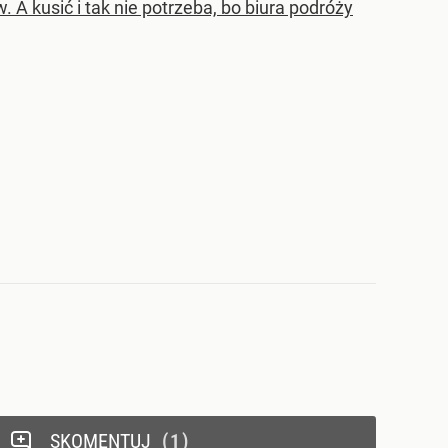
A kusić i tak nie potrzeba, bo biura podróży
SKOMENTUJ
1