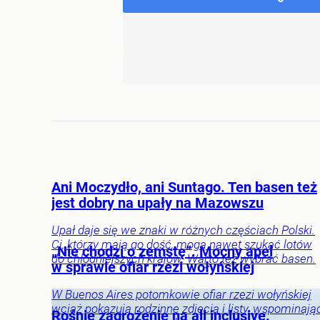
Ani Moczydło, ani Suntago. Ten basen też
jest dobry na upały na Mazowszu
Upał daje się we znaki w różnych częściach Polski.
Ci, którzy mają go dość, mogą nawet szukać lotów
„Nie chodzi o zemstę”. Mocny apel
do chłodniejszych krajów. Warto też wybrać basen.
w sprawie ofiar rzezi wołyńskiej
W Buenos Aires potomkowie ofiar rzezi wołyńskiej
wciąż pokazują rodzinne zdjęcia i listy, wspominają
Rośnie zagrożenie na all inclusive.