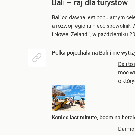
Bali – raj dla turystów
Bali od dawna jest popularnym cel
a rozwój regionu nieco spowolnił.
i Nowej Zelandii, w październiku 2
Polka pojechała na Bali i nie wytr
Bali t
moc wr
o który
Koniec last minute, boom na hote
Darmow