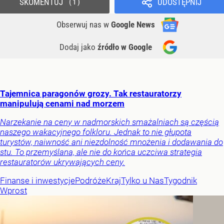
SKOMENTUJ
UDOSTĘPNIJ
1
Obserwuj nas
w
Google News
Dodaj jako
źródło w Google
Tajemnica paragonów grozy. Tak restauratorzy
manipulują cenami nad morzem
Narzekanie na ceny w nadmorskich smażalniach są częścią
naszego wakacyjnego folkloru. Jednak to nie głupota
turystów, naiwność ani niezdolność mnożenia i dodawania do
stu. To przemyślana, ale nie do końca uczciwa strategia
restauratorów ukrywających ceny.
Finanse i inwestycje
Podróże
Kraj
Tylko u Nas
Tygodnik
Wprost