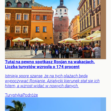
Tutaj na pewno spotkasz Rosjan na wakacjach.
Liczba turystów wzrosła o 174 procent
Istnieją spore szanse, że na tych plażach będą
wypoczywać Rosjanie. Azjatycki kierunek stał się ich
hitem, a wzrost widać w nowych danych.
Turystyka
Podróże