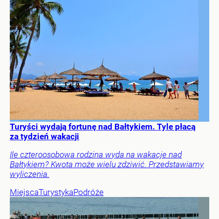
Turyści wydają fortunę nad Bałtykiem. Tyle płacą
za tydzień wakacji
Ile czteroosobowa rodzina wyda na wakacje nad
Bałtykiem? Kwota może wielu zdziwić. Przedstawiamy
wyliczenia.
Miejsca
Turystyka
Podróże