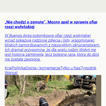
„Nie chodzi o zemstę”. Mocny apel w sprawie ofiar
rzezi wołyńskiej
W Buenos Aires potomkowie ofiar rzezi wołyńskiej
wciąż pokazują rodzinne zdjęcia i listy, wspominając
bliskich zamordowanych z niezwykłym okrucieństwem.
Ich dramat przypomina, że dla wielu rodzin Wołyń nie
jest historią zamkniętą, lecz bolesną raną, która do dziś
nie została zagojona.
Kraj
Polityka
Opinie i komentarze
Tylko u Nas
Tygodnik
Wprost