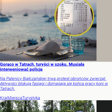
Gorąco w Tatrach, turyści w szoku. Musiała
interweniować policja
Na Palenicy Białczańskiej trwa protest obrońców zwierząt.
Aktywiści blokują fasiągi i domagają się końca pracy koni w
Tatrach.
Kraj
Miejsca
Turystyka