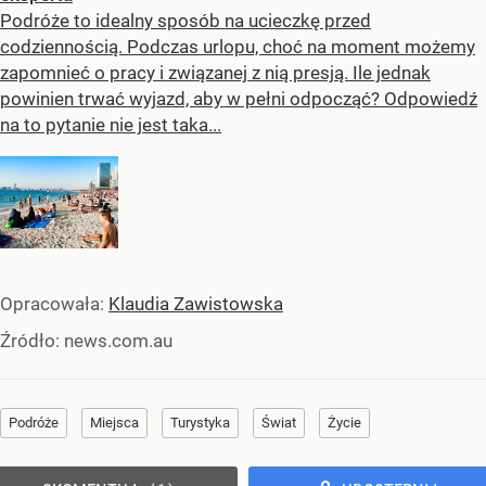
Podróże to idealny sposób na ucieczkę przed
codziennością. Podczas urlopu, choć na moment możemy
zapomnieć o pracy i związanej z nią presją. Ile jednak
powinien trwać wyjazd, aby w pełni odpocząć? Odpowiedź
na to pytanie nie jest taka...
Opracowała:
Klaudia Zawistowska
Źródło:
news.com.au
Podróże
Miejsca
Turystyka
Świat
Życie