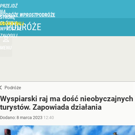
PRZEJDŹ
NA
PODRÓŻE WPROST
STRONĘ
GŁÓWNĄ
UBSKRYBUJ
PODRÓŻE
WPROST.PL
ZALOGUJ
MENU
Podróże
Wyspiarski raj ma dość nieobyczajnych
turystów. Zapowiada działania
Dodano:
8
marca
2023
12:40