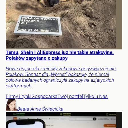
Temu, Shein i AliExpress już nie takie atrakcyjne.
Polaków zapytano o zakupy
Nowe unijne cła zmieniły zakupowe przyzwyczajenia
Polaków. Sondaż dla „Wprost” pokazuje, że niemal
połowa badanych ograniczyła zakupy na azjatyckich
platformach.
Firmy i rynki
Gospodarka
Twój portfel
Tylko u Nas
Beata Anna
Święcicka