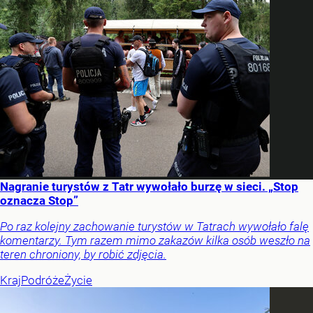
Nagranie turystów z Tatr wywołało burzę w sieci. „Stop
oznacza Stop”
Po raz kolejny zachowanie turystów w Tatrach wywołało falę
komentarzy. Tym razem mimo zakazów kilka osób weszło na
teren chroniony, by robić zdjęcia.
Kraj
Podróże
Życie