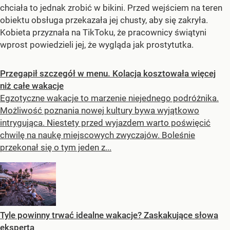
chciała to jednak zrobić w bikini. Przed wejściem na teren
obiektu obsługa przekazała jej chusty, aby się zakryła.
Kobieta przyznała na TikToku, że pracownicy świątyni
wprost powiedzieli jej, że wygląda jak prostytutka.
Przegapił szczegół w menu. Kolacja kosztowała więcej
niż całe wakacje
Egzotyczne wakacje to marzenie niejednego podróżnika.
Możliwość poznania nowej kultury bywa wyjątkowo
intrygująca. Niestety przed wyjazdem warto poświęcić
chwilę na naukę miejscowych zwyczajów. Boleśnie
przekonał się o tym jeden z...
Tyle powinny trwać idealne wakacje? Zaskakujące słowa
eksperta