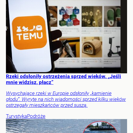
Rzeki odsłoniły ostrzeżenia sprzed wieków. „Jeśli
mnie widzisz, płacz”
Wysychające rzeki w Europie odsłoniły „kamienie
głodu”. Wyryte na nich wiadomości sprzed kilku wieków
ostrzegały mieszkańców przed suszą.
Turystyka
Podróże