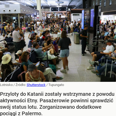
Lotnisko
/ Źródło:
Shutterstock
/
Tupungato
Przyloty do Katanii zostały wstrzymane z powodu
aktywności Etny. Pasażerowie powinni sprawdzić
swój status lotu. Zorganizowano dodatkowe
pociągi z Palermo.