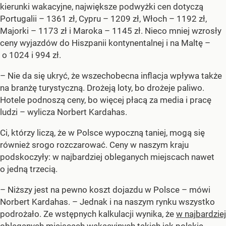
kierunki wakacyjne, największe podwyżki cen dotyczą
Portugalii – 1361 zł, Cypru – 1209 zł, Włoch – 1192 zł,
Majorki – 1173 zł i Maroka – 1145 zł. Nieco mniej wzrosły
ceny wyjazdów do Hiszpanii kontynentalnej i na Maltę –
o 1024 i 994 zł.
– Nie da się ukryć, że wszechobecna inflacja wpływa także
na branżę turystyczną. Drożeją loty, bo drożeje paliwo.
Hotele podnoszą ceny, bo więcej płacą za media i pracę
ludzi – wylicza Norbert Kardahas.
Ci, którzy liczą, że w Polsce wypoczną taniej, mogą się
również srogo rozczarować. Ceny w naszym kraju
podskoczyły: w najbardziej obleganych miejscach nawet
o jedną trzecią.
– Niższy jest na pewno koszt dojazdu w Polsce – mówi
Norbert Kardahas. – Jednak i na naszym rynku wszystko
podrożało. Ze wstępnych kalkulacji wynika, że
w najbardziej