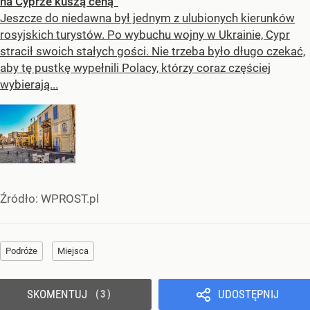
na Cyprze kuszą ceną”
Jeszcze do niedawna był jednym z ulubionych kierunków
rosyjskich turystów. Po wybuchu wojny w Ukrainie, Cypr
stracił swoich stałych gości. Nie trzeba było długo czekać,
aby tę pustkę wypełnili Polacy, którzy coraz częściej
wybierają...
Źródło:
WPROST.pl
Podróże
Miejsca
SKOMENTUJ
UDOSTĘPNIJ
3