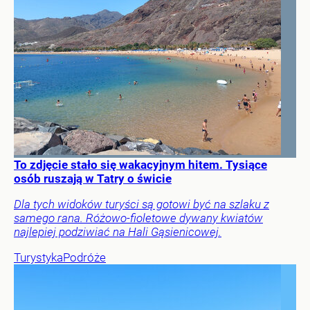
To zdjęcie stało się wakacyjnym hitem. Tysiące
osób ruszają w Tatry o świcie
Dla tych widoków turyści są gotowi być na szlaku z
samego rana. Różowo-fioletowe dywany kwiatów
najlepiej podziwiać na Hali Gąsienicowej.
Turystyka
Podróże