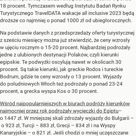
18 procent. Tymczasem według Instytutu Badań Rynku
Turystycznego TravelDATA wakacje all inclusive 2023 będą
droższe co najmniej o ponad 1000 zł od ubiegłorocznych.
Na podstawie danych z przedsprzedaży oferty turystycznej
z sześciu miesięcy można już stwierdzić, że ceny wzrosły
w ujęciu rocznym o 15-20 procent. Najbardziej podrożały
jedne z ulubionych destynacji Polaków, czyli kierunki
egipskie. Te podwyżki oscylują nawet w okolicach 30
procent. Są takie kierunki, jak greckie Rodos i tureckie
Bodrum, gdzie te ceny wzrosły o 13 procent. Wyjazdy
do południowych Włoch też podrożały o ponad 23-24
procent, a grecka wyspa Kos o 30 procent.
Wśród najpopularniejszych w biurach podróży kierunków
najmocniej przez rok podrożały wycieczki do Egiptu
–
o 1447 zł. W mniejszej skali zdrożały wyjazdy do Bułgarii –
o 923 zł, Turcji – 883 zł, Grecji – 834 zł i na Wyspy
Kanaryjskie – o 821 zł. Jeśli chodzi o mniej uczęszczane