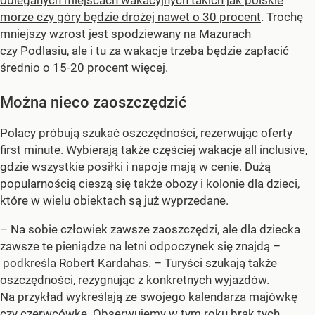
obleganych miejscach wakacyjnych takich jak polskie
morze czy góry będzie drożej nawet o 30 procent
. Trochę
mniejszy wzrost jest spodziewany na Mazurach
czy Podlasiu, ale i tu za wakacje trzeba będzie zapłacić
średnio o 15-20 procent więcej.
Można nieco zaoszczędzić
Polacy próbują szukać oszczędności, rezerwując oferty
first minute. Wybierają także częściej wakacje all inclusive,
gdzie wszystkie posiłki i napoje mają w cenie. Dużą
popularnością cieszą się także obozy i kolonie dla dzieci,
które w wielu obiektach są już wyprzedane.
– Na sobie człowiek zawsze zaoszczędzi, ale dla dziecka
zawsze te pieniądze na letni odpoczynek się znajdą –
podkreśla Robert Kardahas. – Turyści szukają także
oszczędności, rezygnując z konkretnych wyjazdów.
Na przykład wykreślają ze swojego kalendarza majówkę
czy czerwcówkę. Obserwujemy w tym roku brak tych