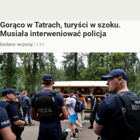
Gorąco w Tatrach, turyści w szoku.
Musiała interweniować policja
Dodano:
wczoraj
13:45