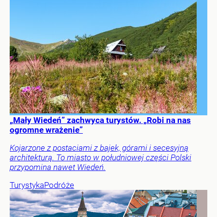
„Mały Wiedeń” zachwyca turystów. „Robi na nas
ogromne wrażenie”
Kojarzone z postaciami z bajek, górami i secesyjną
architekturą. To miasto w południowej części Polski
przypomina nawet Wiedeń.
Turystyka
Podróże