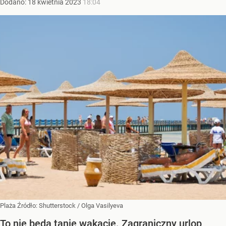
Dodano:
18
kwietnia
2023
18:04
Plaża
Źródło:
Shutterstock
/
Olga Vasilyeva
To nie będą tanie wakacje. Zagraniczny urlop