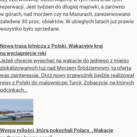
rezerwacji. Jest tydzień do długiej majówki, a zarówno
w górach, nad morzem czy na Mazurach, zarezerwowano
zaledwie 30 proc. obiektów. W ubiegłych latach już prawie
wszystko było sprzedane.
Nowa trasa lotnicza z Polski. Wakacyjny kraj
na wyciągnięcie ręki
Jeżeli chcecie wyjechać na wakacje do jednego z miejsc
zlokalizowanych tuż nad Morzem Śródziemnym, ta oferta
was zainteresuje. Otóż nowy przewoźnik będzie realizował
rejsy z Polski do malowniczej Turcji. Zobaczcie, na których
odcinkach...
Wyspa miłości, którą pokochali Polacy. „Wakacje