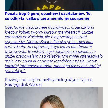
Poszła tropić guru, coachów i szarlatanów. To,
co odkryła, całkowicie zmieniło jej spojrzenie
Coachowie, nauczyciele duchowości, organizatorki
kręgów kobiet, twórcy kursów manifestacji. Ludzie
odchodzą od Kościoła, ale nie przestają szukać
odpowiedzi. Monika Sobień-Górska przez dwa lata
sprawdzała, co naprawdę kryje się za obietnicami
uzdrowienia, transformacji i odnalezienia sensu. „Im
dłużej pracowałam nad książką, tym mniej interesowało
mnie, czy nowa duchowość jest dobra czy zła. Coraz
bardziej interesowało mnie, dlaczego tak wielu ludzi jej
potrzebuje”.
Rozwój osobisty
Terapie
Psychologia
Życie
Tylko u
Nas
Tygodnik Wprost