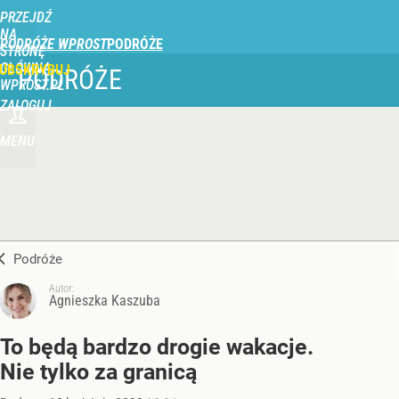
PRZEJDŹ
NA
PODRÓŻE WPROST
STRONĘ
GŁÓWNĄ
UBSKRYBUJ
PODRÓŻE
WPROST.PL
ZALOGUJ
MENU
Podróże
Autor:
Agnieszka Kaszuba
To będą bardzo drogie wakacje.
Nie tylko za granicą