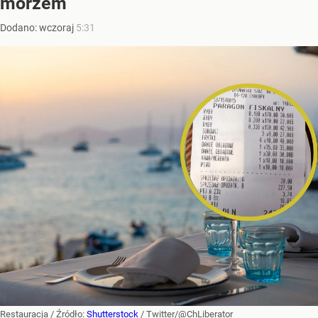
morzem
Dodano:
wczoraj
5:31
Restauracja
/ Źródło:
Shutterstock
/
Twitter/@ChLiberator