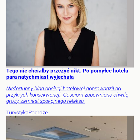
Tego nie chciałby przeżyć nikt. Po pomyłce hotelu
para natychmiast wyjechała
Niefortunny błąd obsługi hotelowej doprowadził do
przykrych konsekwencji. Gościom zapewniono chwilę
grozy, zamiast spokojnego relaksu.
Turystyka
Podróże