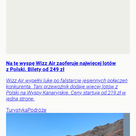
Na tę wyspę Wizz Air zaoferuje najwięcej lotów
z Polski. Bilety od 249 zł
Wizz Air wypełni lukę po falstarcie jesiennych połączeń
konkurenta. Tani przewoźnik dodaje więcej lotów z
Polski na Wyspy Kanaryjskie. Ceny startują od 219 zł w
jedną stronę.
Turystyka
Podróże