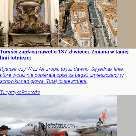
Turyści zapłacą nawet o 137 zł więcej. Zmiana w taniej
linii lotniczej
Ryanair czy Wizz Air zrobili to już dawno. Są jednak linie,
które wciąż nie pobierają opłat za bagaż umieszczany w
schowku nad głową. Tutaj to się zmieni.
Turystyka
Podróże