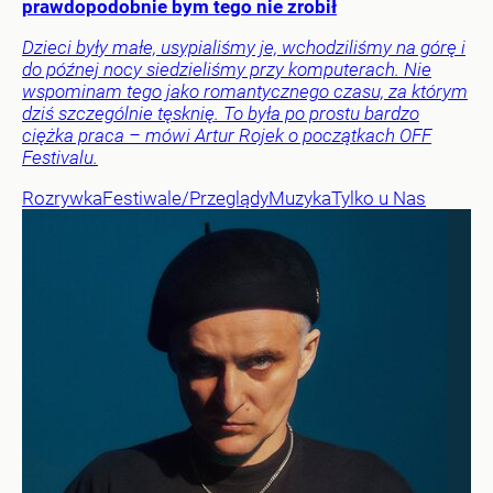
prawdopodobnie bym tego nie zrobił
Dzieci były małe, usypialiśmy je, wchodziliśmy na górę i
do późnej nocy siedzieliśmy przy komputerach. Nie
wspominam tego jako romantycznego czasu, za którym
dziś szczególnie tęsknię. To była po prostu bardzo
ciężka praca – mówi Artur Rojek o początkach OFF
Festivalu.
Rozrywka
Festiwale/Przeglądy
Muzyka
Tylko u Nas