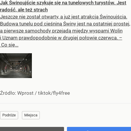
Jak Świnoujście szykuje się na tunelowych turystów. Jest
radość, ale też strach
Jeszcze nie został otwarty, a już jest atrakcją Świnoujścia.
Budowa tunelu pod cieśniną Świny jest na ostatniej prostej,
a pierwsze samochody przejadą między wyspami Wolin
i Uznam prawdopodobnie w drugiej połowie czerwca. –
Co się...
Źródło:
Wprost
/
tiktok/fly4free
Podróże
Miejsca