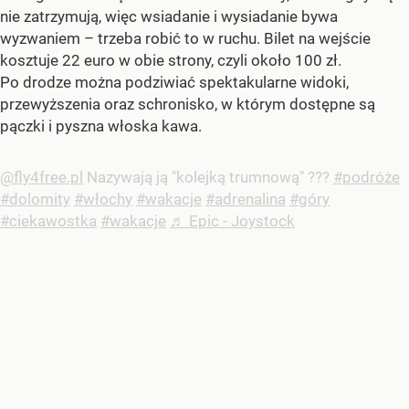
nie zatrzymują, więc wsiadanie i wysiadanie bywa
wyzwaniem – trzeba robić to w ruchu. Bilet na wejście
kosztuje 22 euro w obie strony, czyli około 100 zł.
Po drodze można podziwiać spektakularne widoki,
przewyższenia oraz schronisko, w którym dostępne są
pączki i pyszna włoska kawa.
@fly4free.pl
Nazywają ją "kolejką trumnową" ???
#podróże
#dolomity
#włochy
#wakacje
#adrenalina
#góry
#ciekawostka
#wakacje
♬ Epic - Joystock