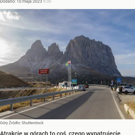
Dodano:
10
maja
2023
9:30
Góry
Źródło:
Shutterstock
Atrakcje w górach to coś, czego wypatrujecie