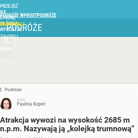
PRZEJDŹ
NA
PODRÓŻE WPROST
STRONĘ
GŁÓWNĄ
UBSKRYBUJ
PODRÓŻE
WPROST.PL
ZALOGUJ
MENU
Podróże
Autor:
Paulina Kopeć
Atrakcja wywozi na wysokość 2685 m
n.p.m. Nazywają ją „kolejką trumnową”