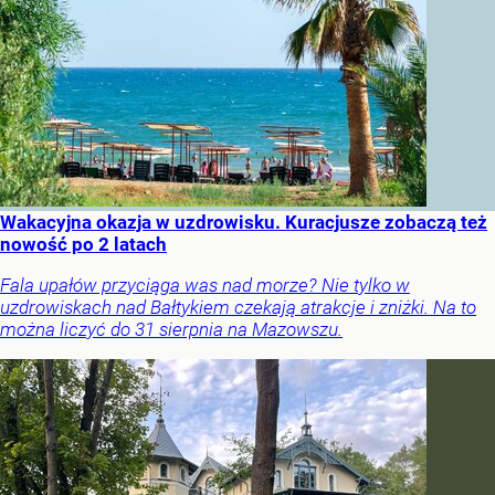
Wakacyjna okazja w uzdrowisku. Kuracjusze zobaczą też
nowość po 2 latach
Fala upałów przyciąga was nad morze? Nie tylko w
uzdrowiskach nad Bałtykiem czekają atrakcje i zniżki. Na to
można liczyć do 31 sierpnia na Mazowszu.