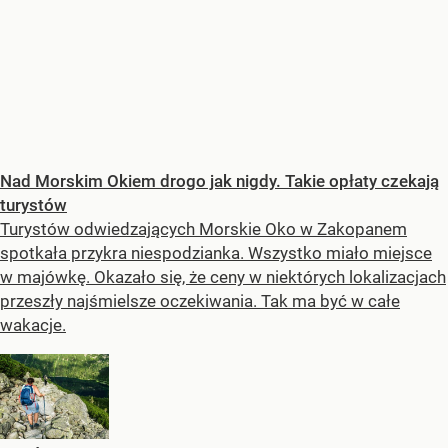
Nad Morskim Okiem drogo jak nigdy. Takie opłaty czekają
turystów
Turystów odwiedzających Morskie Oko w Zakopanem
spotkała przykra niespodzianka. Wszystko miało miejsce
w majówkę. Okazało się, że ceny w niektórych lokalizacjach
przeszły najśmielsze oczekiwania. Tak ma być w całe
wakacje.