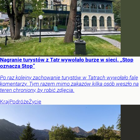
Nagranie turystów z Tatr wywołało burzę w sieci. „Stop
oznacza Stop”
Po raz kolejny zachowanie turystów w Tatrach wywołało falę
komentarzy. Tym razem mimo zakazów kilka osób weszło na
teren chroniony, by robić zdjęcia.
Kraj
Podróże
Życie