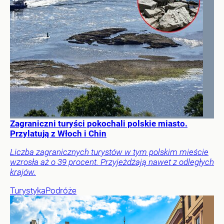
Zagraniczni turyści pokochali polskie miasto.
Przylatują z Włoch i Chin
Liczba zagranicznych turystów w tym polskim mieście
wzrosła aż o 39 procent. Przyjeżdżają nawet z odległych
krajów.
Turystyka
Podróże