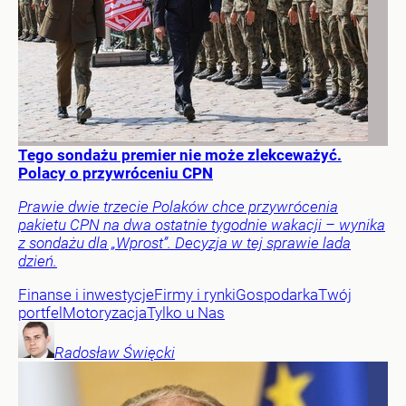
Tego sondażu premier nie może zlekceważyć.
Polacy o przywróceniu CPN
Prawie dwie trzecie Polaków chce przywrócenia
pakietu CPN na dwa ostatnie tygodnie wakacji – wynika
z sondażu dla „Wprost”. Decyzja w tej sprawie lada
dzień.
Finanse i inwestycje
Firmy i rynki
Gospodarka
Twój
portfel
Motoryzacja
Tylko u Nas
Radosław
Święcki