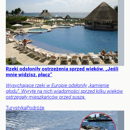
Rzeki odsłoniły ostrzeżenia sprzed wieków. „Jeśli
mnie widzisz, płacz”
Wysychające rzeki w Europie odsłoniły „kamienie
głodu”. Wyryte na nich wiadomości sprzed kilku wieków
ostrzegały mieszkańców przed suszą.
Turystyka
Podróże