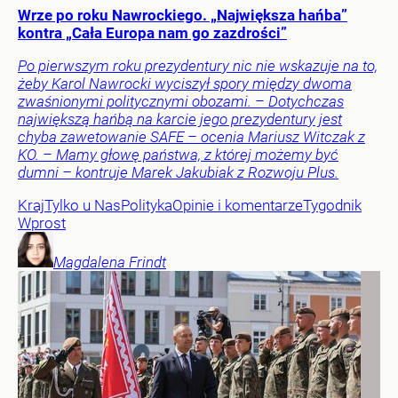
Wrze po roku Nawrockiego. „Największa hańba”
kontra „Cała Europa nam go zazdrości”
Po pierwszym roku prezydentury nic nie wskazuje na to,
żeby Karol Nawrocki wyciszył spory między dwoma
zwaśnionymi politycznymi obozami. – Dotychczas
największą hańbą na karcie jego prezydentury jest
chyba zawetowanie SAFE – ocenia Mariusz Witczak z
KO. – Mamy głowę państwa, z której możemy być
dumni – kontruje Marek Jakubiak z Rozwoju Plus.
Kraj
Tylko u Nas
Polityka
Opinie i komentarze
Tygodnik
Wprost
Magdalena
Frindt