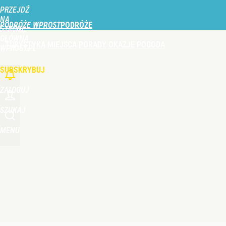
PRZEJDŹ
Udostępnij
1
Skomentuj
NA
PODRÓŻE WPROST
STRONĘ
GŁÓWNĄ
TURYSTYKA
MIEJSCA
PORADY
OKAZJE
POGODA
WPROST.PL
SUBSKRYBUJ
ZALOGUJ
SZUKAJ
MENU