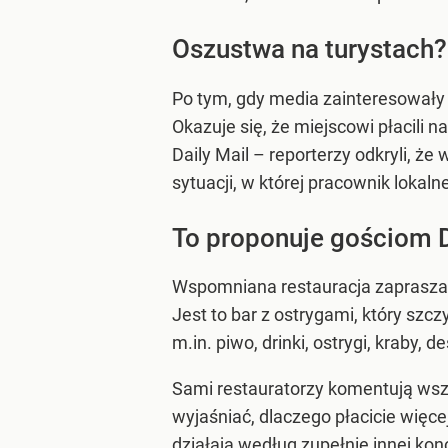
Oszustwa na turystach?
Po tym, gdy media zainteresowały 
Okazuje się, że miejscowi płacili 
Daily Mail – reporterzy odkryli, 
sytuacji, w której pracownik lokal
To proponuje gościom 
Wspomniana restauracja zaprasza do
Jest to bar z ostrygami, który sz
m.in. piwo, drinki, ostrygi, kraby,
Sami restauratorzy komentują wsz
wyjaśniać, dlaczego płacicie więce
działają według zupełnie innej konc