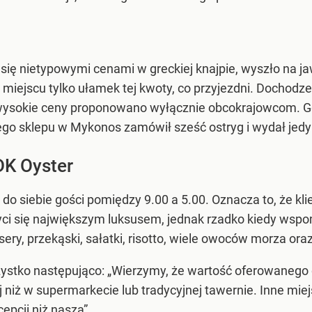
się nietypowymi cenami w greckiej knajpie, wyszło na jaw
na miejscu tylko ułamek tej kwoty, co przyjezdni. Dochodz
że wysokie ceny proponowano wyłącznie obcokrajowcom. Gdy
nego sklepu w Mykonos zamówił sześć ostryg i wydał jedy
DK Oyster
 siebie gości pomiędzy 9.00 a 5.00. Oznacza to, że klien
czyci się największym luksusem, jednak rzadko kiedy w
 desery, przekąski, sałatki, risotto, wiele owoców morza or
ystko następująco: „Wierzymy, że wartość oferowanego
j niż w supermarkecie lub tradycyjnej tawernie. Inne mi
epcji niż nasza”.