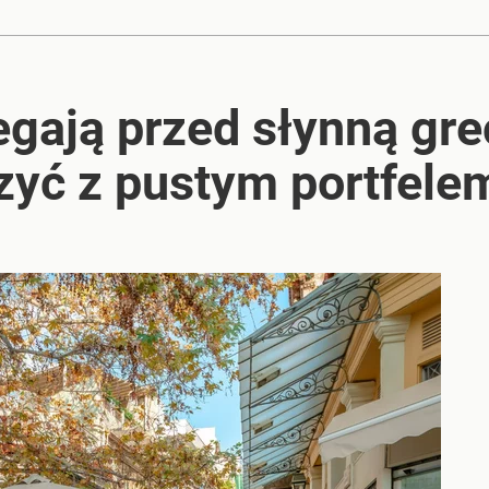
egają przed słynną gre
yć z pustym portfele