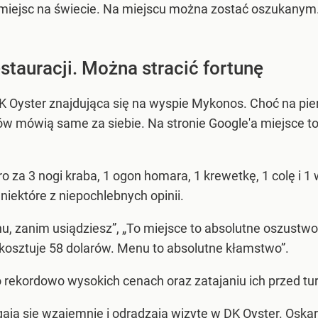
 miejsc na świecie. Na miejscu można zostać oszukanym
estauracji. Można stracić fortunę
DK Oyster znajdująca się na wyspie Mykonos. Choć na pi
stów mówią same za siebie. Na stronie Google'a miejsce to
 za 3 nogi kraba, 1 ogon homara, 1 krewetkę, 1 colę i 1 wod
niektóre z niepochlebnych opinii.
nu, zanim usiądziesz”, „To miejsce to absolutne oszustw
ry kosztuje 58 dolarów. Menu to absolutne kłamstwo”.
o rekordowo wysokich cenach oraz zatajaniu ich przed tur
gają się wzajemnie i odradzają wizytę w DK Oyster. Oska