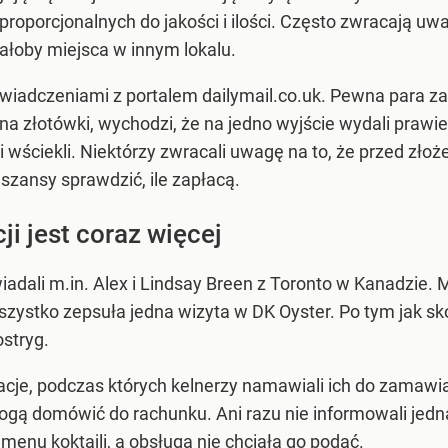
roporcjonalnych do jakości i ilości. Często zwracają uw
iałoby miejsca w innym lokalu.
świadczeniami z portalem dailymail.co.uk. Pewna para za
to na złotówki, wychodzi, że na jedno wyjście wydali praw
i wściekli. Niektórzy zwracali uwagę na to, że przed zło
i szansy sprawdzić, ile zapłacą.
cji jest coraz więcej
dali m.in. Alex i Lindsay Breen z Toronto w Kanadzie. M
ystko zepsuła jedna wizyta w DK Oyster. Po tym jak sko
ostryg.
je, podczas których kelnerzy namawiali ich do zamawia
e mogą domówić do rachunku. Ani razu nie informowali jed
o menu koktajli, a obsługa nie chciała go podać.