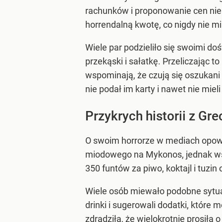
rachunków i proponowanie cen niep
horrendalną kwotę, co nigdy nie m
Wiele par podzieliło się swoimi do
przekąski i sałatkę. Przeliczając 
wspominają, że czują się oszukani 
nie podał im karty i nawet nie miel
Przykrych historii z Gre
O swoim horrorze w mediach opowia
miodowego na Mykonos, jednak wsz
350 funtów za piwo, koktajl i tuzin 
Wiele osób miewało podobne sytuac
drinki i sugerowali dodatki, któr
zdradziła, że wielokrotnie prosiła 