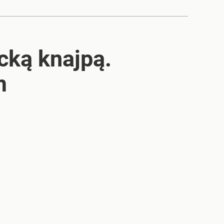
cką knajpą.
m