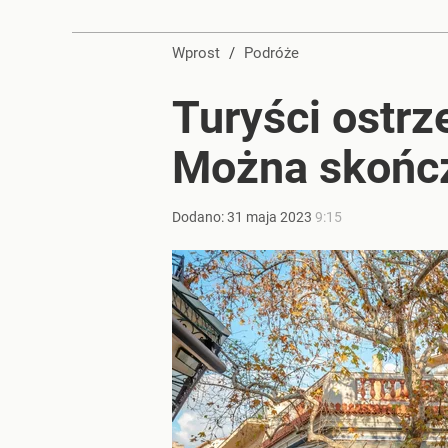
Wprost
/
Podróże
Turyści ostrz
Można skończ
Dodano:
31
maja
2023
9:15