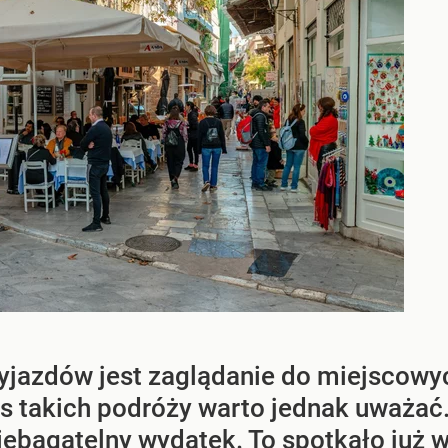
jazdów jest zaglądanie do miejscowyc
as takich podróży warto jednak uważać
iebagatelny wydatek. To spotkało już w