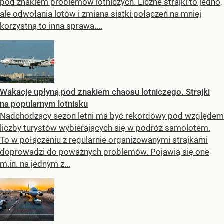
pod znakiem problemów lotniczych. Liczne strajki to jedno,
ale odwołania lotów i zmiana siatki połączeń na mniej
korzystną to inna sprawa....
Wakacje upłyną pod znakiem chaosu lotniczego. Strajki
na popularnym lotnisku
Nadchodzący sezon letni ma być rekordowy pod względem
liczby turystów wybierających się w podróż samolotem.
To w połączeniu z regularnie organizowanymi strajkami
doprowadzi do poważnych problemów. Pojawią się one
m.in. na jednym z...