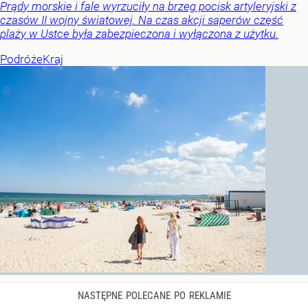
Prądy morskie i fale wyrzuciły na brzeg pocisk artyleryjski z
czasów II wojny światowej. Na czas akcji saperów część
plaży w Ustce była zabezpieczona i wyłączona z użytku.
Podróże
Kraj