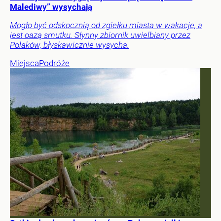
Malediwy” wysychają
Mogło być odskocznią od zgiełku miasta w wakacje, a
jest oazą smutku. Słynny zbiornik uwielbiany przez
Polaków, błyskawicznie wysycha.
Miejsca
Podróże