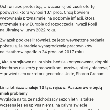
Ochroniarze protestują, a wcześniej odrzucili ofertę
podwyżki, która wynosi 10,1 proc. Chcą bowiem
wyrównania przynajmniej na poziomie inflacji, która
utrzymuje się w Europie od rozpoczęcia inwazji Rosji
na Ukrainę w lutym 2022 roku.
Związek podkreślił również, że jego wewnętrzne badania
pokazują, że średnie wynagrodzenie pracowników
na Heathrow spadło o 24 proc. od 2017 roku.
„Akcja strajkowa na lotnisku będzie kontynuowana, dopóki
Heathrow nie złoży pracownikom uczciwej oferty płacowej”
– powiedziała sekretarz generalna Unite, Sharon Graham.
Linia lotnicza anuluje 10 tys. rejsów. Pasażerowie będą
mieli problemy
Wygląda na to, że nadchodzący sezon letni, a także
wczesna jesień upłyną niemal na całym świecie