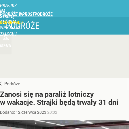
PRZEJDŹ
NA
PODRÓŻE WPROST
STRONĘ
GŁÓWNĄ
UBSKRYBUJ
PODRÓŻE
WPROST.PL
ZALOGUJ
MENU
Podróże
Zanosi się na paraliż lotniczy
w wakacje. Strajki będą trwały 31 dni
Dodano:
12
czerwca
2023
20:02