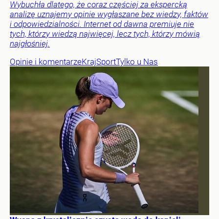
Wybuchła dlatego, że coraz częściej za ekspercką
analizę uznajemy opinie wygłaszane bez wiedzy, faktów
i odpowiedzialności. Internet od dawna premiuje nie
tych, którzy wiedzą najwięcej, lecz tych, którzy mówią
najgłośniej.
Opinie i komentarze
Kraj
Sport
Tylko u Nas