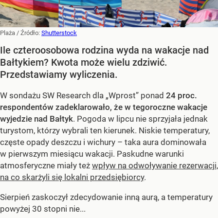
Plaża
/ Źródło:
Shutterstock
Ile czteroosobowa rodzina wyda na wakacje nad
Bałtykiem? Kwota może wielu zdziwić.
Przedstawiamy wyliczenia.
W sondażu SW Research dla „Wprost” ponad
24 proc.
respondentów zadeklarowało, że w tegoroczne wakacje
wyjedzie nad Bałtyk
. Pogoda w lipcu nie sprzyjała jednak
turystom, którzy wybrali ten kierunek. Niskie temperatury,
częste opady deszczu i wichury – taka aura dominowała
w pierwszym miesiącu wakacji. Paskudne warunki
atmosferyczne miały też
wpływ na odwoływanie rezerwacji,
na co skarżyli się lokalni przedsiębiorcy
.
Sierpień zaskoczył zdecydowanie inną aurą, a temperatury
powyżej 30 stopni nie...