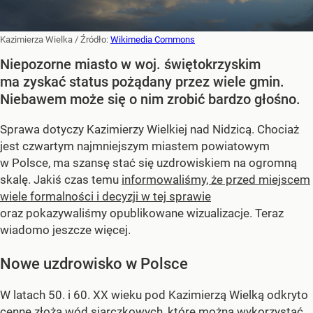
Kazimierza Wielka
/ Źródło:
Wikimedia Commons
Niepozorne miasto w woj. świętokrzyskim
ma zyskać status pożądany przez wiele gmin.
Niebawem może się o nim zrobić bardzo głośno.
Sprawa dotyczy Kazimierzy Wielkiej nad Nidzicą. Chociaż
jest czwartym najmniejszym miastem powiatowym
w Polsce, ma szansę stać się uzdrowiskiem na ogromną
skalę. Jakiś czas temu
informowaliśmy, że przed miejscem
wiele formalności i decyzji w tej sprawie
oraz pokazywaliśmy opublikowane wizualizacje. Teraz
wiadomo jeszcze więcej.
Nowe uzdrowisko w Polsce
W latach 50. i 60. XX wieku pod Kazimierzą Wielką odkryto
cenne złoża wód siarczkowych, które można wykorzystać