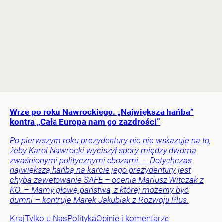
Wrze po roku Nawrockiego. „Największa hańba”
kontra „Cała Europa nam go zazdrości”
Po pierwszym roku prezydentury nic nie wskazuje na to,
żeby Karol Nawrocki wyciszył spory między dwoma
zwaśnionymi politycznymi obozami. – Dotychczas
największą hańbą na karcie jego prezydentury jest
chyba zawetowanie SAFE – ocenia Mariusz Witczak z
KO. – Mamy głowę państwa, z której możemy być
dumni – kontruje Marek Jakubiak z Rozwoju Plus.
Kraj
Tylko u Nas
Polityka
Opinie i komentarze