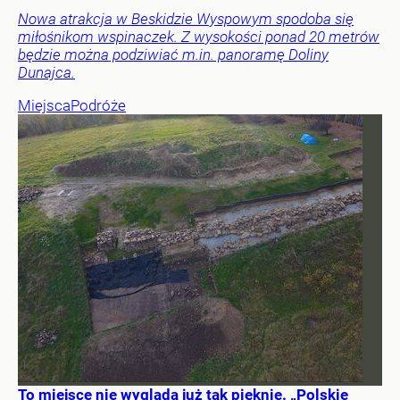
Nowa atrakcja w Beskidzie Wyspowym spodoba się
miłośnikom wspinaczek. Z wysokości ponad 20 metrów
będzie można podziwiać m.in. panoramę Doliny
Dunajca.
Miejsca
Podróże
To miejsce nie wygląda już tak pięknie. „Polskie