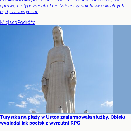
sprawą nietypowej atrakcji. Miłośnicy obiektów sakralnych
będą zachwyceni.
Miejsca
Podróże
Turystka na plaży w Ustce zaalarmowała służby. Obiekt
wyglądał jak pocisk z wyrzutni RPG