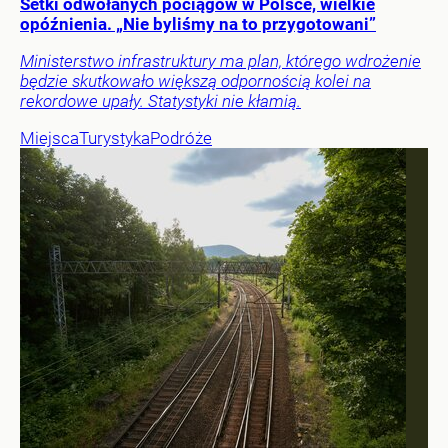
Setki odwołanych pociągów w Polsce, wielkie
opóźnienia. „Nie byliśmy na to przygotowani”
Ministerstwo infrastruktury ma plan, którego wdrożenie
będzie skutkowało większą odpornością kolei na
rekordowe upały. Statystyki nie kłamią.
Miejsca
Turystyka
Podróże