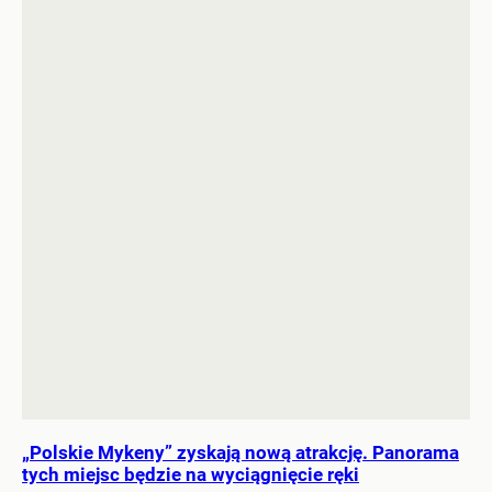
„Polskie Mykeny” zyskają nową atrakcję. Panorama
tych miejsc będzie na wyciągnięcie ręki