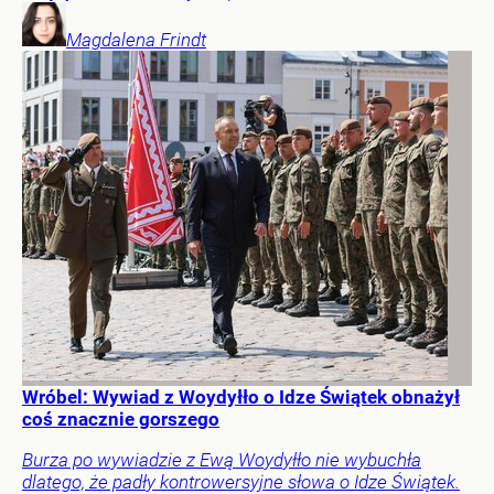
Magdalena
Frindt
Wróbel: Wywiad z Woydyłło o Idze Świątek obnażył
coś znacznie gorszego
Burza po wywiadzie z Ewą Woydyłło nie wybuchła
dlatego, że padły kontrowersyjne słowa o Idze Świątek.