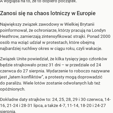
A wygląda na to, że to dopiero początek.
Zanosi się na chaos lotniczy w Europie
Największy związek zawodowy w Wielkiej Brytanii
poinformował, że ochroniarze, którzy pracują na Londyn
Heathrow, zamierzają zintensyfikować strajki. Ponad 2000
osób ma wziąć udział w protestach, które obejmą
najbardziej ruchliwy okres w ciągu roku, czyli wakacje.
Związek Unite powiedział, że kilka tysięcy jego członków
będzie strajkowało przez 31 dni – w przedziale od 24
czerwca do 27 sierpnia. Wydarzenie to roboczo nazywane
jest „latem konfliktów”, a protesty mogą doprowadzić
do paraliżu. Wiele lotów zostanie odwołanych lub też
opóźnionych.
Dokładne daty strajków to: 24, 25, 28, 29 i 30 czerwca, 14-
16, 21-24 i 28-31 lipca, a także 4-7, 11-14, 18-20 i 24-27
sierpnia.