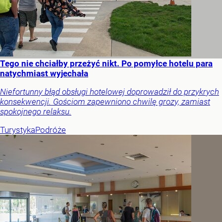
Tego nie chciałby przeżyć nikt. Po pomyłce hotelu para
natychmiast wyjechała
Niefortunny błąd obsługi hotelowej doprowadził do przykrych
konsekwencji. Gościom zapewniono chwilę grozy, zamiast
spokojnego relaksu.
Turystyka
Podróże