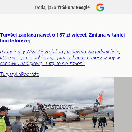
Dodaj jako
źródło w Google
Turyści zapłacą nawet o 137 zł więcej. Zmiana w taniej
linii lotniczej
Ryanair czy Wizz Air zrobili to już dawno. Są jednak linie,
które wciąż nie pobierają opłat za bagaż umieszczany w
schowku nad głową. Tutaj to się zmieni.
Turystyka
Podróże