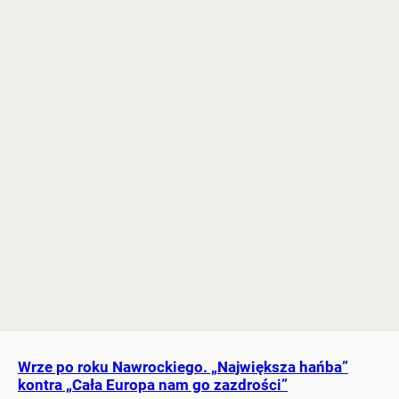
Wrze po roku Nawrockiego. „Największa hańba”
kontra „Cała Europa nam go zazdrości”