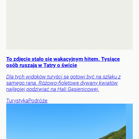
To zdjęcie stało się wakacyjnym hitem. Tysiące
osób ruszają w Tatry o świcie
Dla tych widoków turyści są gotowi być na szlaku z
samego rana. Różowo-fioletowe dywany kwiatów
najlepiej podziwiać na Hali Gąsienicowej.
Turystyka
Podróże