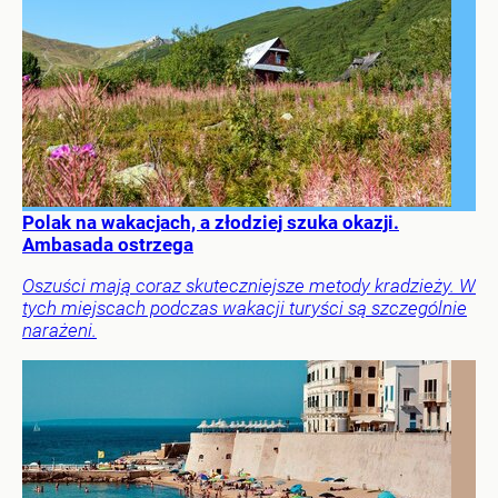
Polak na wakacjach, a złodziej szuka okazji.
Ambasada ostrzega
Oszuści mają coraz skuteczniejsze metody kradzieży. W
tych miejscach podczas wakacji turyści są szczególnie
narażeni.