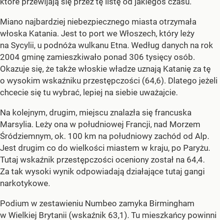
które przewijają się przez tę listę od jakiegoś czasu.
Miano najbardziej niebezpiecznego miasta otrzymała
włoska Katania. Jest to port we Włoszech, który leży
na Sycylii, u podnóża wulkanu Etna. Według danych na rok
2004 gminę zamieszkiwało ponad 306 tysięcy osób.
Okazuje się, że także włoskie władze uznają Katanię za tę
o wysokim wskaźniku przestępczości (64,6). Dlatego jeżeli
chcecie się tu wybrać, lepiej na siebie uważajcie.
Na kolejnym, drugim, miejscu znalazła się francuska
Marsylia. Leży ona w południowej Francji, nad Morzem
Śródziemnym, ok. 100 km na południowy zachód od Alp.
Jest drugim co do wielkości miastem w kraju, po Paryżu.
Tutaj wskaźnik przestępczości oceniony został na 64,4.
Za tak wysoki wynik odpowiadają działające tutaj gangi
narkotykowe.
Podium w zestawieniu Numbeo zamyka Birmingham
w Wielkiej Brytanii (wskaźnik 63,1). Tu mieszkańcy powinni