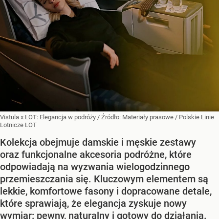
Vistula x LOT: Elegancja w podróży
/ Źródło:
Materiały prasowe
/
Polskie Linie
Lotnicze LOT
Kolekcja obejmuje damskie i męskie zestawy
oraz funkcjonalne akcesoria podróżne, które
odpowiadają na wyzwania wielogodzinnego
przemieszczania się. Kluczowym elementem są
lekkie, komfortowe fasony i dopracowane detale,
które sprawiają, że elegancja zyskuje nowy
wymiar: pewny, naturalny i gotowy do działania.