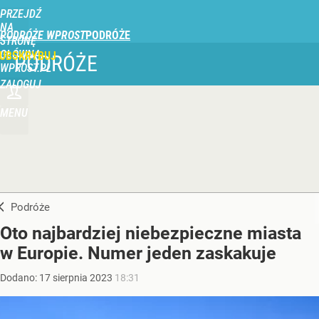
PRZEJDŹ
NA
PODRÓŻE WPROST
STRONĘ
GŁÓWNĄ
UBSKRYBUJ
PODRÓŻE
WPROST.PL
ZALOGUJ
MENU
Podróże
Oto najbardziej niebezpieczne miasta
w Europie. Numer jeden zaskakuje
Dodano:
17
sierpnia
2023
18:31