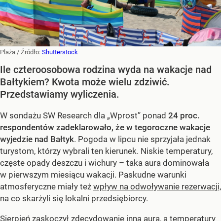
Plaża
/ Źródło:
Shutterstock
Ile czteroosobowa rodzina wyda na wakacje nad
Bałtykiem? Kwota może wielu zdziwić.
Przedstawiamy wyliczenia.
W sondażu SW Research dla „Wprost” ponad
24 proc.
respondentów zadeklarowało, że w tegoroczne wakacje
wyjedzie nad Bałtyk
. Pogoda w lipcu nie sprzyjała jednak
turystom, którzy wybrali ten kierunek. Niskie temperatury,
częste opady deszczu i wichury – taka aura dominowała
w pierwszym miesiącu wakacji. Paskudne warunki
atmosferyczne miały też
wpływ na odwoływanie rezerwacji,
na co skarżyli się lokalni przedsiębiorcy
.
Sierpień zaskoczył zdecydowanie inną aurą, a temperatury