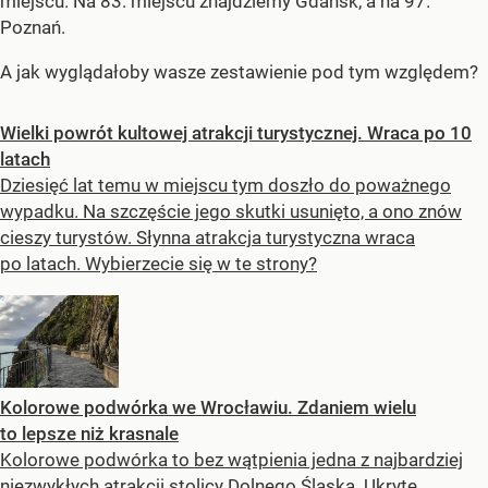
miejscu. Na 83. miejscu znajdziemy Gdańsk, a na 97.
Poznań.
A jak wyglądałoby wasze zestawienie pod tym względem?
Wielki powrót kultowej atrakcji turystycznej. Wraca po 10
latach
Dziesięć lat temu w miejscu tym doszło do poważnego
wypadku. Na szczęście jego skutki usunięto, a ono znów
cieszy turystów. Słynna atrakcja turystyczna wraca
po latach. Wybierzecie się w te strony?
Kolorowe podwórka we Wrocławiu. Zdaniem wielu
to lepsze niż krasnale
Kolorowe podwórka to bez wątpienia jedna z najbardziej
niezwykłych atrakcji stolicy Dolnego Śląska. Ukryte