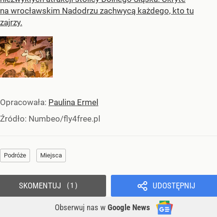
na wrocławskim Nadodrzu zachwycą każdego, kto tu
zajrzy.
Opracowała:
Paulina Ermel
Źródło:
Numbeo/fly4free.pl
Podróże
Miejsca
SKOMENTUJ
UDOSTĘPNIJ
1
Obserwuj nas
w
Google News