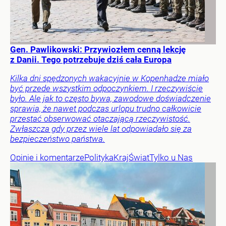
Gen. Pawlikowski: Przywiozłem cenną lekcję
z Danii. Tego potrzebuje dziś cała Europa
Kilka dni spędzonych wakacyjnie w Kopenhadze miało
być przede wszystkim odpoczynkiem. I rzeczywiście
było. Ale jak to często bywa, zawodowe doświadczenie
sprawia, że nawet podczas urlopu trudno całkowicie
przestać obserwować otaczającą rzeczywistość.
Zwłaszcza gdy przez wiele lat odpowiadało się za
bezpieczeństwo państwa.
Opinie i komentarze
Polityka
Kraj
Świat
Tylko u Nas