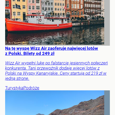
Na tę wyspę Wizz Air zaoferuje najwięcej lotów
z Polski. Bilety od 249 zł
Wizz Air wypełni lukę po falstarcie jesiennych połączeń
konkurenta. Tani przewoźnik dodaje więcej lotów z
Polski na Wyspy Kanaryjskie. Ceny startują od 219 zł w
jedną stronę.
Turystyka
Podróże