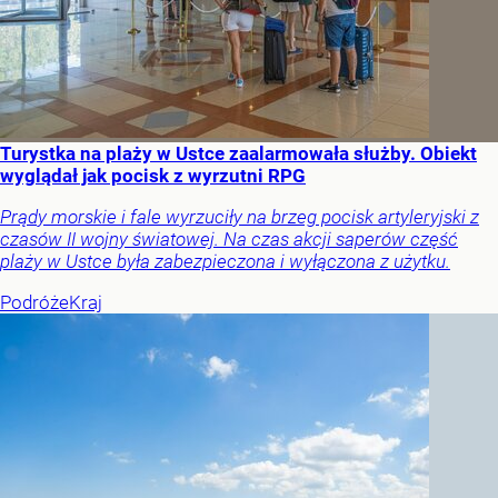
Turystka na plaży w Ustce zaalarmowała służby. Obiekt
wyglądał jak pocisk z wyrzutni RPG
Prądy morskie i fale wyrzuciły na brzeg pocisk artyleryjski z
czasów II wojny światowej. Na czas akcji saperów część
plaży w Ustce była zabezpieczona i wyłączona z użytku.
Podróże
Kraj