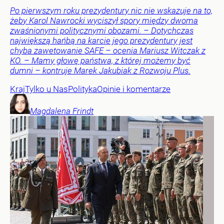
Po pierwszym roku prezydentury nic nie wskazuje na to,
żeby Karol Nawrocki wyciszył spory między dwoma
zwaśnionymi politycznymi obozami. – Dotychczas
największą hańbą na karcie jego prezydentury jest
chyba zawetowanie SAFE – ocenia Mariusz Witczak z
KO. – Mamy głowę państwa, z której możemy być
dumni – kontruje Marek Jakubiak z Rozwoju Plus.
Kraj
Tylko u Nas
Polityka
Opinie i komentarze
Magdalena
Frindt