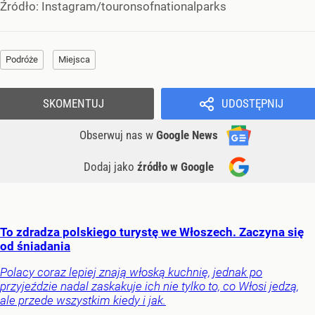
Źródło:
Instagram/touronsofnationalparks
Podróże
Miejsca
SKOMENTUJ
UDOSTĘPNIJ
Obserwuj nas
w
Google News
Dodaj jako
źródło w Google
To zdradza polskiego turystę we Włoszech. Zaczyna się
od śniadania
Polacy coraz lepiej znają włoską kuchnię, jednak po
przyjeździe nadal zaskakuje ich nie tylko to, co Włosi jedzą,
ale przede wszystkim kiedy i jak.