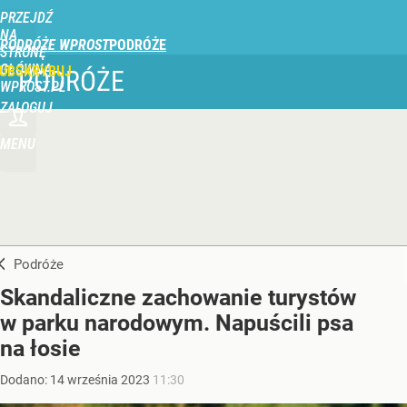
PRZEJDŹ
NA
PODRÓŻE WPROST
STRONĘ
GŁÓWNĄ
UBSKRYBUJ
PODRÓŻE
WPROST.PL
ZALOGUJ
MENU
Podróże
Skandaliczne zachowanie turystów
w parku narodowym. Napuścili psa
na łosie
Dodano:
14
września
2023
11:30