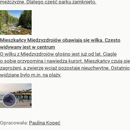
mężczyznę. Dlatego część parku zamknięto.
Mieszkańcy Międzyzdrojów obawiają się wilka. Często
widywany jest w centrum
O wilku z Międzyzdrojów głośno jest już od lat. Ciągle
o sobie przypomina i nawiedza kurort. Mieszkańcy czują się
zagrożeni, a zwierzę wciąż pozostaje nieuchwytne. Ostatnio
widziane było m.in. na plaży.
Opracowała:
Paulina Kopeć