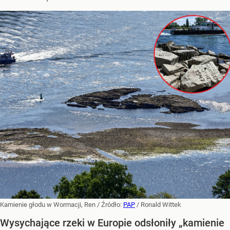
Kamienie głodu w Wormacji, Ren
/ Źródło:
PAP
/
Ronald Wittek
Wysychające rzeki w Europie odsłoniły „kamienie