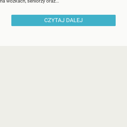
na wózkach, seniorzy oraz...
CZYTAJ DALEJ