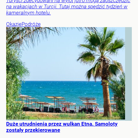
Turyści zdecydowani na wylot jutro mogą zaoszczędzić
na wakacjach w Turcji. Tutaj można spędzić tydzień w
kameralnym hotelu.
Okazje
Podróże
Duże utrudnienia przez wulkan Etna. Samoloty
zostały przekierowane