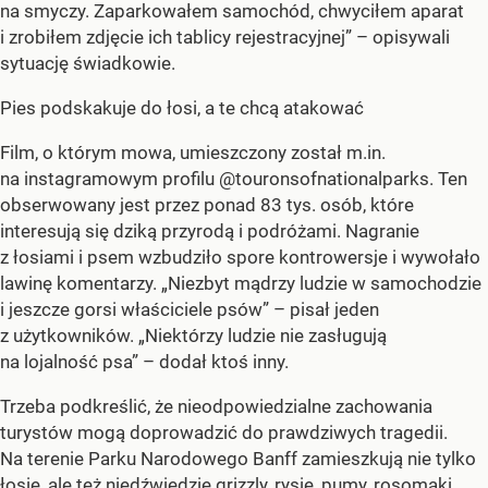
na smyczy. Zaparkowałem samochód, chwyciłem aparat
i zrobiłem zdjęcie ich tablicy rejestracyjnej” – opisywali
sytuację świadkowie.
Pies podskakuje do łosi, a te chcą atakować
Film, o którym mowa, umieszczony został m.in.
na instagramowym profilu @touronsofnationalparks. Ten
obserwowany jest przez ponad 83 tys. osób, które
interesują się dziką przyrodą i podróżami. Nagranie
z łosiami i psem wzbudziło spore kontrowersje i wywołało
lawinę komentarzy. „Niezbyt mądrzy ludzie w samochodzie
i jeszcze gorsi właściciele psów” – pisał jeden
z użytkowników. „Niektórzy ludzie nie zasługują
na lojalność psa” – dodał ktoś inny.
Trzeba podkreślić, że nieodpowiedzialne zachowania
turystów mogą doprowadzić do prawdziwych tragedii.
Na terenie Parku Narodowego Banff zamieszkują nie tylko
łosie, ale też niedźwiedzie grizzly, rysie, pumy, rosomaki