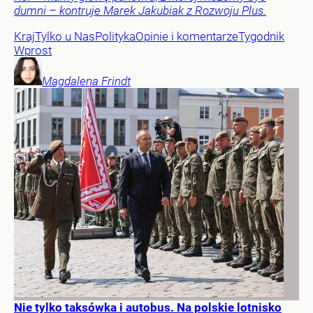
dumni – kontruje Marek Jakubiak z Rozwoju Plus.
Kraj
Tylko u Nas
Polityka
Opinie i komentarze
Tygodnik
Wprost
Magdalena
Frindt
Nie tylko taksówka i autobus. Na polskie lotnisko