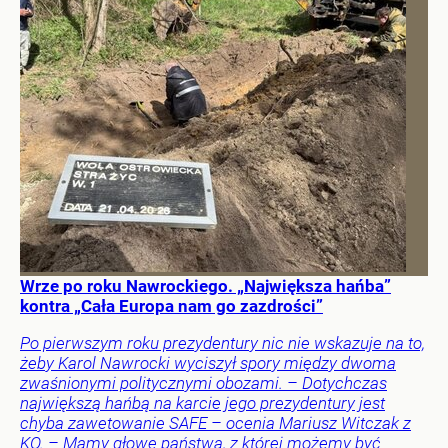
Wrze po roku Nawrockiego. „Największa hańba”
kontra „Cała Europa nam go zazdrości”
Po pierwszym roku prezydentury nic nie wskazuje na to,
żeby Karol Nawrocki wyciszył spory między dwoma
zwaśnionymi politycznymi obozami. – Dotychczas
największą hańbą na karcie jego prezydentury jest
chyba zawetowanie SAFE – ocenia Mariusz Witczak z
KO. – Mamy głowę państwa, z której możemy być