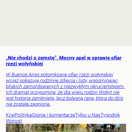
„Nie chodzi o zemstę”. Mocny apel w sprawie ofiar
rzezi wołyńskiej
W Buenos Aires potomkowie ofiar rzezi wołyńskiej
wciąż pokazują rodzinne zdjęcia i listy, wspominając
bliskich zamordowanych z niezwykłym okrucieństwem.
Ich dramat przypomina, że dla wielu rodzin Wołyń nie
jest historią zamkniętą, lecz bolesną raną, która do dziś
nie została zagojona.
Kraj
Polityka
Opinie i komentarze
Tylko u Nas
Tygodnik
Wprost