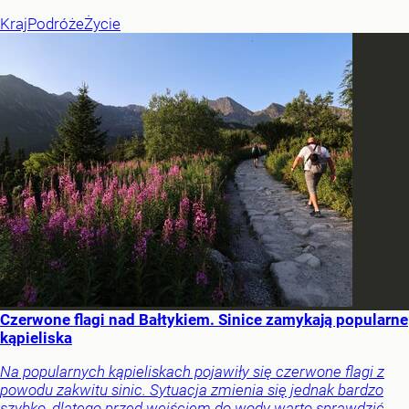
Kraj
Podróże
Życie
Czerwone flagi nad Bałtykiem. Sinice zamykają popularne
kąpieliska
Na popularnych kąpieliskach pojawiły się czerwone flagi z
powodu zakwitu sinic. Sytuacja zmienia się jednak bardzo
szybko, dlatego przed wejściem do wody warto sprawdzić