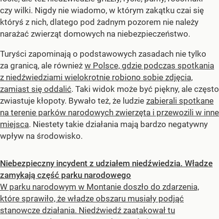
czy wilki. Nigdy nie wiadomo, w którym zakątku czai się
któryś z nich, dlatego pod żadnym pozorem nie należy
narażać zwierząt domowych na niebezpieczeństwo.
Turyści zapominają o podstawowych zasadach nie tylko
za granicą, ale również
w Polsce, gdzie podczas spotkania
z niedźwiedziami wielokrotnie robiono sobie zdjęcia,
zamiast się oddalić
. Taki widok może być piękny, ale często
zwiastuje kłopoty. Bywało też, że ludzie
zabierali spotkane
na terenie parków narodowych zwierzęta i przewozili w inne
miejsca
. Niestety takie działania mają bardzo negatywny
wpływ na środowisko.
Niebezpieczny incydent z udziałem niedźwiedzia. Władze
zamykają część parku narodowego
W parku narodowym w Montanie doszło do zdarzenia,
które sprawiło, że władze obszaru musiały podjąć
stanowcze działania. Niedźwiedź zaatakował tu