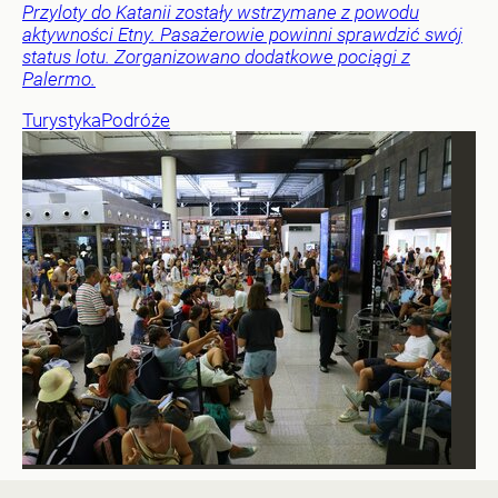
Przyloty do Katanii zostały wstrzymane z powodu
aktywności Etny. Pasażerowie powinni sprawdzić swój
status lotu. Zorganizowano dodatkowe pociągi z
Palermo.
Turystyka
Podróże