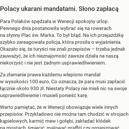
Polacy ukarani mandatami. Słono zapłacą
Para Polaków spędzała w Wenecji spokojny urlop.
Pewnego dnia postanowiła wybrać się na rowerach
na słynny Plac św. Marka. To był błąd. Na ich przejażdżkę
szybko zareagowała policja, która prosiła o wyjaśnienia.
Okazało się, że turyści nie znali przepisów – trzeba jednak
zauważyć, że ich nieznajomość zawsze działa na naszą
niekorzyść i nie jest żadnym usprawiedliwieniem.
Za złamanie prawa każdemu wlepiono mandat
w wysokości 100 euro. Co oznacza, że para musi zapłacić
łącznie około 930 zł. Niestety Polacy nie mieli nic na swoje
usprawiedliwienie i musieli ponieść karę.
Warto pamiętać, że w Wenecji obowiązuje wiele innych
przepisów. Przykładowo nie można tam chodzić w strojach
kąpielowych, karmić mew i gołębi, zakładać kłódek
na mostach, śmiecić, malować graffiti czy organizować