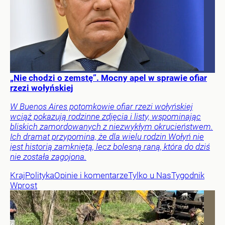
„Nie chodzi o zemstę”. Mocny apel w sprawie ofiar
rzezi wołyńskiej
W Buenos Aires potomkowie ofiar rzezi wołyńskiej
wciąż pokazują rodzinne zdjęcia i listy, wspominając
bliskich zamordowanych z niezwykłym okrucieństwem.
Ich dramat przypomina, że dla wielu rodzin Wołyń nie
jest historią zamkniętą, lecz bolesną raną, która do dziś
nie została zagojona.
Kraj
Polityka
Opinie i komentarze
Tylko u Nas
Tygodnik
Wprost