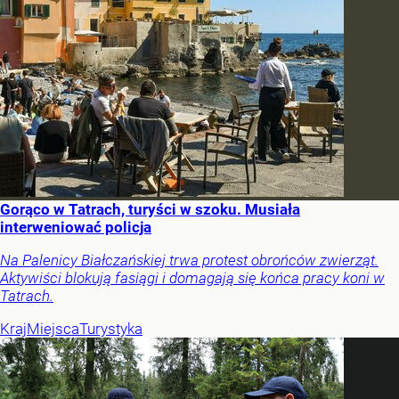
Gorąco w Tatrach, turyści w szoku. Musiała
interweniować policja
Na Palenicy Białczańskiej trwa protest obrońców zwierząt.
Aktywiści blokują fasiągi i domagają się końca pracy koni w
Tatrach.
Kraj
Miejsca
Turystyka