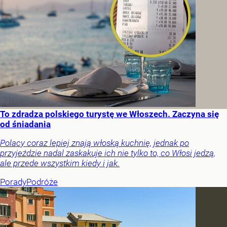
To zdradza polskiego turystę we Włoszech. Zaczyna się
od śniadania
Polacy coraz lepiej znają włoską kuchnię, jednak po
przyjeździe nadal zaskakuje ich nie tylko to, co Włosi jedzą,
ale przede wszystkim kiedy i jak.
Porady
Podróże