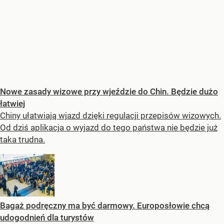
Nowe zasady wizowe przy wjeździe do Chin. Będzie dużo
łatwiej
Chiny ułatwiają wjazd dzięki regulacji przepisów wizowych.
Od dziś aplikacja o wyjazd do tego państwa nie będzie już
taka trudna.
Bagaż podręczny ma być darmowy. Europosłowie chcą
udogodnień dla turystów