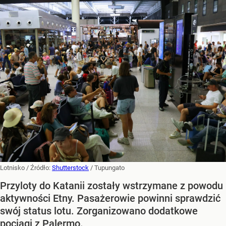
Lotnisko
/ Źródło:
Shutterstock
/
Tupungato
Przyloty do Katanii zostały wstrzymane z powodu
aktywności Etny. Pasażerowie powinni sprawdzić
swój status lotu. Zorganizowano dodatkowe
pociągi z Palermo.