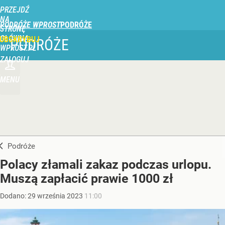
PRZEJDŹ
NA
PODRÓŻE WPROST
STRONĘ
GŁÓWNĄ
UBSKRYBUJ
PODRÓŻE
WPROST.PL
ZALOGUJ
MENU
Podróże
Polacy złamali zakaz podczas urlopu.
Muszą zapłacić prawie 1000 zł
Dodano:
29
września
2023
11:00