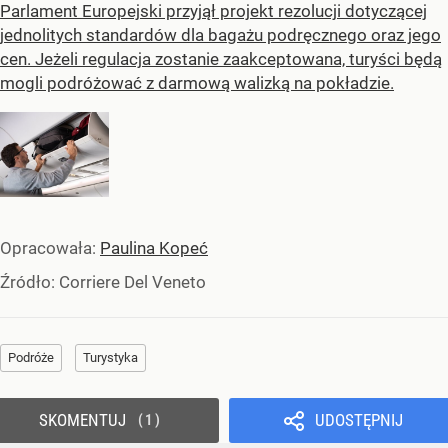
Parlament Europejski przyjął projekt rezolucji dotyczącej
jednolitych standardów dla bagażu podręcznego oraz jego
cen. Jeżeli regulacja zostanie zaakceptowana, turyści będą
mogli podróżować z darmową walizką na pokładzie.
Opracowała:
Paulina Kopeć
Źródło:
Corriere Del Veneto
Podróże
Turystyka
SKOMENTUJ
UDOSTĘPNIJ
1