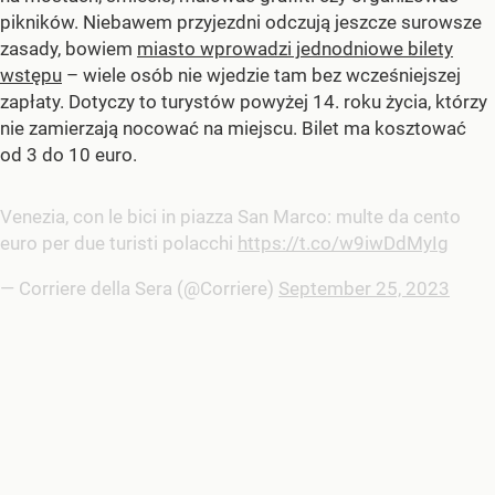
pikników. Niebawem przyjezdni odczują jeszcze surowsze
zasady, bowiem
miasto wprowadzi jednodniowe bilety
wstępu
– wiele osób nie wjedzie tam bez wcześniejszej
zapłaty. Dotyczy to turystów powyżej 14. roku życia, którzy
nie zamierzają nocować na miejscu. Bilet ma kosztować
od 3 do 10 euro.
Venezia, con le bici in piazza San Marco: multe da cento
euro per due turisti polacchi
https://t.co/w9iwDdMyIg
— Corriere della Sera (@Corriere)
September 25, 2023