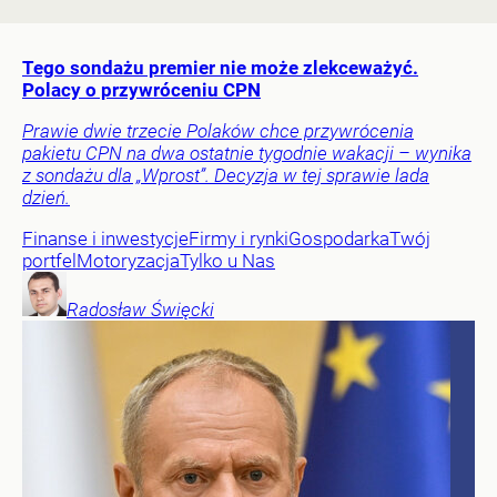
Tego sondażu premier nie może zlekceważyć.
Polacy o przywróceniu CPN
Prawie dwie trzecie Polaków chce przywrócenia
pakietu CPN na dwa ostatnie tygodnie wakacji – wynika
z sondażu dla „Wprost”. Decyzja w tej sprawie lada
dzień.
Finanse i inwestycje
Firmy i rynki
Gospodarka
Twój
portfel
Motoryzacja
Tylko u Nas
Radosław
Święcki