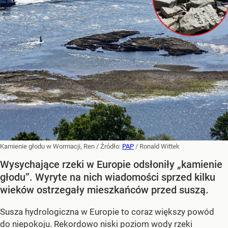
Kamienie głodu w Wormacji, Ren
/ Źródło:
PAP
/
Ronald Wittek
Wysychające rzeki w Europie odsłoniły „kamienie
głodu”. Wyryte na nich wiadomości sprzed kilku
wieków ostrzegały mieszkańców przed suszą.
Susza hydrologiczna w Europie to coraz większy powód
do niepokoju. Rekordowo niski poziom wody rzeki