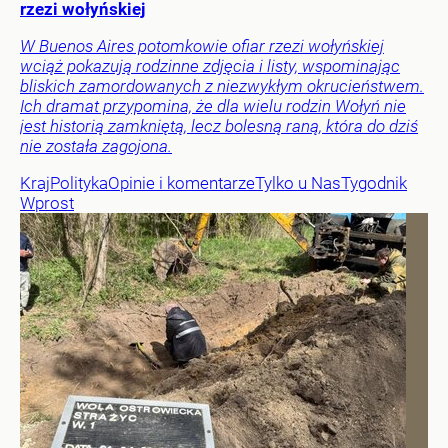
rzezi wołyńskiej
W Buenos Aires potomkowie ofiar rzezi wołyńskiej
wciąż pokazują rodzinne zdjęcia i listy, wspominając
bliskich zamordowanych z niezwykłym okrucieństwem.
Ich dramat przypomina, że dla wielu rodzin Wołyń nie
jest historią zamkniętą, lecz bolesną raną, która do dziś
nie została zagojona.
Kraj
Polityka
Opinie i komentarze
Tylko u Nas
Tygodnik
Wprost