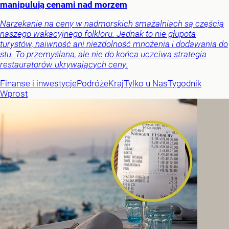
manipulują cenami nad morzem
Narzekanie na ceny w nadmorskich smażalniach są częścią
naszego wakacyjnego folkloru. Jednak to nie głupota
turystów, naiwność ani niezdolność mnożenia i dodawania do
stu. To przemyślana, ale nie do końca uczciwa strategia
restauratorów ukrywających ceny.
Finanse i inwestycje
Podróże
Kraj
Tylko u Nas
Tygodnik
Wprost