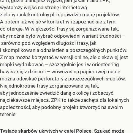
tam, gdzie planujesz wyjazd, jest jakaś trasa ZPK,
wystarczy wejść na stronę internetową
zielonypunktkontrolny.pl i sprawdzić mapę projektów.
A potem już wejść w konkretny i zapoznać się z tym,
co oferuje. W większości trasy są zorganizowane tak,
aby można było wybrać odpowiedni wariant trudności –
zarówno pod względem długości trasy, jak
i skomplikowania odnalezienia poszczególnych punktów.
Z map można korzystać w wersji online, ale ciekawiej jest
mapki wydrukować – szczególnie jeśli w orienteering
bawisz się z dziećmi – wówczas na papierowej mapie
można odciskać perforatory z poszczególnych słupków.
Niejednokrotnie trasy zorganizowane są tak,
aby jednocześnie zwiedzić daną okolicę i zobaczyć
najciekawsze miejsca. ZPK to także zachęta dla lokalnych
społeczności, aby podobny projekt stworzyć na swoim
terenie.
Tysiące skarbów ukrytych w całej Polsce. Szukać może