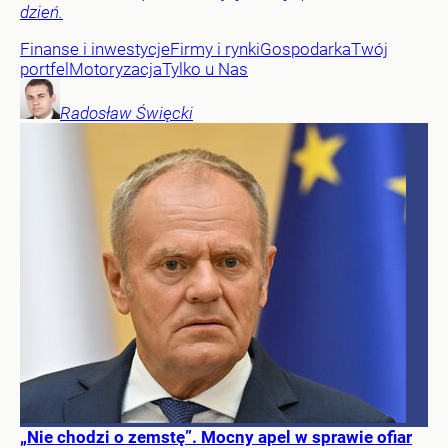
dzień.
Finanse i inwestycje
Firmy i rynki
Gospodarka
Twój
portfel
Motoryzacja
Tylko u Nas
Radosław
Święcki
„Nie chodzi o zemstę”. Mocny apel w sprawie ofiar