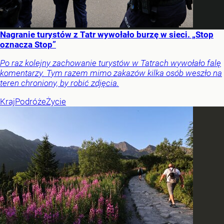
Nagranie turystów z Tatr wywołało burzę w sieci. „Stop
oznacza Stop”
Po raz kolejny zachowanie turystów w Tatrach wywołało falę
komentarzy. Tym razem mimo zakazów kilka osób weszło na
teren chroniony, by robić zdjęcia.
Kraj
Podróże
Życie