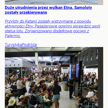
Duże utrudnienia przez wulkan Etna. Samoloty
zostały przekierowane
Przyloty do Katanii zostały wstrzymane z powodu
aktywności Etny. Pasażerowie powinni sprawdzić swój
status lotu. Zorganizowano dodatkowe pociągi z
Palermo.
Turystyka
Podróże