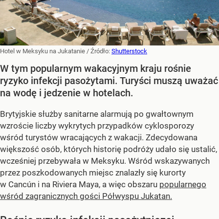
Hotel w Meksyku na Jukatanie
/ Źródło:
Shutterstock
W tym popularnym wakacyjnym kraju rośnie
ryzyko infekcji pasożytami. Turyści muszą uważać
na wodę i jedzenie w hotelach.
Brytyjskie służby sanitarne alarmują po gwałtownym
wzroście liczby wykrytych przypadków cyklosporozy
wśród turystów wracających z wakacji. Zdecydowana
większość osób, których historię podróży udało się ustalić,
wcześniej przebywała w Meksyku. Wśród wskazywanych
przez poszkodowanych miejsc znalazły się kurorty
w Cancún i na Riviera Maya, a więc obszaru
popularnego
wśród zagranicznych gości Półwyspu Jukatan.