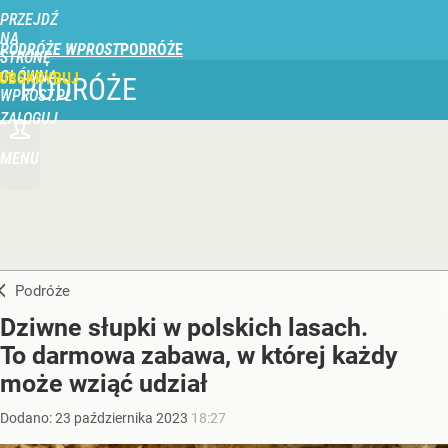
PRZEJDŹ
NA
PODRÓŻE WPROST
STRONĘ
GŁÓWNĄ
UBSKRYBUJ
PODRÓŻE
WPROST.PL
ZALOGUJ
MENU
Podróże
Dziwne słupki w polskich lasach.
To darmowa zabawa, w której każdy
może wziąć udział
Dodano:
23
października
2023
18:27