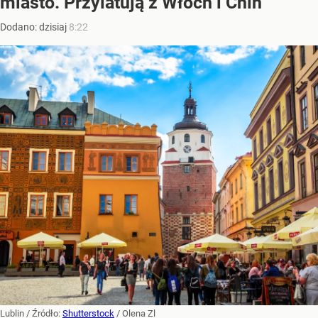
miasto. Przylatują z Włoch i Chin
Dodano:
dzisiaj
8:22
Lublin
/ Źródło:
Shutterstock
/
Olena Zl