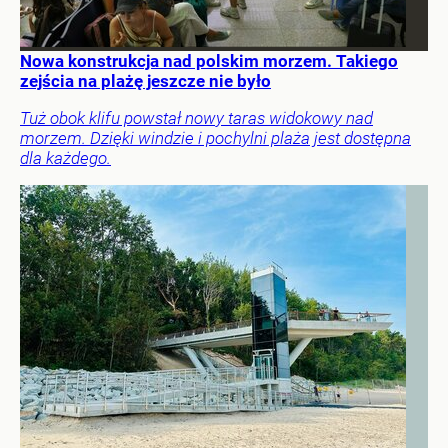
Nowa konstrukcja nad polskim morzem. Takiego
zejścia na plażę jeszcze nie było
Tuż obok klifu powstał nowy taras widokowy nad
morzem. Dzięki windzie i pochylni plaża jest dostępna
dla każdego.