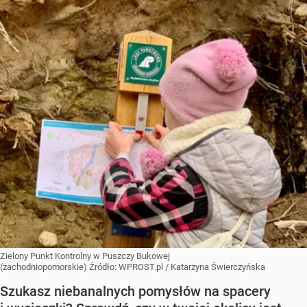
Zielony Punkt Kontrolny w Puszczy Bukowej
(zachodniopomorskie)
Źródło:
WPROST.pl
/
Katarzyna Świerczyńska
Szukasz niebanalnych pomysłów na spacery