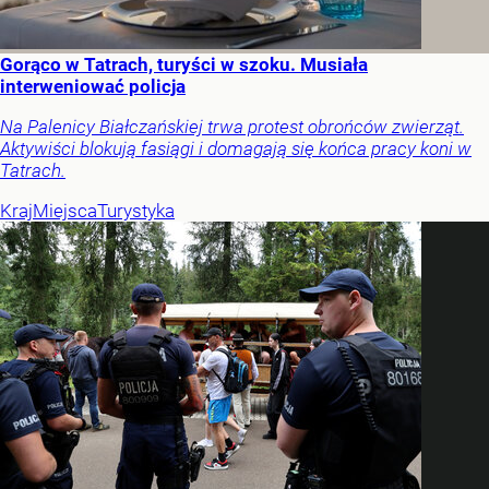
Gorąco w Tatrach, turyści w szoku. Musiała
interweniować policja
Na Palenicy Białczańskiej trwa protest obrońców zwierząt.
Aktywiści blokują fasiągi i domagają się końca pracy koni w
Tatrach.
Kraj
Miejsca
Turystyka