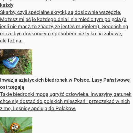
każdy
Skarby, czyli specjalne skrytki, są dosłownie wszędzie.
Możesz mijać je każdego dnia i nie mieć o tym pojęcia (a
jeśli nie masz, to znaczy, że jesteś mugolem). Geocaching
może być doskonałym sposobem nie tylko na zabawę,
ale też na...
Inwazja azjatyckich biedronek w Polsce. Lasy Państwowe
ostrzegają
Takie biedronki mogą ugryźć człowieka. Inwazyjny gatunek
chce się dostać do polskich mieszkań i przeczekać w nich
zimę. Leśnicy apelują do Polaków.