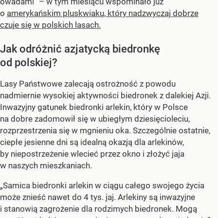
owadami” – w tym miesiącu wspominało już
o
amerykańskim pluskwiaku, który nadzwyczaj dobrze
czuje się w polskich lasach.
Jak odróżnić azjatycką biedronkę
od polskiej?
Lasy Państwowe zalecają ostrożność z powodu
nadmiernie wysokiej aktywności biedronek z dalekiej Azji.
Inwazyjny gatunek biedronki arlekin, który w Polsce
na dobre zadomowił się w ubiegłym dziesięcioleciu,
rozprzestrzenia się w mgnieniu oka. Szczególnie ostatnie,
ciepłe jesienne dni są idealną okazją dla arlekinów,
by niepostrzeżenie wlecieć przez okno i złożyć jaja
w naszych mieszkaniach.
„Samica biedronki arlekin w ciągu całego swojego życia
może znieść nawet do 4 tys. jaj. Arlekiny są inwazyjne
i stanowią zagrożenie dla rodzimych biedronek. Mogą