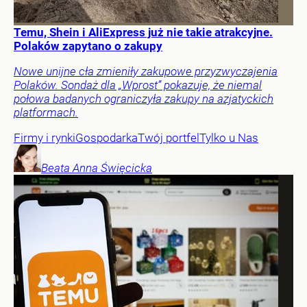
Temu, Shein i AliExpress już nie takie atrakcyjne.
Polaków zapytano o zakupy
Nowe unijne cła zmieniły zakupowe przyzwyczajenia
Polaków. Sondaż dla „Wprost” pokazuje, że niemal
połowa badanych ograniczyła zakupy na azjatyckich
platformach.
Firmy i rynki
Gospodarka
Twój portfel
Tylko u Nas
Beata Anna
Święcicka