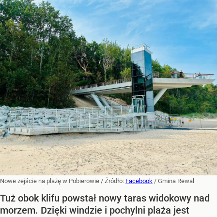
Nowe zejście na plażę w Pobierowie
/ Źródło:
Facebook
/
Gmina Rewal
Tuż obok klifu powstał nowy taras widokowy nad
morzem. Dzięki windzie i pochylni plaża jest