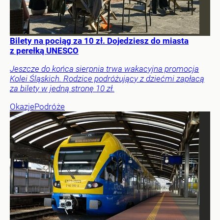
Bilety na pociąg za 10 zł. Dojedziesz do miasta
z perełką UNESCO
Jeszcze do końca sierpnia trwa wakacyjna promocja
Kolei Śląskich. Rodzice podróżujący z dziećmi zapłacą
za bilety w jedną stronę 10 zł.
Okazje
Podróże