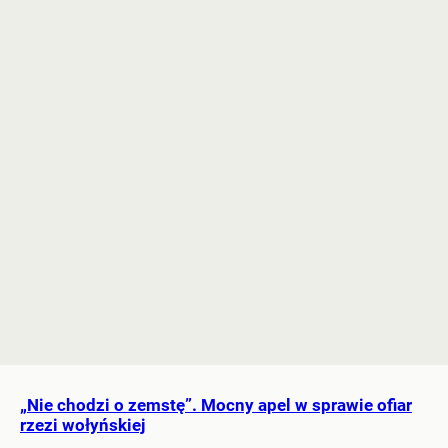
„Nie chodzi o zemstę”. Mocny apel w sprawie ofiar
rzezi wołyńskiej