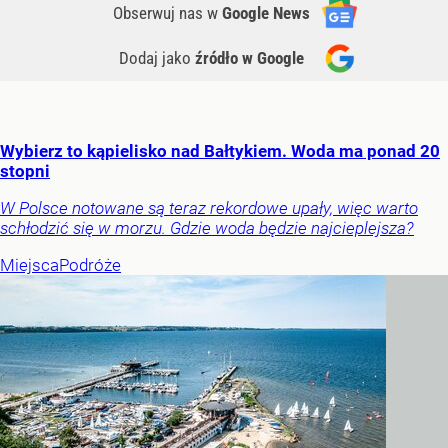
Obserwuj nas
w
Google News
Dodaj jako
źródło w Google
Wybierz to kąpielisko nad Bałtykiem. Woda ma ponad 20
stopni
W Polsce notowane są teraz rekordowe upały, więc warto
schłodzić się w morzu. Gdzie woda będzie najcieplejsza?
Miejsca
Podróże