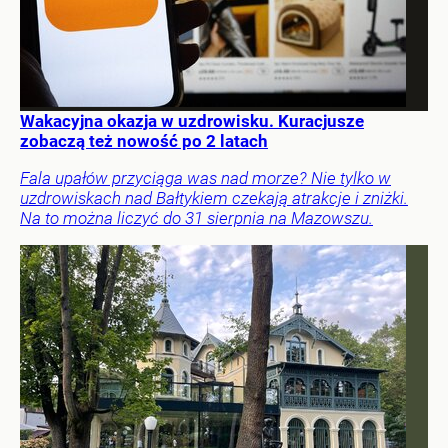
Wakacyjna okazja w uzdrowisku. Kuracjusze
zobaczą też nowość po 2 latach
Fala upałów przyciąga was nad morze? Nie tylko w
uzdrowiskach nad Bałtykiem czekają atrakcje i zniżki.
Na to można liczyć do 31 sierpnia na Mazowszu.