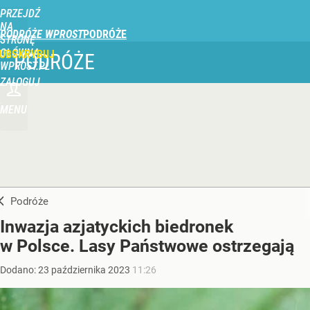
PRZEJDŹ
NA
PODRÓŻE WPROST
STRONĘ
GŁÓWNĄ
UBSKRYBUJ
PODRÓŻE
WPROST.PL
ZALOGUJ
MENU
Podróże
Inwazja azjatyckich biedronek
w Polsce. Lasy Państwowe ostrzegają
Dodano:
23
października
2023
11:26