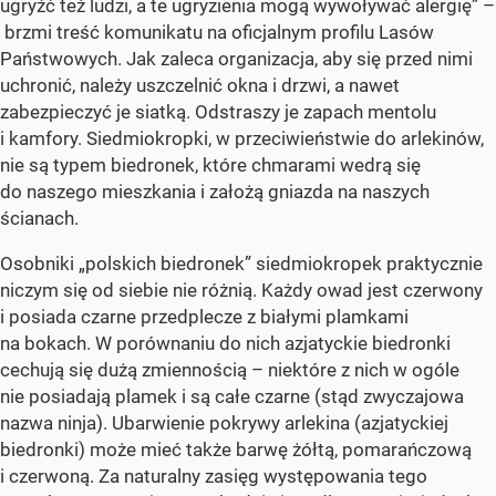
ugryźć też ludzi, a te ugryzienia mogą wywoływać alergię” –
brzmi treść komunikatu na oficjalnym profilu Lasów
Państwowych. Jak zaleca organizacja, aby się przed nimi
uchronić, należy uszczelnić okna i drzwi, a nawet
zabezpieczyć je siatką. Odstraszy je zapach mentolu
i kamfory. Siedmiokropki, w przeciwieństwie do arlekinów,
nie są typem biedronek, które chmarami wedrą się
do naszego mieszkania i założą gniazda na naszych
ścianach.
Osobniki „polskich biedronek” siedmiokropek praktycznie
niczym się od siebie nie różnią. Każdy owad jest czerwony
i posiada czarne przedplecze z białymi plamkami
na bokach. W porównaniu do nich azjatyckie biedronki
cechują się dużą zmiennością – niektóre z nich w ogóle
nie posiadają plamek i są całe czarne (stąd zwyczajowa
nazwa ninja). Ubarwienie pokrywy arlekina (azjatyckiej
biedronki) może mieć także barwę żółtą, pomarańczową
i czerwoną. Za naturalny zasięg występowania tego