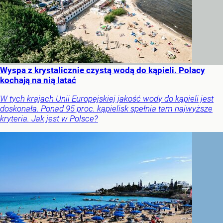
Wyspa z krystalicznie czystą wodą do kąpieli. Polacy
kochają na nią latać
W tych krajach Unii Europejskiej jakość wody do kąpieli jest
doskonała. Ponad 95 proc. kąpielisk spełnia tam najwyższe
kryteria. Jak jest w Polsce?