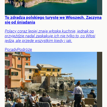
To zdradza polskiego turystę we Włoszech. Zaczyna
się od śniadania
Polacy coraz lepiej znają włoską kuchnię, jednak po
przyjeździe nadal zaskakuje ich nie tylko to, co Włosi
jedzą, ale przede wszystkim kiedy i jak.
Porady
Podróże