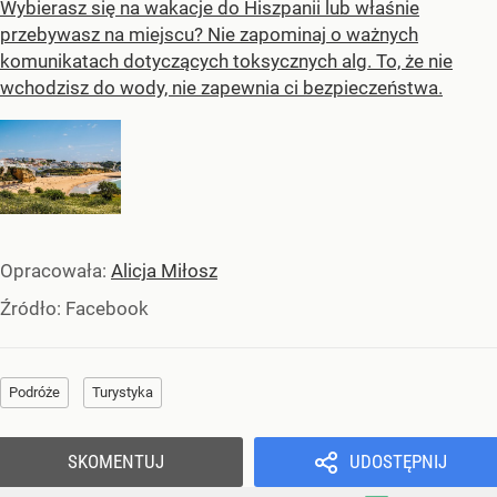
Wybierasz się na wakacje do Hiszpanii lub właśnie
przebywasz na miejscu? Nie zapominaj o ważnych
komunikatach dotyczących toksycznych alg. To, że nie
wchodzisz do wody, nie zapewnia ci bezpieczeństwa.
Opracowała:
Alicja Miłosz
Źródło:
Facebook
Podróże
Turystyka
SKOMENTUJ
UDOSTĘPNIJ