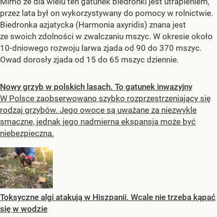
Mimo że dla wielu ten gatunek biedronki jest utrapieniem,
przez lata był on wykorzystywany do pomocy w rolnictwie.
Biedronka azjatycka (Harmonia axyridis) znana jest
ze swoich zdolności w zwalczaniu mszyc. W okresie około
10-dniowego rozwoju larwa zjada od 90 do 370 mszyc.
Owad dorosły zjada od 15 do 65 mszyc dziennie.
Nowy grzyb w polskich lasach. To gatunek inwazyjny
W Polsce zaobserwowano szybko rozprzestrzeniający się
rodzaj grzybów. Jego owoce są uważane za niezwykle
smaczne, jednak jego nadmierna ekspansja może być
niebezpieczna.
Toksyczne algi atakują w Hiszpanii. Wcale nie trzeba kąpać
się w wodzie