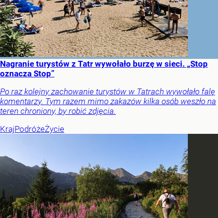
Nagranie turystów z Tatr wywołało burzę w sieci. „Stop
oznacza Stop”
Po raz kolejny zachowanie turystów w Tatrach wywołało falę
komentarzy. Tym razem mimo zakazów kilka osób weszło na
teren chroniony, by robić zdjęcia.
Kraj
Podróże
Życie