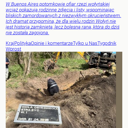
W Buenos Aires potomkowie ofiar rzezi wołyńskiej
wciąż pokazują rodzinne zdjęcia i listy, wspominając
bliskich zamordowanych z niezwykłym okrucieństwem.
Ich dramat przypomina, że dla wielu rodzin Wołyń nie
jest historią zamkniętą, lecz bolesną raną, która do dziś
nie została zagojona.
Kraj
Polityka
Opinie i komentarze
Tylko u Nas
Tygodnik
Wprost