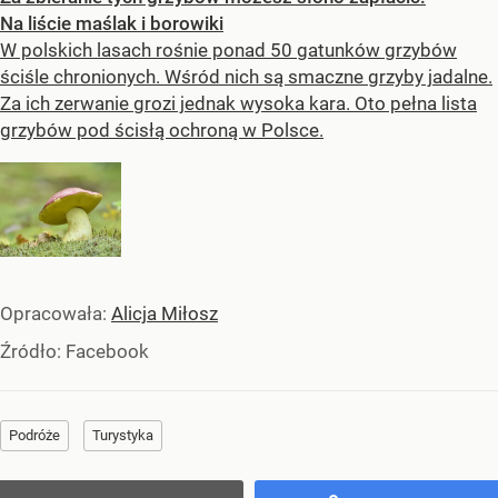
Na liście maślak i borowiki
W polskich lasach rośnie ponad 50 gatunków grzybów
ściśle chronionych. Wśród nich są smaczne grzyby jadalne.
Za ich zerwanie grozi jednak wysoka kara. Oto pełna lista
grzybów pod ścisłą ochroną w Polsce.
Opracowała:
Alicja Miłosz
Źródło:
Facebook
Podróże
Turystyka