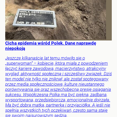
Cicha epidemia wśród Polek. Dane naprawdę
niepokoją
Jeszcze kilkanaście lat temu mówiło się o
„superwoman” – kobiecie, która miała z powodzeniem
łączyć karierę zawodową, macierzyństwo, atrakcyjny
wygląd, aktywność społeczną i szczęśliwy związek. Dziś
ten model nie tylko nie zniknął, ale został spotęgowany
przez media społecznościowe, kulturę nieustannego
porównywania się oraz wszechobecną presję osiągania
sukcesu. Współczesna Polka ma być piękna, zadbana,
wysportowana, przedsiębiorcza, emocjonalnie dojrzała.
Ma być dobrą matką, partnerką i przyjaciółką. A jeśli nie
spełnia wszystkich tych oczekiwań, często sama staje
się swoim najsurowszym sędzią.