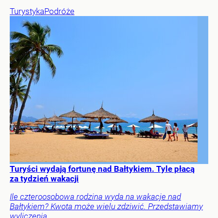
Turystyka
Podróże
Turyści wydają fortunę nad Bałtykiem. Tyle płacą
za tydzień wakacji
Ile czteroosobowa rodzina wyda na wakacje nad
Bałtykiem? Kwota może wielu zdziwić. Przedstawiamy
wyliczenia.