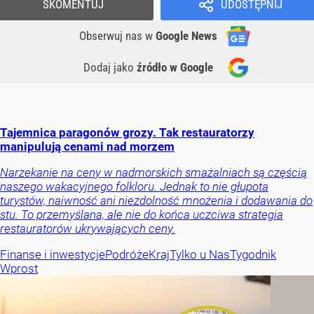
SKOMENTUJ
UDOSTĘPNIJ
Obserwuj nas
w
Google News
Dodaj jako
źródło w Google
Tajemnica paragonów grozy. Tak restauratorzy
manipulują cenami nad morzem
Narzekanie na ceny w nadmorskich smażalniach są częścią
naszego wakacyjnego folkloru. Jednak to nie głupota
turystów, naiwność ani niezdolność mnożenia i dodawania do
stu. To przemyślana, ale nie do końca uczciwa strategia
restauratorów ukrywających ceny.
Finanse i inwestycje
Podróże
Kraj
Tylko u Nas
Tygodnik
Wprost