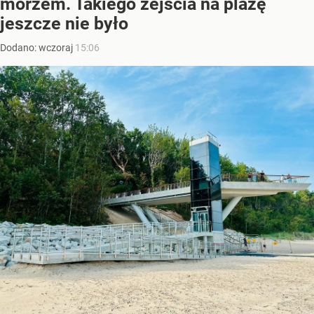
morzem. Takiego zejścia na plażę
jeszcze nie było
Dodano:
wczoraj
15:06