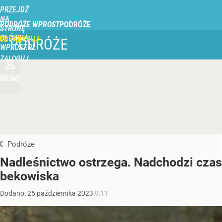
PRZEJDŹ
NA
PODRÓŻE WPROST
STRONĘ
GŁÓWNĄ
UBSKRYBUJ
PODRÓŻE
WPROST.PL
ZALOGUJ
MENU
Podróże
Nadleśnictwo ostrzega. Nadchodzi czas
bekowiska
Dodano:
25
października
2023
9:11