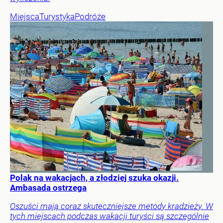
Miejsca
Turystyka
Podróże
Polak na wakacjach, a złodziej szuka okazji.
Ambasada ostrzega
Oszuści mają coraz skuteczniejsze metody kradzieży. W
tych miejscach podczas wakacji turyści są szczególnie