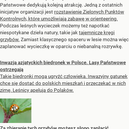
Państwowe dedykują kolejną atrakcję. Jedną z ostatnich
inicjatyw organizacji jest
rozstawienie Zielonych Punktów
Kontrolnych, które umożliwiają zabawę w orienteering.
Podczas leśnych wycieczek możemy też napotkać
niespotykane dzieła natury, takie jak
tajemnicze kręgi
grzybów.
Zamiast klasycznego spaceru w lesie można więc
zaplanować wycieczkę w oparciu o niebanalną rozrywkę.
Inwazja azjatyckich biedronek w Polsce. Lasy Państwowe
ostrzegają
Takie biedronki mogą ugryźć człowieka. Inwazyjny gatunek
chce się dostać do polskich mieszkań i przeczekać w nich
zimę. Leśnicy apelują do Polaków.
Za zbieranie tych grzybów możesz słono zapłacić.