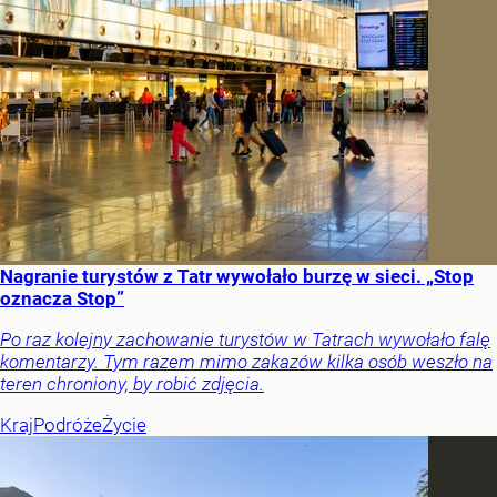
Nagranie turystów z Tatr wywołało burzę w sieci. „Stop
oznacza Stop”
Po raz kolejny zachowanie turystów w Tatrach wywołało falę
komentarzy. Tym razem mimo zakazów kilka osób weszło na
teren chroniony, by robić zdjęcia.
Kraj
Podróże
Życie