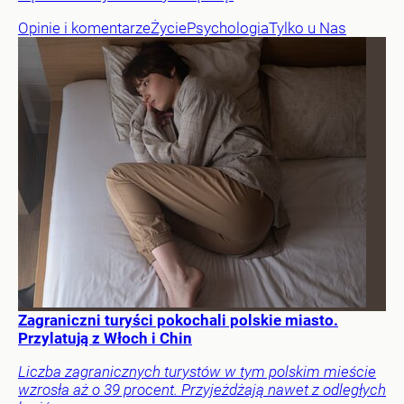
Opinie i komentarze
Życie
Psychologia
Tylko u Nas
Zagraniczni turyści pokochali polskie miasto.
Przylatują z Włoch i Chin
Liczba zagranicznych turystów w tym polskim mieście
wzrosła aż o 39 procent. Przyjeżdżają nawet z odległych