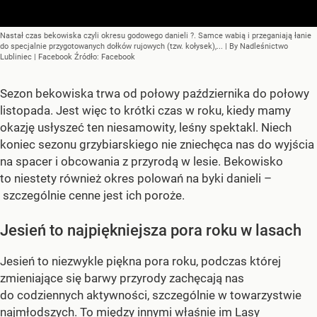
Nastał czas bekowiska czyli okresu godowego danieli ?. Samce wabią i przeganiają łanie
do specjalnie przygotowanych dołków rujowych (tzw. kołysek),... | By Nadleśnictwo
Lubliniec | Facebook
Źródło:
Facebook
Sezon bekowiska trwa od połowy października do połowy
listopada. Jest więc to krótki czas w roku, kiedy mamy
okazję usłyszeć ten niesamowity, leśny spektakl. Niech
koniec sezonu grzybiarskiego nie zniechęca nas do wyjścia
na spacer i obcowania z przyrodą w lesie. Bekowisko
to niestety również okres polowań na byki danieli –
szczególnie cenne jest ich poroże.
Jesień to najpiękniejsza pora roku w lasach
Jesień to niezwykle piękna pora roku, podczas której
zmieniające się barwy przyrody zachęcają nas
do codziennych aktywności, szczególnie w towarzystwie
najmłodszych. To między innymi właśnie im Lasy