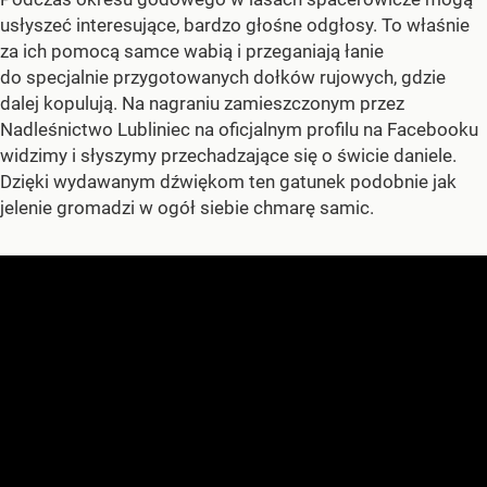
usłyszeć interesujące, bardzo głośne odgłosy. To właśnie
za ich pomocą samce wabią i przeganiają łanie
do specjalnie przygotowanych dołków rujowych, gdzie
dalej kopulują. Na nagraniu zamieszczonym przez
Nadleśnictwo Lubliniec na oficjalnym profilu na Facebooku
widzimy i słyszymy przechadzające się o świcie daniele.
Dzięki wydawanym dźwiękom ten gatunek podobnie jak
jelenie gromadzi w ogół siebie chmarę samic.