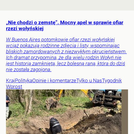
„Nie chodzi o zemstę”. Mocny apel w sprawie ofiar
rzezi wołyńskiej
W Buenos Aires potomkowie ofiar rzezi wołyńskiej
wciąż pokazują rodzinne zdjęcia i listy, wspominając
bliskich zamordowanych z niezwykłym okrucieństwem.
Ich dramat przypomina, że dla wielu rodzin Wołyń nie
jest historią zamkniętą, lecz bolesną raną, która do dziś
nie została zagojona.
Kraj
Polityka
Opinie i komentarze
Tylko u Nas
Tygodnik
Wprost