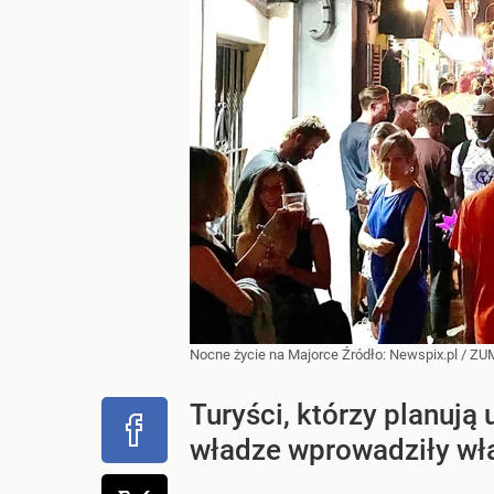
Nocne życie na Majorce
Źródło:
Newspix.pl
/
ZU
Turyści, którzy planują
władze wprowadziły wła