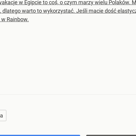
wakacje w Egipcie to coś, o czym marzy wielu Polaków. Ma
, dlatego warto to wykorzystać. Jeśli macie dość elastyc
 w Rainbow.
ka