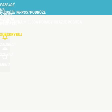
PRZEJDŹ
Udostępnij
0
Skomentuj
NA
PODRÓŻE WPROST
STRONĘ
GŁÓWNĄ
TURYSTYKA
MIEJSCA
PORADY
OKAZJE
POGODA
WPROST.PL
SUBSKRYBUJ
ZALOGUJ
SZUKAJ
MENU