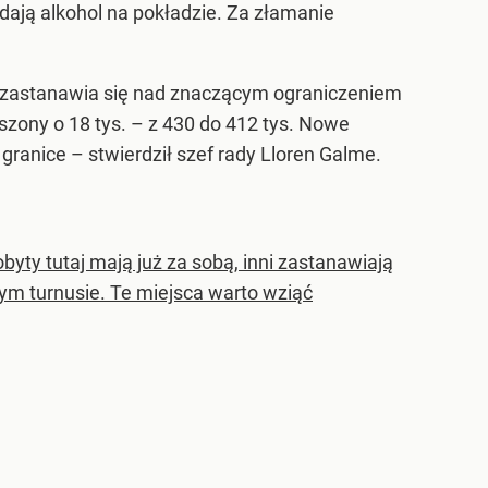
edają alkohol na pokładzie. Za złamanie
x, zastanawia się nad znaczącym ograniczeniem
ony o 18 tys. – z 430 do 412 tys. Nowe
granice – stwierdził szef rady Lloren Galme.
ty tutaj mają już za sobą, inni zastanawiają
jnym turnusie. Te miejsca warto wziąć