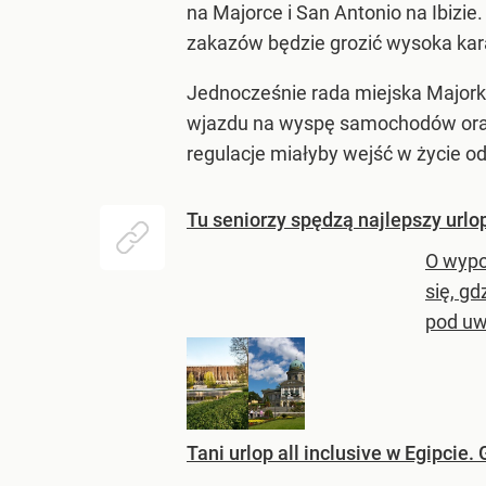
na Majorce i San Antonio na Ibizie
zakazów będzie grozić wysoka kar
Jednocześnie rada miejska Majorki
wjazdu na wyspę samochodów oraz 
regulacje miałyby wejść w życie o
Tu seniorzy spędzą najlepszy url
O wypo
się, gd
pod uw
Tani urlop all inclusive w Egipcie.