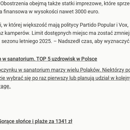
. Obostrzenia obejmą także statki imprezowe, które sprz
a finansowa w wysokości nawet 3000 euro.
, w której większość mają politycy Partido Popular i Vo
kamperów. Limit dostępnych miejsc ma zostać zmniejsz
d sezonu letniego 2025. – Nadszedł czas, aby wyznaczyć 
op w sanatorium. TOP 5 uzdrowisk w Polsce
czynku w sanatorium marzy wielu Polaków. Niektórzy poby
zie wybrać się po raz pierwszy lub planują udział w kole
agę.
 Gorące słońce i plaże za 1341 zł