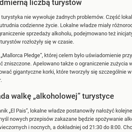
dmierną liczbą turystów
 turystyka nie wywołuje żadnych problemów. Część lokal
 utrudnia codzienne życie. Lokalne władze miały różnor
graniczenie sprzedaży alkoholu, podejmowano też inicj
turystów rozłożyły się w czasie.
Mallorca Pledge”, której celem było uświadomienie przy
ać zniszczone. Apelowano także o ograniczenie zużycia 
dować gigantyczne korki, które tworzyły się szczególnie w
.
ada walkę „alkoholowej” turystyce
ik „El Pais”, lokalne władze postanowiły nałożyć kolejn
W myśl nowych przepisów zakazane będzie spożywanie alk
czornych i nocnych, a dokładniej od 21:30 do 8:00. Chod