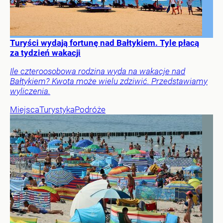
Turyści wydają fortunę nad Bałtykiem. Tyle płacą
za tydzień wakacji
Ile czteroosobowa rodzina wyda na wakacje nad
Bałtykiem? Kwota może wielu zdziwić. Przedstawiamy
wyliczenia.
Miejsca
Turystyka
Podróże