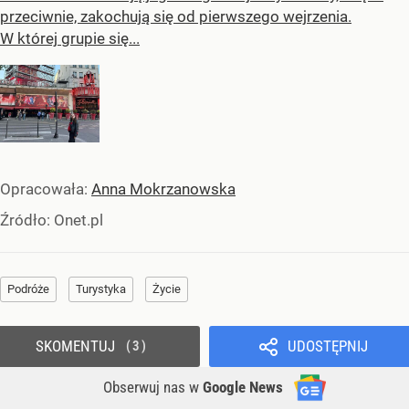
przeciwnie, zakochują się od pierwszego wejrzenia.
W której grupie się...
Opracowała:
Anna Mokrzanowska
Źródło:
Onet.pl
Podróże
Turystyka
Życie
SKOMENTUJ
UDOSTĘPNIJ
3
Obserwuj nas
w
Google News