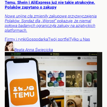
Temu, Shein i AliExpress już nie takie atrakcyjne.
Polaków zapytano o zakupy
Nowe unijne cła zmieniły zakupowe przyzwyczajenia
Polaków. Sondaż dla „Wprost” pokazuje, że niemal
połowa badanych ograniczyła zakupy na azjatyckich
platformach.
Firmy i rynki
Gospodarka
Twój portfel
Tylko u Nas
Beata Anna
Święcicka