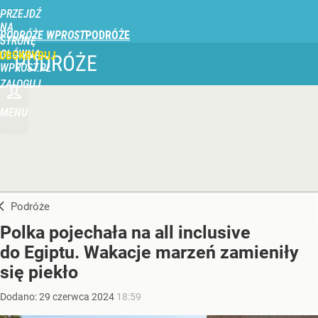
PRZEJDŹ
NA
PODRÓŻE WPROST
STRONĘ
GŁÓWNĄ
UBSKRYBUJ
PODRÓŻE
WPROST.PL
ZALOGUJ
MENU
Podróże
Polka pojechała na all inclusive
do Egiptu. Wakacje marzeń zamieniły
się piekło
Dodano:
29
czerwca
2024
18:59