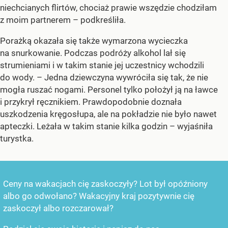
niechcianych flirtów, chociaż prawie wszędzie chodziłam
z moim partnerem – podkreśliła.
Porażką okazała się także wymarzona wycieczka
na snurkowanie. Podczas podróży alkohol lał się
strumieniami i w takim stanie jej uczestnicy wchodzili
do wody. – Jedna dziewczyna wywróciła się tak, że nie
mogła ruszać nogami. Personel tylko położył ją na ławce
i przykrył ręcznikiem. Prawdopodobnie doznała
uszkodzenia kręgosłupa, ale na pokładzie nie było nawet
apteczki. Leżała w takim stanie kilka godzin – wyjaśniła
turystka.
Ceny na wakacjach cię zaskoczyły? Lot był opóźniony
albo go odwołano? Wakacyjny kraj pozytywnie cię
zaskoczył albo rozczarował?