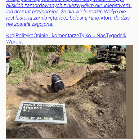
bliskich zamordowanych z niezwykłym okrucieństwem.
Ich dramat przypomina, że dla wielu rodzin Wołyń nie
jest historią zamkniętą, lecz bolesną raną, która do dziś
nie została zagojona.
Kraj
Polityka
Opinie i komentarze
Tylko u Nas
Tygodnik
Wprost