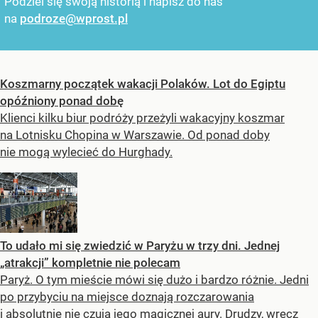
Podziel się swoją historią i napisz do nas
na
podroze@wprost.pl
Koszmarny początek wakacji Polaków. Lot do Egiptu
opóźniony ponad dobę
Klienci kilku biur podróży przeżyli wakacyjny koszmar
na Lotnisku Chopina w Warszawie. Od ponad doby
nie mogą wylecieć do Hurghady.
To udało mi się zwiedzić w Paryżu w trzy dni. Jednej
„atrakcji” kompletnie nie polecam
Paryż. O tym mieście mówi się dużo i bardzo różnie. Jedni
po przybyciu na miejsce doznają rozczarowania
i absolutnie nie czują jego magicznej aury. Drudzy, wręcz