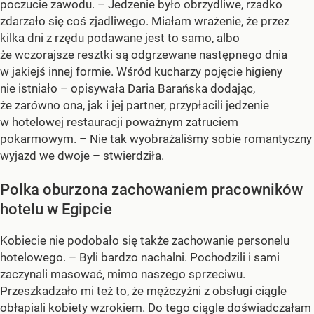
poczucie zawodu. – Jedzenie było obrzydliwe, rzadko
zdarzało się coś zjadliwego. Miałam wrażenie, że przez
kilka dni z rzędu podawane jest to samo, albo
że wczorajsze resztki są odgrzewane następnego dnia
w jakiejś innej formie. Wśród kucharzy pojęcie higieny
nie istniało – opisywała Daria Barańska dodając,
że zarówno ona, jak i jej partner, przypłacili jedzenie
w hotelowej restauracji poważnym zatruciem
pokarmowym. – Nie tak wyobrażaliśmy sobie romantyczny
wyjazd we dwoje – stwierdziła.
Polka oburzona zachowaniem pracowników
hotelu w Egipcie
Kobiecie nie podobało się także zachowanie personelu
hotelowego. – Byli bardzo nachalni. Pochodzili i sami
zaczynali masować, mimo naszego sprzeciwu.
Przeszkadzało mi też to, że mężczyźni z obsługi ciągle
obłapiali kobiety wzrokiem. Do tego ciągle doświadczałam