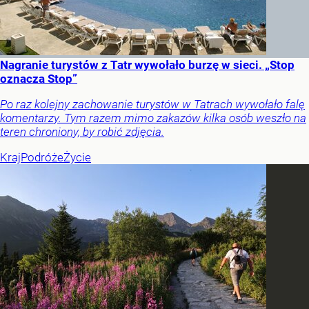
Nagranie turystów z Tatr wywołało burzę w sieci. „Stop
oznacza Stop”
Po raz kolejny zachowanie turystów w Tatrach wywołało falę
komentarzy. Tym razem mimo zakazów kilka osób weszło na
teren chroniony, by robić zdjęcia.
Kraj
Podróże
Życie