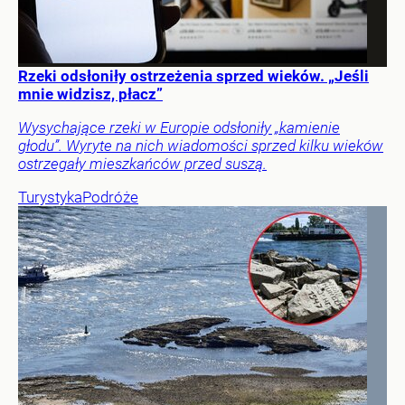
Rzeki odsłoniły ostrzeżenia sprzed wieków. „Jeśli
mnie widzisz, płacz”
Wysychające rzeki w Europie odsłoniły „kamienie
głodu”. Wyryte na nich wiadomości sprzed kilku wieków
ostrzegały mieszkańców przed suszą.
Turystyka
Podróże