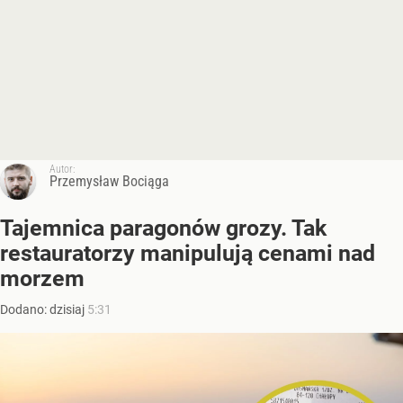
Autor:
Przemysław Bociąga
Tajemnica paragonów grozy. Tak
restauratorzy manipulują cenami nad
morzem
Dodano:
dzisiaj
5:31