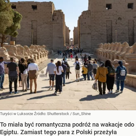
Turyści w Luksorze
Źródło:
Shutterstock
/
Sun_Shine
To miała być romantyczna podróż na wakacje odo
Egiptu. Zamiast tego para z Polski przeżyła