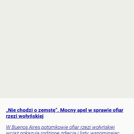
„Nie chodzi o zemstę”. Mocny apel w sprawie ofiar
rzezi wołyńskiej
W Buenos Aires potomkowie ofiar rzezi wołyńskiej
wciąż pokazują rodzinne zdjęcia i listy, wspominając