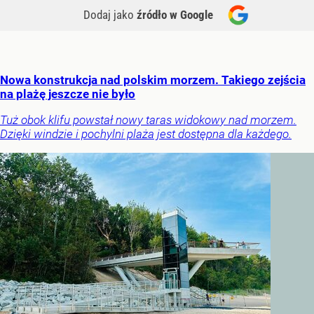
Dodaj jako
źródło w Google
Nowa konstrukcja nad polskim morzem. Takiego zejścia
na plażę jeszcze nie było
Tuż obok klifu powstał nowy taras widokowy nad morzem.
Dzięki windzie i pochylni plaża jest dostępna dla każdego.