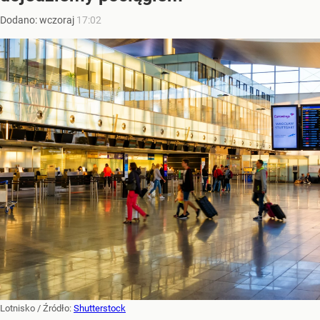
Dodano:
wczoraj
17:02
Lotnisko
/ Źródło:
Shutterstock