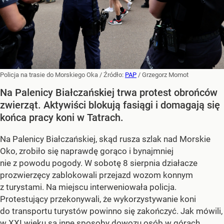
Policja na trasie do Morskiego Oka
/ Źródło:
PAP
/
Grzegorz Momot
Na Palenicy Białczańskiej trwa protest obrońców
zwierząt. Aktywiści blokują fasiągi i domagają się
końca pracy koni w Tatrach.
Na Palenicy Białczańskiej, skąd rusza szlak nad Morskie
Oko, zrobiło się naprawdę gorąco i bynajmniej
nie z powodu pogody. W sobotę 8 sierpnia działacze
prozwierzęcy zablokowali przejazd wozom konnym
z turystami. Na miejscu interweniowała policja.
Protestujący przekonywali, że wykorzystywanie koni
do transportu turystów powinno się zakończyć. Jak mówili,
w XXI wieku są inne sposoby dowozu osób w górach,