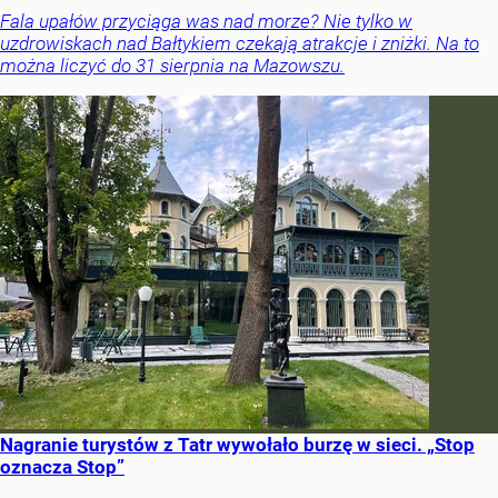
Fala upałów przyciąga was nad morze? Nie tylko w
uzdrowiskach nad Bałtykiem czekają atrakcje i zniżki. Na to
można liczyć do 31 sierpnia na Mazowszu.
Nagranie turystów z Tatr wywołało burzę w sieci. „Stop
oznacza Stop”