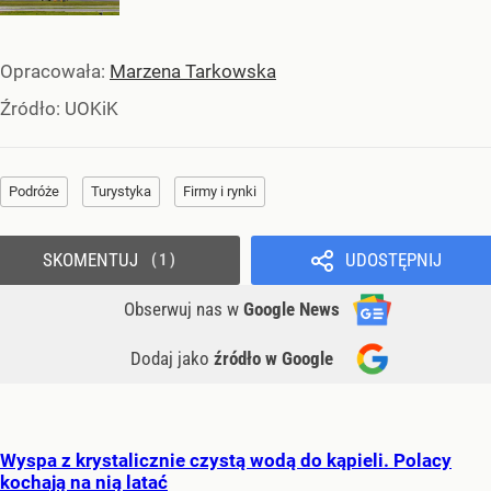
Opracowała:
Marzena Tarkowska
Źródło:
UOKiK
Podróże
Turystyka
Firmy i rynki
SKOMENTUJ
UDOSTĘPNIJ
1
Obserwuj nas
w
Google News
Dodaj jako
źródło w Google
Wyspa z krystalicznie czystą wodą do kąpieli. Polacy
kochają na nią latać