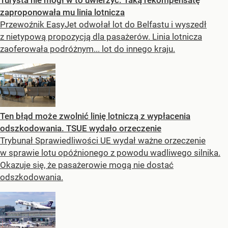
zaproponowała mu linia lotnicza
Przewoźnik EasyJet odwołał lot do Belfastu i wyszedł
z nietypową propozycją dla pasażerów. Linia lotnicza
zaoferowała podróżnym... lot do innego kraju.
Ten błąd może zwolnić linię lotniczą z wypłacenia
odszkodowania. TSUE wydało orzeczenie
Trybunał Sprawiedliwości UE wydał ważne orzeczenie
w sprawie lotu opóźnionego z powodu wadliwego silnika.
Okazuje się, że pasażerowie mogą nie dostać
odszkodowania.