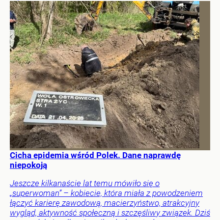
Cicha epidemia wśród Polek. Dane naprawdę
niepokoją
Jeszcze kilkanaście lat temu mówiło się o
„superwoman” – kobiecie, która miała z powodzeniem
łączyć karierę zawodową, macierzyństwo, atrakcyjny
wygląd, aktywność społeczną i szczęśliwy związek. Dziś