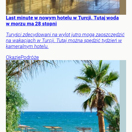
Last minute w nowym hotelu w Turcji. Tutaj woda
w morzu ma 28 stopni
Turyści zdecydowani na wylot jutro mogą zaoszczędzić
na wakacjach w Turcji. Tutaj można spędzić tydzień w
kameralnym hotelu.
Okazje
Podróże