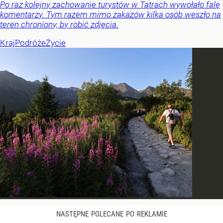
Po raz kolejny zachowanie turystów w Tatrach wywołało falę
komentarzy. Tym razem mimo zakazów kilka osób weszło na
teren chroniony, by robić zdjęcia.
Kraj
Podróże
Życie