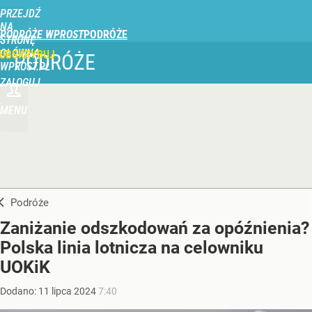
PRZEJDŹ
NA
PODRÓŻE WPROST
STRONĘ
GŁÓWNĄ
UBSKRYBUJ
PODRÓŻE
WPROST.PL
ZALOGUJ
MENU
Podróże
Zaniżanie odszkodowań za opóźnienia?
Polska linia lotnicza na celowniku
UOKiK
Dodano:
11
lipca
2024
7:40