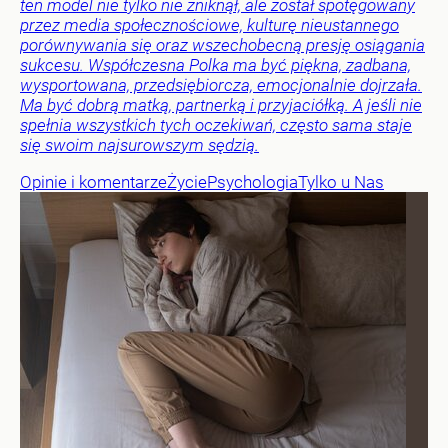
ten model nie tylko nie zniknął, ale został spotęgowany
przez media społecznościowe, kulturę nieustannego
porównywania się oraz wszechobecną presję osiągania
sukcesu. Współczesna Polka ma być piękna, zadbana,
wysportowana, przedsiębiorcza, emocjonalnie dojrzała.
Ma być dobrą matką, partnerką i przyjaciółką. A jeśli nie
spełnia wszystkich tych oczekiwań, często sama staje
się swoim najsurowszym sędzią.
Opinie i komentarze
Życie
Psychologia
Tylko u Nas