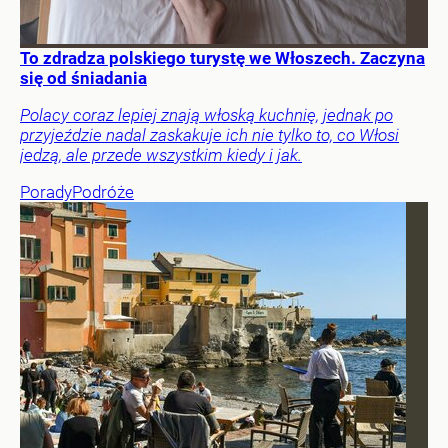
To zdradza polskiego turystę we Włoszech. Zaczyna
się od śniadania
Polacy coraz lepiej znają włoską kuchnię, jednak po
przyjeździe nadal zaskakuje ich nie tylko to, co Włosi
jedzą, ale przede wszystkim kiedy i jak.
Porady
Podróże