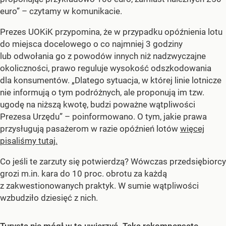
euro” – czytamy w komunikacie.
Prezes UOKiK przypomina, że w przypadku opóźnienia lotu
do miejsca docelowego o co najmniej 3 godziny
lub odwołania go z powodów innych niż nadzwyczajne
okoliczności, prawo reguluje wysokość odszkodowania
dla konsumentów. „Dlatego sytuacja, w której linie lotnicze
nie informują o tym podróżnych, ale proponują im tzw.
ugodę na niższą kwotę, budzi poważne wątpliwości
Prezesa Urzędu” – poinformowano. O tym, jakie prawa
przysługują pasażerom w razie opóźnień lotów
więcej
pisaliśmy tutaj.
Co jeśli te zarzuty się potwierdzą? Wówczas przedsiębiorcy
grozi m.in. kara do 10 proc. obrotu za każdą
z zakwestionowanych praktyk. W sumie wątpliwości
wzbudziło dziesięć z nich.
Turysta nie mógł w to uwierzyć. Taką rekompensatę