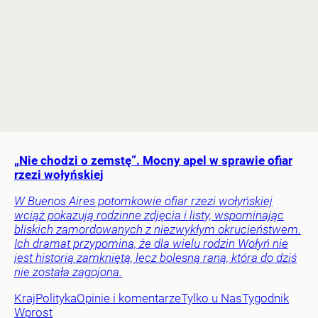
„Nie chodzi o zemstę”. Mocny apel w sprawie ofiar
rzezi wołyńskiej
W Buenos Aires potomkowie ofiar rzezi wołyńskiej
wciąż pokazują rodzinne zdjęcia i listy, wspominając
bliskich zamordowanych z niezwykłym okrucieństwem.
Ich dramat przypomina, że dla wielu rodzin Wołyń nie
jest historią zamkniętą, lecz bolesną raną, która do dziś
nie została zagojona.
Kraj
Polityka
Opinie i komentarze
Tylko u Nas
Tygodnik
Wprost