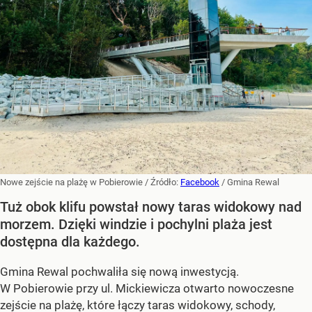
Nowe zejście na plażę w Pobierowie
/ Źródło:
Facebook
/
Gmina Rewal
Tuż obok klifu powstał nowy taras widokowy nad
morzem. Dzięki windzie i pochylni plaża jest
dostępna dla każdego.
Gmina Rewal pochwaliła się nową inwestycją.
W Pobierowie przy ul. Mickiewicza otwarto nowoczesne
zejście na plażę, które łączy taras widokowy, schody,