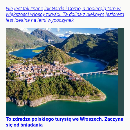
Nie jest tak znane jak Garda i Como, a docierają tam w
większości włoscy turyści. Ta dolina z pięknym jeziorem
jest idealna na letni wypoczynek.
To zdradza polskiego turystę we Włoszech. Zaczyna
się od śniadania