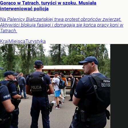
Gorąco w Tatrach, turyści w szoku. Musiała
interweniować policja
Na Palenicy Białczańskiej trwa protest obrońców zwierząt.
Aktywiści blokują fasiągi i domagają się końca pracy koni w
Tatrach.
Kraj
Miejsca
Turystyka