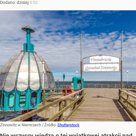
Dodano:
dzisiaj
9:02
Zinnowitz w Niemczech
/ Źródło:
Shutterstock
Nie wszyscy wiedzą o tej wyjątkowej atrakcji nad