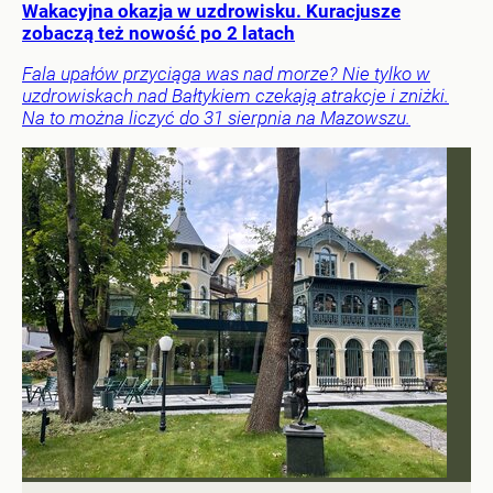
Wakacyjna okazja w uzdrowisku. Kuracjusze
zobaczą też nowość po 2 latach
Fala upałów przyciąga was nad morze? Nie tylko w
uzdrowiskach nad Bałtykiem czekają atrakcje i zniżki.
Na to można liczyć do 31 sierpnia na Mazowszu.