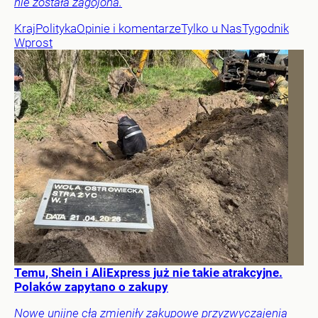
nie została zagojona.
Kraj
Polityka
Opinie i komentarze
Tylko u Nas
Tygodnik
Wprost
Temu, Shein i AliExpress już nie takie atrakcyjne.
Polaków zapytano o zakupy
Nowe unijne cła zmieniły zakupowe przyzwyczajenia