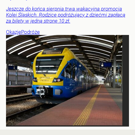
Jeszcze do końca sierpnia trwa wakacyjna promocja
Kolei Śląskich. Rodzice podróżujący z dziećmi zapłacą
za bilety w jedną stronę 10 zł.
Okazje
Podróże