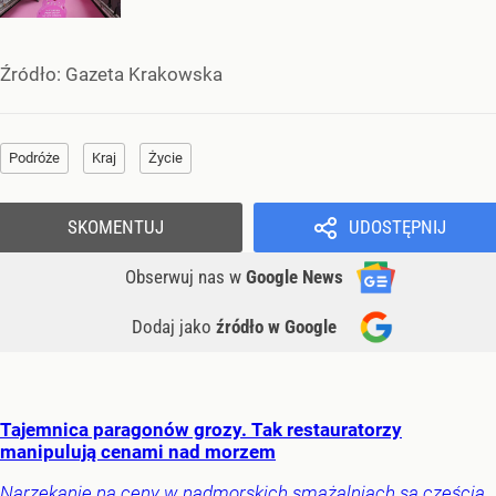
Źródło:
Gazeta Krakowska
Podróże
Kraj
Życie
SKOMENTUJ
UDOSTĘPNIJ
Obserwuj nas
w
Google News
Dodaj jako
źródło w Google
Tajemnica paragonów grozy. Tak restauratorzy
manipulują cenami nad morzem
Narzekanie na ceny w nadmorskich smażalniach są częścią