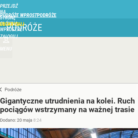
PRZEJDŹ
NA
PODRÓŻE WPROST
STRONĘ
GŁÓWNĄ
UBSKRYBUJ
PODRÓŻE
WPROST.PL
ZALOGUJ
MENU
Podróże
Gigantyczne utrudnienia na kolei. Ruch
pociągów wstrzymany na ważnej trasie
Dodano:
20
maja
8:24