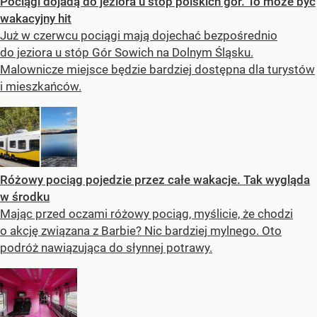
Pociągi dojadą do jeziora u stóp polskich gór. To może być
wakacyjny hit
Już w czerwcu pociągi mają dojechać bezpośrednio
do jeziora u stóp Gór Sowich na Dolnym Śląsku.
Malownicze miejsce będzie bardziej dostępna dla turystów
i mieszkańców.
Różowy pociąg pojedzie przez całe wakacje. Tak wygląda
w środku
Mając przed oczami różowy pociąg, myślicie, że chodzi
o akcję związana z Barbie? Nic bardziej mylnego. Oto
podróż nawiązująca do słynnej potrawy.