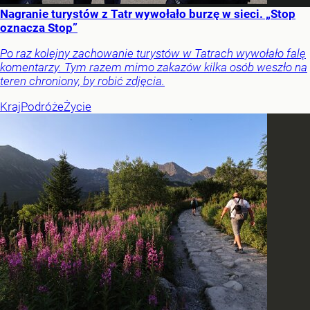
Nagranie turystów z Tatr wywołało burzę w sieci. „Stop
oznacza Stop”
Po raz kolejny zachowanie turystów w Tatrach wywołało falę
komentarzy. Tym razem mimo zakazów kilka osób weszło na
teren chroniony, by robić zdjęcia.
Kraj
Podróże
Życie