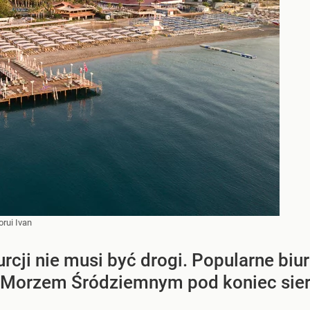
rui Ivan
cji nie musi być drogi. Popularne biu
 Morzem Śródziemnym pod koniec sier