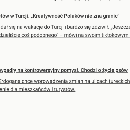
tów w Turcji. „Kreatywność Polaków nie zna granic”
dał się na wakacje do Turcji i bardzo się zdziwił. „Jeszc
widzieliście coś podobnego” – mówi na swoim tiktokowym
wpadły na kontrowersyjny pomysł. Chodzi o życie psów
 Erdogana chce wprowadzenia zmian na ulicach tureckich
enie dla mieszkańców i turystów.