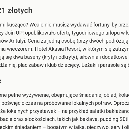
21 złotych
 brzmi kusząco? Wcale nie musisz wydawać fortuny, by p
 Join UP! opublikowało ofertę tygodniowego urlopu w ku
ków Antalyi.
Cena za jedną osobę (przy dwóch podróżując
eśnia wieczorem. Hotel Akasia Resort, w którym się zatr
ują się dwa baseny (kryty i odkryty), siłownia i dodatkow
dżalnię, plac zabaw i klub dziecięcy. Leżaki i parasole s
e
e pełne wyżywienie, obejmujące śniadanie, obiad, kolac
to poświęcić czas na próbowanie lokalnych potraw. Opróc
e lokalnych przystawek – na przykład sałatki bakłażanow
rbacie oraz słodkościach, takich jak baklava, pudding Sütla
eckim śniadaniem – bogatym w jajka, pieczywo, sery i ol