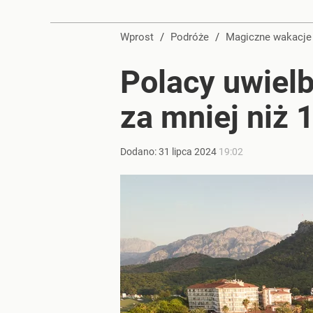
Farmacja: wzrost pod presją. co czeka branżę do 
Wprost
/
Podróże
/
Magiczne wakacje
dodaj
Polacy uwielb
Wybierz to kąpielisko nad Bałtykiem. Woda ma pon
za mniej niż 
dodaj
Dodano:
31
lipca
2024
19:02
Gen. Pawlikowski: Przywiozłem cenną lekcję z Dani
2