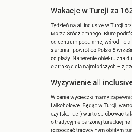
Wakacje w Turcji za 16
Tydzień na all inclusive w Turcji
Morza Śródziemnego. Biuro podróży
od centrum
popularnej wśród Pola
sierpnia i powrót do Polski 6 wrz
od plaży. Na terenie obiektu znajd
o atrakcje dla najmłodszych – zjeż
Wyżywienie all inclusiv
W cenie wycieczki mamy zapewnion
i alkoholowe. Będąc w Turcji, war
czy Iskender) warto spróbować takż
o tradycyjnie parzonej tureckiej he
rozpocząć tradycyjnym obfitym tur