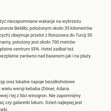
rzeżyć niezapomniane wakacje na wybrzeżu
rorcie Beldibi, położonym około 35 kilometrów
ych) obejmuje przelot z Rzeszowa do Turcji 30
zymamy, położony jest około 700 metrów
e płatne centrum SPA. Hotel zadbał też
ą bezpłatne zarówno nad basenem jak i na plaży.
ję oraz lokalne napoje bezalkoholowe
z wielu wersji kebaba (Döner, Adana
ej i tej z liści winogron. Nie zapomnijmy
ç czy galaretki lokum. Dzień najlepiej jest
iwki.