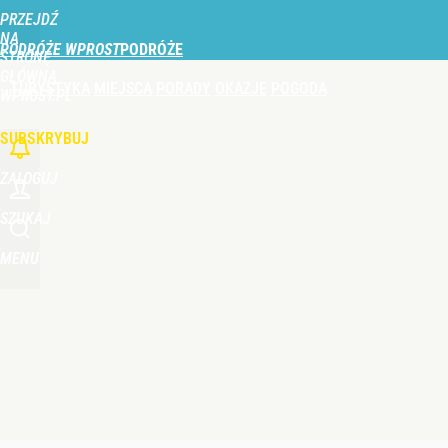
PRZEJDŹ
Udostępnij
1
Skomentuj
NA
PODRÓŻE WPROST
STRONĘ
GŁÓWNĄ
TURYSTYKA
MIEJSCA
PORADY
OKAZJE
POGODA
Nie tylko Dunaj. Wysychająca rzeka odsłoniła wra
WPROST.PL
SUBSKRYBUJ
dodaj
ZALOGUJ
Vistula x LOT: Elegancja w podróży. Premiera wspó
SZUKAJ
MENU
dodaj
Prawdziwa wartość różnorodności
dodaj