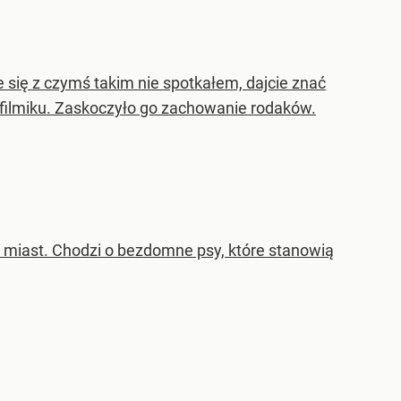
ze się z czymś takim nie spotkałem, dajcie znać
 filmiku. Zaskoczyło go zachowanie rodaków.
 miast. Chodzi o bezdomne psy, które stanowią