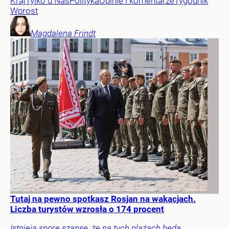
Kraj
Tylko u Nas
Polityka
Opinie i komentarze
Tygodnik
Wprost
Magdalena
Frindt
Tutaj na pewno spotkasz Rosjan na wakacjach.
Liczba turystów wzrosła o 174 procent
Istnieją spore szanse, że na tych plażach będą