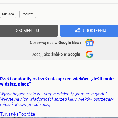
Miejsca
Podróże
SKOMENTUJ
UDOSTĘPNIJ
Obserwuj nas
w
Google News
Dodaj jako
źródło w Google
Rzeki odsłoniły ostrzeżenia sprzed wieków. „Jeśli mnie
widzisz, płacz”
Wysychające rzeki w Europie odsłoniły „kamienie głodu”.
Wyryte na nich wiadomości sprzed kilku wieków ostrzegały
mieszkańców przed suszą.
Turystyka
Podróże