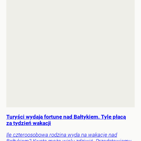
Turyści wydają fortunę nad Bałtykiem. Tyle płacą
za tydzień wakacji
Ile czteroosobowa rodzina wyda na wakacje nad
Bałtykiem? Kwota może wielu zdziwić. Przedstawiamy