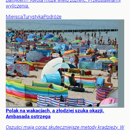
wyliczenia.
Miejsca
Turystyka
Podróże
Polak na wakacjach, a złodziej szuka okazji.
Ambasada ostrzega
Oszuści mają coraz skuteczniejsze metody kradzieży. W