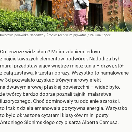
Kolorowe podwórka Nadodrza
/ Źródło:
Archiwum prywatne
/
Paulina Kopeć
Co jeszcze widziałam? Moim zdaniem jednym
z najciekawszych elementów podwórek Nadodrza był
mural przedstawiający wnętrze mieszkania – drzwi, stół
z całą zastawą, krzesła i obrazy. Wszystko to namalowane
w 3d pozwalało uzyskać trójwymiarowy efekt
na dwuwymiarowej płaskiej powierzchni – widać było,
że twórcy bardzo dobrze poznali tajniki malarstwa
iluzorycznego. Choć dominowały tu odcienie szarości,
to i tak z dzieła emanowała pozytywna energia. Wszystko
to było okraszone cytatami klasyków m.in. poety
Antoniego Słonimskiego czy pisarza Alberta Camusa.