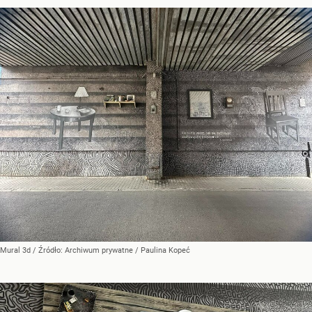
Mural 3d
/ Źródło:
Archiwum prywatne
/
Paulina Kopeć