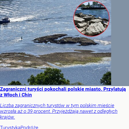
Zagraniczni turyści pokochali polskie miasto. Przylatują
z Włoch i Chin
Liczba zagranicznych turystów w tym polskim mieście
wzrosła aż o 39 procent. Przyjeżdżają nawet z odległych
krajów.
Turystyka
Podróże