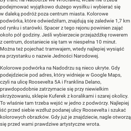
podejmować wyjątkowo dużego wysiłku i wybierać się
w daleką podróż poza centrum miasta. Kolorowe
podwórka, które odwiedziłam, znajdują się zaledwie 1,7 km
od rynku i starówki. Spacer z tego rejonu powinien zająć
około pół godziny. Jeśli wybierzecie przejażdżkę rowerem
z centrum, dostaniecie się tam w niespełna 10 minut.
Można też pojechać tramwajem, wtedy najlepiej wysiąść
na przystanku o nazwie Jedności Narodowej.
Kolorowe podwórka na Nadodrzu są nieco ukryte. Gdy
podejdziecie pod adres, który widnieje w Google Maps,
czyli na ulicę Roosevelta 5A i Franklina Delano,
prawdopodobnie zatrzymacie się przy niewielkim
skrzyżowaniu, sklepie Kuferek z koralikami i szarej okolicy.
To właśnie tam trzeba wejść w jedno z podwórzy. Najlepiej
iść przed siebie wzdłuż podanej ulicy Roosevelta i szukać
kolorowych obrazków. Gdy już je znajdziecie, nagle otworzą
się przed wami prawdziwe artystyczne wrota.