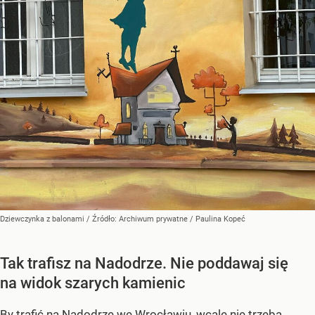
Dziewczynka z balonami
/ Źródło:
Archiwum prywatne
/
Paulina Kopeć
Tak trafisz na Nadodrze. Nie poddawaj się
na widok szarych kamienic
By trafić na Nadodrze we Wrocławiu, wcale nie trzeba