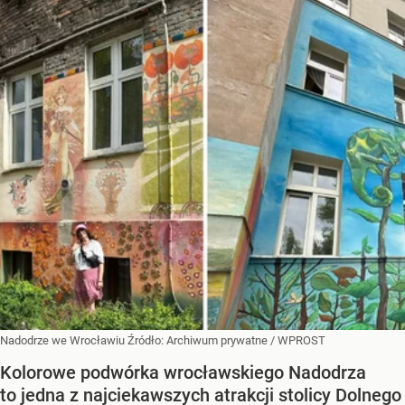
Nadodrze we Wrocławiu
Źródło:
Archiwum prywatne
/
WPROST
Kolorowe podwórka wrocławskiego Nadodrza
to jedna z najciekawszych atrakcji stolicy Dolnego