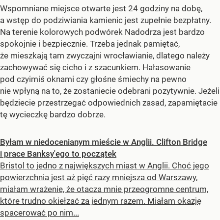
Wspomniane miejsce otwarte jest 24 godziny na dobę,
a wstęp do podziwiania kamienic jest zupełnie bezpłatny.
Na terenie kolorowych podwórek Nadodrza jest bardzo
spokojnie i bezpiecznie. Trzeba jednak pamiętać,
że mieszkają tam zwyczajni wrocławianie, dlatego należy
zachowywać się cicho i z szacunkiem. Hałasowanie
pod czyimiś oknami czy głośne śmiechy na pewno
nie wpłyną na to, że zostaniecie odebrani pozytywnie. Jeżeli
będziecie przestrzegać odpowiednich zasad, zapamiętacie
tę wycieczkę bardzo dobrze.
Byłam w niedocenianym mieście w Anglii. Clifton Bridge
i prace Banksy'ego to początek
Bristol to jedno z największych miast w Anglii. Choć jego
powierzchnia jest aż pięć razy mniejsza od Warszawy,
miałam wrażenie, że otacza mnie przeogromne centrum,
które trudno okiełzać za jednym razem. Miałam okazję
spacerować po nim...