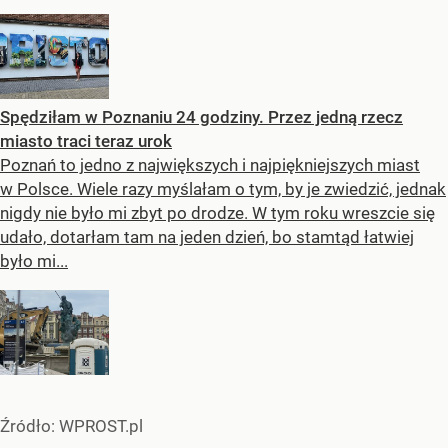
Spędziłam w Poznaniu 24 godziny. Przez jedną rzecz
miasto traci teraz urok
Poznań to jedno z największych i najpiękniejszych miast
w Polsce. Wiele razy myślałam o tym, by je zwiedzić, jednak
nigdy nie było mi zbyt po drodze. W tym roku wreszcie się
udało, dotarłam tam na jeden dzień, bo stamtąd łatwiej
było mi...
Źródło:
WPROST.pl