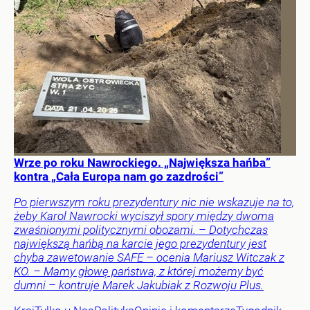
Wrze po roku Nawrockiego. „Największa hańba”
kontra „Cała Europa nam go zazdrości”
Po pierwszym roku prezydentury nic nie wskazuje na to,
żeby Karol Nawrocki wyciszył spory między dwoma
zwaśnionymi politycznymi obozami. – Dotychczas
największą hańbą na karcie jego prezydentury jest
chyba zawetowanie SAFE – ocenia Mariusz Witczak z
KO. – Mamy głowę państwa, z której możemy być
dumni – kontruje Marek Jakubiak z Rozwoju Plus.