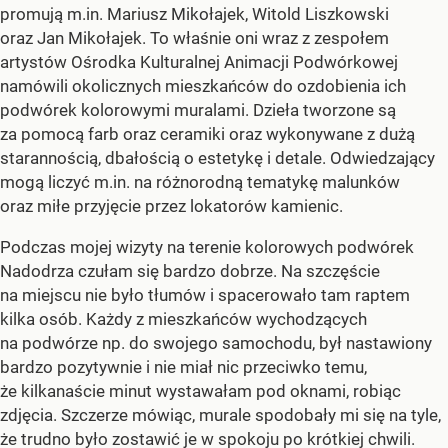
promują m.in. Mariusz Mikołajek, Witold Liszkowski
oraz Jan Mikołajek. To właśnie oni wraz z zespołem
artystów Ośrodka Kulturalnej Animacji Podwórkowej
namówili okolicznych mieszkańców do ozdobienia ich
podwórek kolorowymi muralami. Dzieła tworzone są
za pomocą farb oraz ceramiki oraz wykonywane z dużą
starannością, dbałością o estetykę i detale. Odwiedzający
mogą liczyć m.in. na różnorodną tematykę malunków
oraz miłe przyjęcie przez lokatorów kamienic.
Podczas mojej wizyty na terenie kolorowych podwórek
Nadodrza czułam się bardzo dobrze. Na szczęście
na miejscu nie było tłumów i spacerowało tam raptem
kilka osób. Każdy z mieszkańców wychodzących
na podwórze np. do swojego samochodu, był nastawiony
bardzo pozytywnie i nie miał nic przeciwko temu,
że kilkanaście minut wystawałam pod oknami, robiąc
zdjęcia. Szczerze mówiąc, murale spodobały mi się na tyle,
że trudno było zostawić je w spokoju po krótkiej chwili.