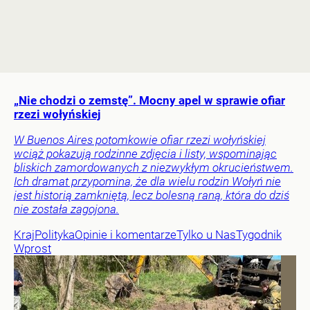
„Nie chodzi o zemstę”. Mocny apel w sprawie ofiar
rzezi wołyńskiej
W Buenos Aires potomkowie ofiar rzezi wołyńskiej
wciąż pokazują rodzinne zdjęcia i listy, wspominając
bliskich zamordowanych z niezwykłym okrucieństwem.
Ich dramat przypomina, że dla wielu rodzin Wołyń nie
jest historią zamkniętą, lecz bolesną raną, która do dziś
nie została zagojona.
Kraj
Polityka
Opinie i komentarze
Tylko u Nas
Tygodnik
Wprost