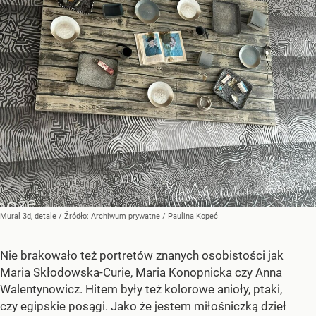
Mural 3d, detale
/ Źródło:
Archiwum prywatne
/
Paulina Kopeć
Nie brakowało też portretów znanych osobistości jak
Maria Skłodowska-Curie, Maria Konopnicka czy Anna
Walentynowicz. Hitem były też kolorowe anioły, ptaki,
czy egipskie posągi. Jako że jestem miłośniczką dzieł