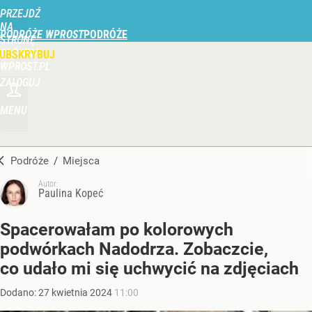
PRZEJDŹ
NA
PODRÓŻE WPROST
STRONĘ
GŁÓWNĄ
UBSKRYBUJ
WPROST.PL
ZALOGUJ
MENU
Podróże
/
Miejsca
Autor:
Paulina Kopeć
Spacerowałam po kolorowych
podwórkach Nadodrza. Zobaczcie,
co udało mi się uchwycić na zdjęciach
Dodano:
27
kwietnia
2024
11:00