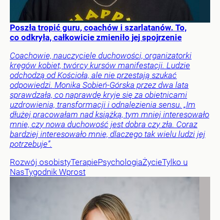
Poszła tropić guru, coachów i szarlatanów. To,
co odkryła, całkowicie zmieniło jej spojrzenie
Coachowie, nauczyciele duchowości, organizatorki
kręgów kobiet, twórcy kursów manifestacji. Ludzie
odchodzą od Kościoła, ale nie przestają szukać
odpowiedzi. Monika Sobień-Górska przez dwa lata
sprawdzała, co naprawdę kryje się za obietnicami
uzdrowienia, transformacji i odnalezienia sensu. „Im
dłużej pracowałam nad książką, tym mniej interesowało
mnie, czy nowa duchowość jest dobra czy zła. Coraz
bardziej interesowało mnie, dlaczego tak wielu ludzi jej
potrzebuje”.
Rozwój osobisty
Terapie
Psychologia
Życie
Tylko u
Nas
Tygodnik Wprost