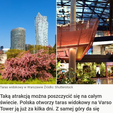
Taras widokowy w Warszawie
Źródło:
Shutterstock
Taką atrakcją można poszczycić się na całym
świecie. Polska otworzy taras widokowy na Varso
Tower ją już za kilka dni. Z samej góry da się