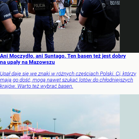
Ani Moczydło, ani Suntago. Ten basen też jest dobry
na upały na Mazowszu
Upał daje się we znaki w różnych częściach Polski. Ci, którzy
mają go dość, mogą nawet szukać lotów do chłodniejszych
krajów. Warto też wybrać basen.