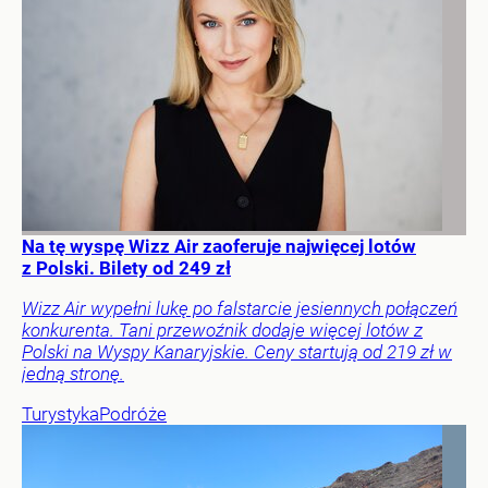
Na tę wyspę Wizz Air zaoferuje najwięcej lotów
z Polski. Bilety od 249 zł
Wizz Air wypełni lukę po falstarcie jesiennych połączeń
konkurenta. Tani przewoźnik dodaje więcej lotów z
Polski na Wyspy Kanaryjskie. Ceny startują od 219 zł w
jedną stronę.
Turystyka
Podróże