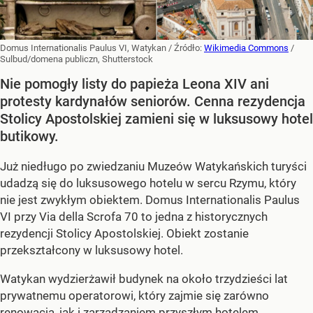
Domus Internationalis Paulus VI, Watykan
/ Źródło:
Wikimedia Commons
/
Sulbud/domena publiczn, Shutterstock
Nie pomogły listy do papieża Leona XIV ani
protesty kardynałów seniorów. Cenna rezydencja
Stolicy Apostolskiej zamieni się w luksusowy hotel
butikowy.
Już niedługo po zwiedzaniu Muzeów Watykańskich turyści
udadzą się do luksusowego hotelu w sercu Rzymu, który
nie jest zwykłym obiektem. Domus Internationalis Paulus
VI przy Via della Scrofa 70 to jedna z historycznych
rezydencji Stolicy Apostolskiej. Obiekt zostanie
przekształcony w luksusowy hotel.
Watykan wydzierżawił budynek na około trzydzieści lat
prywatnemu operatorowi, który zajmie się zarówno
renowacją, jak i zarządzaniem przyszłym hotelem.