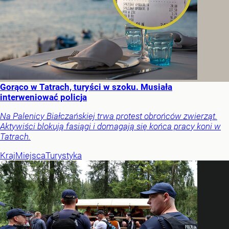
Gorąco w Tatrach, turyści w szoku. Musiała
interweniować policja
Na Palenicy Białczańskiej trwa protest obrońców zwierząt.
Aktywiści blokują fasiągi i domagają się końca pracy koni w
Tatrach.
Kraj
Miejsca
Turystyka