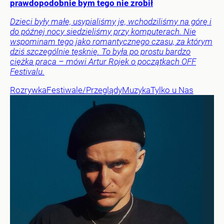
prawdopodobnie bym tego nie zrobił
Dzieci były małe, usypialiśmy je, wchodziliśmy na górę i
do późnej nocy siedzieliśmy przy komputerach. Nie
wspominam tego jako romantycznego czasu, za którym
dziś szczególnie tęsknię. To była po prostu bardzo
ciężka praca – mówi Artur Rojek o początkach OFF
Festivalu.
Rozrywka
Festiwale/Przeglądy
Muzyka
Tylko u Nas