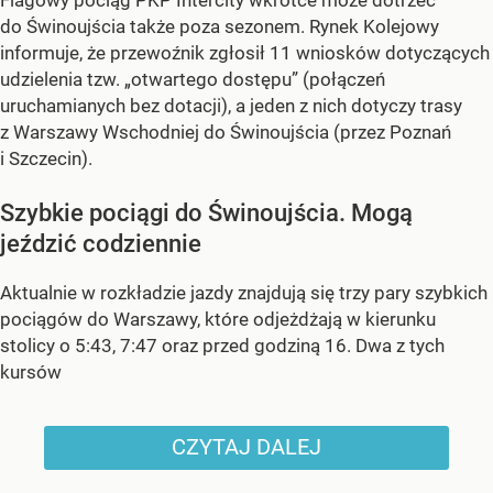
Flagowy pociąg PKP Intercity wkrótce może dotrzeć
do Świnoujścia także poza sezonem. Rynek Kolejowy
informuje, że przewoźnik zgłosił 11 wniosków dotyczących
udzielenia tzw. „otwartego dostępu” (połączeń
uruchamianych bez dotacji), a jeden z nich dotyczy trasy
z Warszawy Wschodniej do Świnoujścia (przez Poznań
i Szczecin).
Szybkie pociągi do Świnoujścia. Mogą
jeździć codziennie
Aktualnie w rozkładzie jazdy znajdują się trzy pary szybkich
pociągów do Warszawy, które odjeżdżają w kierunku
stolicy o 5:43, 7:47 oraz przed godziną 16. Dwa z tych
kursów
CZYTAJ DALEJ