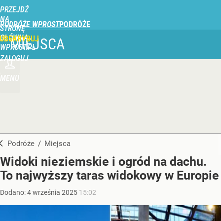
PRZEJDŹ
NA
PODRÓŻE WPROST
STRONĘ
GŁÓWNĄ
UBSKRYBUJ
MIEJSCA
WPROST.PL
ZALOGUJ
MENU
Podróże
/
Miejsca
Widoki nieziemskie i ogród na dachu.
To najwyższy taras widokowy w Europie
Dodano:
4
września
2025
15:02