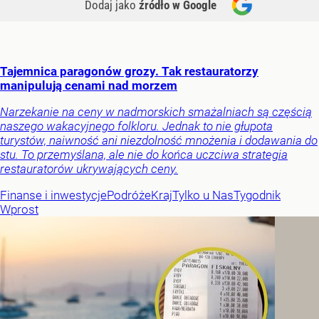
Dodaj jako
źródło w Google
Tajemnica paragonów grozy. Tak restauratorzy
manipulują cenami nad morzem
Narzekanie na ceny w nadmorskich smażalniach są częścią
naszego wakacyjnego folkloru. Jednak to nie głupota
turystów, naiwność ani niezdolność mnożenia i dodawania do
stu. To przemyślana, ale nie do końca uczciwa strategia
restauratorów ukrywających ceny.
Finanse i inwestycje
Podróże
Kraj
Tylko u Nas
Tygodnik
Wprost