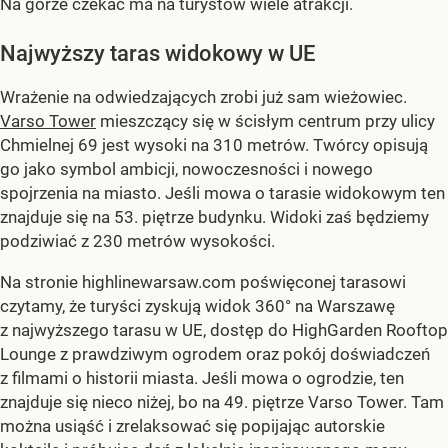
Na górze czekać ma na turystów wiele atrakcji.
Najwyższy taras widokowy w UE
Wrażenie na odwiedzających zrobi już sam wieżowiec.
Varso Tower
mieszczący się w ścisłym centrum przy ulicy
Chmielnej 69 jest wysoki na 310 metrów. Twórcy opisują
go jako symbol ambicji, nowoczesności i nowego
spojrzenia na miasto. Jeśli mowa o tarasie widokowym ten
znajduje się na 53. piętrze budynku. Widoki zaś będziemy
podziwiać z 230 metrów wysokości.
Na stronie highlinewarsaw.com poświęconej tarasowi
czytamy, że turyści zyskują widok 360° na Warszawę
z najwyższego tarasu w UE, dostęp do HighGarden Rooftop
Lounge z prawdziwym ogrodem oraz pokój doświadczeń
z filmami o historii miasta. Jeśli mowa o ogrodzie, ten
znajduje się nieco niżej, bo na 49. piętrze Varso Tower. Tam
można usiąść i zrelaksować się popijając autorskie