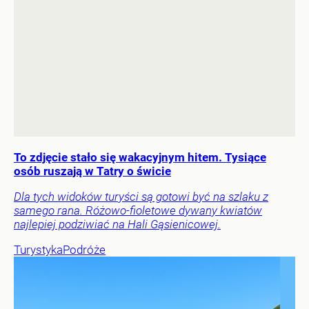
To zdjęcie stało się wakacyjnym hitem. Tysiące
osób ruszają w Tatry o świcie
Dla tych widoków turyści są gotowi być na szlaku z
samego rana. Różowo-fioletowe dywany kwiatów
najlepiej podziwiać na Hali Gąsienicowej.
Turystyka
Podróże