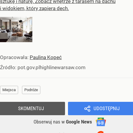
sztukę i naturę. Zobacz wnętrze z tarasem na dachu
i widokiem, który zapiera dech.
Opracowała:
Paulina Kopeć
Źródło:
pot.gov.plhighlinewarsaw.com
Miejsca
Podróże
SKOMENTUJ
UDOSTĘPNIJ
Obserwuj nas
w
Google News