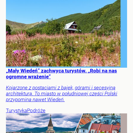
„Mały Wiedeń” zachwyca turystów. „Robi na nas
ogromne wrażenie”
Kojarzone z postaciami z bajek, górami i secesyjną
architekturą. To miasto w południowej części Polski
przypomina nawet Wiedeń.
Turystyka
Podróże