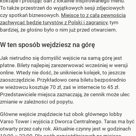
koktajle i próbując dań z lokalnie inspirowanego menu.
To także przestrzeń do wyjątkowych sesji zdjęciowych
czy spotkań biznesowych.
Miejsce to z całą pewnością
zachwycać będzie turystów z Polski i zagranicy
, tym
bardziej, że głośno było o nim już przed otwarciem.
W ten sposób wejdziesz na górę
Jak nietrudno się domyślić wejście na samą górę jest
płatne. Bilety najlepiej zarezerwować wcześniej w wersji
online. Wtedy nie dość, że unikniecie kolejek, to jeszcze
zaoszczędzicie. Przykładowo cena biletu bezpośrednio
w wieżowcu kosztuje 70 zł, zaś w internecie to 45 zł.
Przedstawiciele miejsca zaznaczają, że cennik może ulec
zmianie w zależności od popytu.
Główne wejście znajdziecie tuż obok głównego lobby
Varso Tower i wyjścia z Dworca Centralnego. Taras ma być
otwarty przez cały rok. Aktualnie czynny jest w godzinach