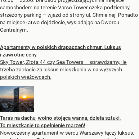
10:00 – 22:00. Dla osób przyjeżdżających na miejsce
samochodem na terenie Varso Tower czeka podziemny,
strzeżony parking – wjazd od strony ul. Chmielnej. Ponadto
na miejsce łatwo dojdziecie, wysiadając na Dworcu
Centralnym.
Apartamenty w polskich drapaczach chmur. Luksus
i zawrotne ceny
Sky Tower, Złota 44 czy Sea Towers – sprawdzamy, ile
trzeba zapłacić za luksus mieszkania w najwyższych
polskich wieżowcach.
Taras na dachu, wolno stojąca wanna, dzieła sztuki.
To mieszkanie to spełnienie marzeń!
Nowoczesny apartament w sercu Warszawy łączy luksus,