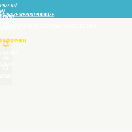
PRZEJDŹ
Udostępnij
0
Skomentuj
NA
PODRÓŻE WPROST
STRONĘ
GŁÓWNĄ
TURYSTYKA
MIEJSCA
PORADY
OKAZJE
POGODA
Ani Moczydło, ani Suntago. Ten basen też jest do
WPROST.PL
SUBSKRYBUJ
dodaj
ZALOGUJ
Turyści wydają fortunę nad Bałtykiem. Tyle płacą z
SZUKAJ
MENU
dodaj
Wody siarczkowe, baseny i hotele. Tutaj stworzą 
dodaj