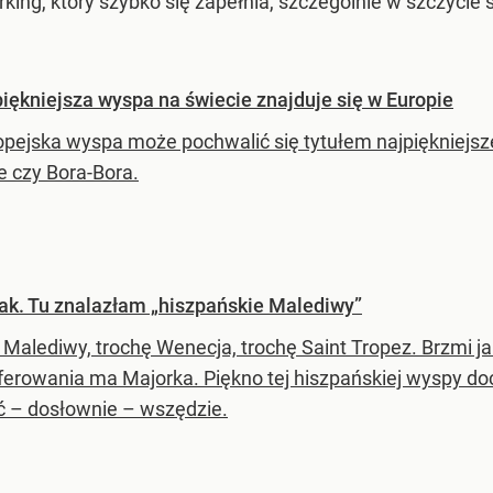
arking, który szybko się zapełnia, szczególnie w szczyci
piękniejsza wyspa na świecie znajduje się w Europie
opejska wyspa może pochwalić się tytułem najpiękniejsz
e czy Bora-Bora.
eak. Tu znalazłam „hiszpańskie Malediwy”
 Malediwy, trochę Wenecja, trochę Saint Tropez. Brzmi ja
ferowania ma Majorka. Piękno tej hiszpańskiej wyspy do
ć – dosłownie – wszędzie.