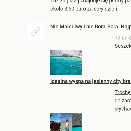
Tuż za plażą znajduje się płatny p
około 3,50 euro za cały dzień.
Nie Malediwy i nie Bora-Bora. Naj
Ta eur
Seszel
Idealna wyspa na jesienny city br
Trochę
do zao
słycha