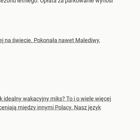
e sezonu letniego. Opłata za parkowanie wynosi
ej na świecie. Pokonała nawet Malediwy,
k idealny wakacyjny miks? To i o wiele więcej
ceniają między innymi Polacy. Nasz język