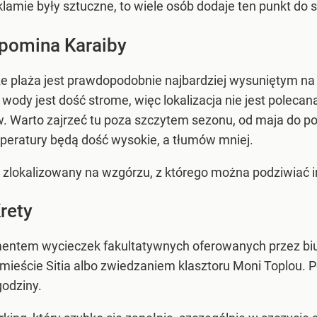
amie były sztuczne, to wiele osób dodaje ten punkt do s
ypomina Karaiby
 że plaża jest prawdopodobnie najbardziej wysuniętym n
 wody jest dość strome, więc lokalizacja nie jest polecan
. Warto zajrzeć tu poza szczytem sezonu, od maja do p
peratury będą dość wysokie, a tłumów mniej.
 zlokalizowany na wzgórzu, z którego można podziwiać 
rety
mentem wycieczek fakultatywnych oferowanych przez biur
eście Sitia albo zwiedzaniem klasztoru Moni Toplou. 
godziny.