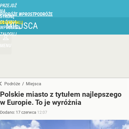
PRZEJDŹ
NA
PODRÓŻE WPROST
STRONĘ
GŁÓWNĄ
UBSKRYBUJ
MIEJSCA
WPROST.PL
ZALOGUJ
MENU
Podróże
/
Miejsca
Polskie miasto z tytułem najlepszego
w Europie. To je wyróżnia
Dodano:
17
czerwca
12:07