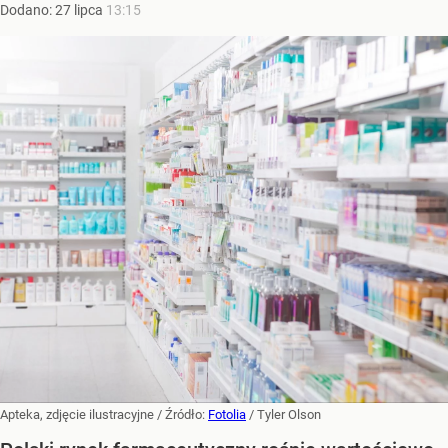
Dodano:
27
lipca
13:15
Apteka, zdjęcie ilustracyjne
/ Źródło:
Fotolia
/
Tyler Olson