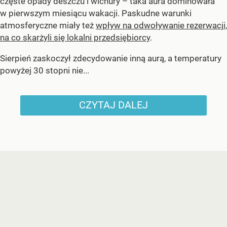
częste opady deszczu i wichury – taka aura dominowała
w pierwszym miesiącu wakacji. Paskudne warunki
atmosferyczne miały też
wpływ na odwoływanie rezerwacji,
na co skarżyli się lokalni przedsiębiorcy
.
Sierpień zaskoczył zdecydowanie inną aurą, a temperatury
powyżej 30 stopni nie...
CZYTAJ DALEJ