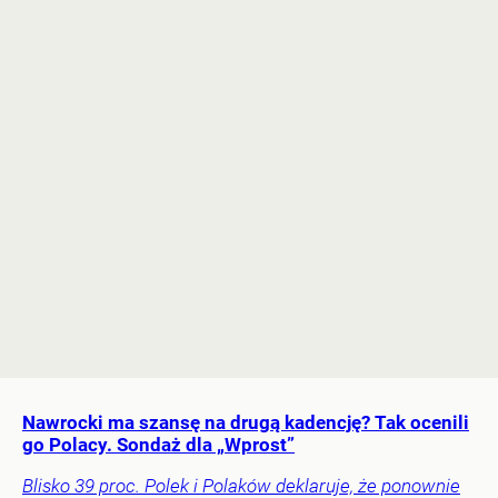
Nawrocki ma szansę na drugą kadencję? Tak ocenili
go Polacy. Sondaż dla „Wprost”
Blisko 39 proc. Polek i Polaków deklaruje, że ponownie