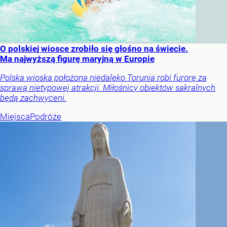
O polskiej wiosce zrobiło się głośno na świecie.
Ma najwyższą figurę maryjną w Europie
Polska wioska położona niedaleko Torunia robi furorę za
sprawą nietypowej atrakcji. Miłośnicy obiektów sakralnych
będą zachwyceni.
Miejsca
Podróże