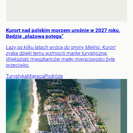
Kurort nad polskim morzem urośnie w 2027 roku.
Będzie „plażową potęgą”
Łazy po kilku latach wrócą do gminy Mielno. Kurort
zyska dzięki temu wzmocni markę turystyczną.
Większość mieszkańców małej miejscowości była
przeciwko.
Turystyka
Miejsca
Podróże