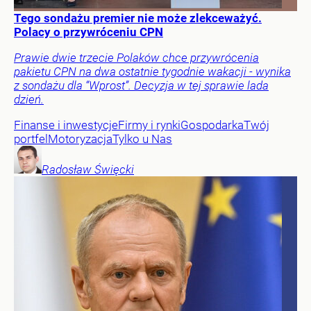
Tego sondażu premier nie może zlekceważyć.
Polacy o przywróceniu CPN
Prawie dwie trzecie Polaków chce przywrócenia
pakietu CPN na dwa ostatnie tygodnie wakacji - wynika
z sondażu dla “Wprost”. Decyzja w tej sprawie lada
dzień.
Finanse i inwestycje
Firmy i rynki
Gospodarka
Twój
portfel
Motoryzacja
Tylko u Nas
Radosław
Święcki