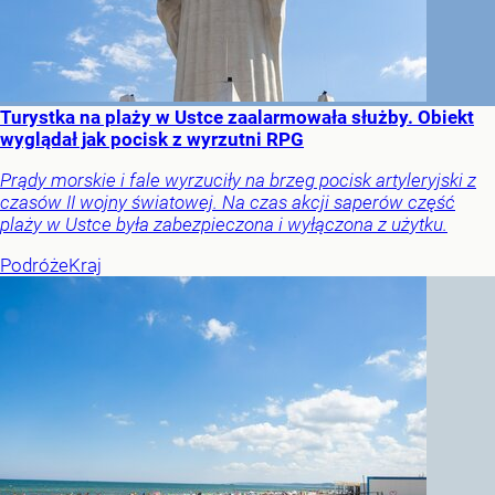
Turystka na plaży w Ustce zaalarmowała służby. Obiekt
wyglądał jak pocisk z wyrzutni RPG
Prądy morskie i fale wyrzuciły na brzeg pocisk artyleryjski z
czasów II wojny światowej. Na czas akcji saperów część
plaży w Ustce była zabezpieczona i wyłączona z użytku.
Podróże
Kraj