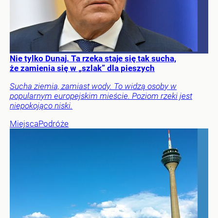
Nie tylko Dunaj. Ta rzeka staje się tak sucha,
że zamienia się w „szlak” dla pieszych
Sucha ziemia, zamiast wody. To widzą osoby w
popularnym europejskim mieście. Poziom rzeki jest
niepokojąco niski.
Miejsca
Podróże