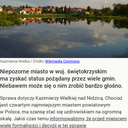
Kazimierza Wielka
/ Źródło:
Wikimedia Commons
Niepozorne miasto w woj. świętokrzyskim
ma zyskać status pożądany przez wiele gmin.
Niebawem może się o nim zrobić bardzo głośno.
Sprawa dotyczy Kazimierzy Wielkiej nad Nidzicą. Chociaż
jest czwartym najmniejszym miastem powiatowym
w Polsce, ma szansę stać się uzdrowiskiem na ogromną
skalę. Jakiś czas temu
informowaliśmy, że przed miejscem
wiele formalności i decyzji w tej sprawie