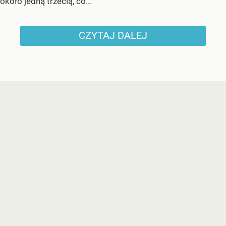
około jedną trzecią, co...
CZYTAJ DALEJ