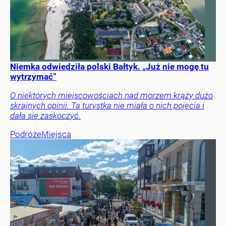
Niemka odwiedziła polski Bałtyk. „Już nie mogę tu
wytrzymać”
O niektórych miejscowościach nad morzem krąży dużo
skrajnych opinii. Ta turystka nie miała o nich pojęcia i
dała się zaskoczyć.
Podróże
Miejsca