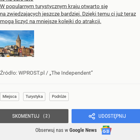
W popularnym turystycznym kraju otwarto się
na zwiedzających jeszcze bardziej. Dzięki temu ci już teraz
mogą liczyć na mniejsze kolejki do atrakcji.
Źródło:
WPROST.pl
/
„The Independent”
Miejsca
Turystyka
Podróże
SKOMENTUJ
UDOSTĘPNIJ
2
Obserwuj nas
w
Google News