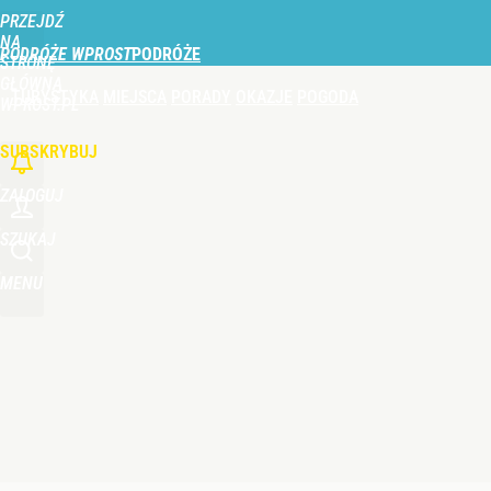
PRZEJDŹ
Udostępnij
0
Skomentuj
NA
PODRÓŻE WPROST
STRONĘ
GŁÓWNĄ
TURYSTYKA
MIEJSCA
PORADY
OKAZJE
POGODA
WPROST.PL
SUBSKRYBUJ
ZALOGUJ
SZUKAJ
MENU