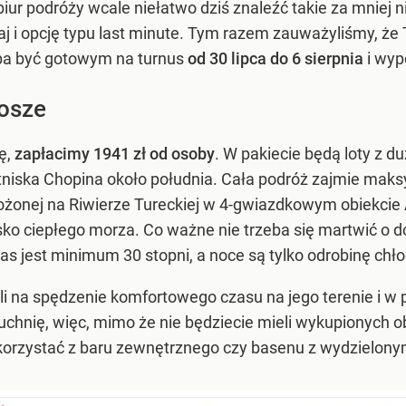
ur podróży wcale niełatwo dziś znaleźć takie za mniej ni
raj i opcję typu last minute. Tym razem zauważyliśmy, że 
ba być gotowym na turnus
od 30 lipca do 6 sierpnia
i wy
rosze
ę,
zapłacimy 1941 zł od osoby
. W pakiecie będą loty z 
niska Chopina około południa. Cała podróż zajmie mak
ożonej na Riwierze Tureckiej w 4-gwiazdkowym obiekcie 
lisko ciepłego morza. Co ważne nie trzeba się martwić o
as jest minimum 30 stopni, a noce są tylko odrobinę chło
 na spędzenie komfortowego czasu na jego terenie i w po
kuchnię, więc, mimo że nie będziecie mieli wykupionych 
orzystać z baru zewnętrznego czy basenu z wydzielonym