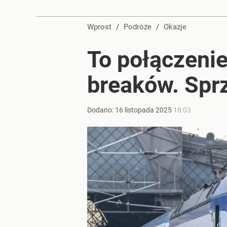
Duże utrudnienia przez wulkan Etna. Samoloty zos
Wprost
/
Podróże
/
Okazje
dodaj
To połączenie
„Nie chodzi o zemstę”. Mocny apel w sprawie ofiar 
breaków. Sprz
dodaj
Dodano:
16
listopada
2025
18:03
Farmacja: wzrost pod presją. co czeka branżę do 
1