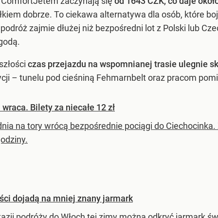
i ComfortJetem zaczynają się
od 1643 CZK, co daje około
em dobrze. To ciekawa alternatywa dla osób, które boją
 podróż zajmie dłużej niż bezpośredni lot z Polski lub 
godą.
szłości
czas przejazdu na wspomnianej trasie ulegnie sk
ycji – tunelu pod cieśniną Fehmarnbelt oraz pracom po
wraca. Bilety za niecałe 12 zł
dnia na tory wrócą bezpośrednie pociągi do Ciechocinka
godziny.
ści dojadą na mniej znany jarmark
kazji podróży do Włoch tej zimy można odkryć jarmark ś