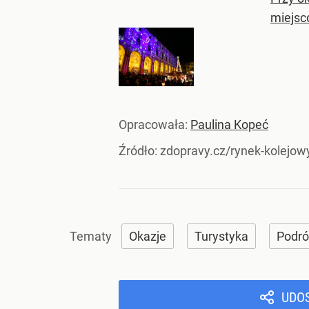
miejsc
Opracowała:
Paulina Kopeć
Źródło:
zdopravy.cz/rynek-kolejowy
Okazje
Turystyka
Podr
UDO