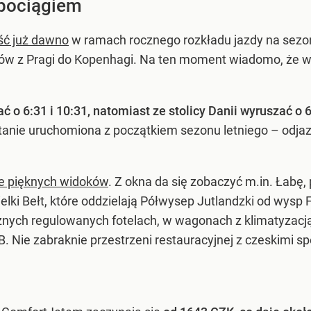
pociągiem
ść już dawno
w ramach rocznego rozkładu jazdy na sez
gów z Pragi do Kopenhagi. Na ten moment wiadomo, że w
 o 6:31 i 10:31, natomiast ze stolicy Danii wyruszać o 6
tanie uruchomiona z początkiem sezonu letniego – odja
ie pięknych widoków
. Z okna da się zobaczyć m.in. Łabę
elki Bełt, które oddzielają Półwysep Jutlandzki od wysp 
znych regulowanych fotelach, w wagonach z klimatyzac
. Nie zabraknie przestrzeni restauracyjnej z czeskimi sp