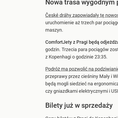
Nowa trasa wygodnym 
České dráhy zapowiadały tę nowo
uruchomienie aż trzech par pocią
maszyn.
ComfortJety z Pragi będą odjeżdżać
godzin. Trzecia para pociągów zos
z Kopenhagi o godzinie 23:35.
Podróż ma pozwolić na podziwian
przeprawy przez cieśniny Mały i Wi
będą mogli siedzieć na ergonomic
czy gniazdkami elektrycznymi i USB
Bilety już w sprzedaży