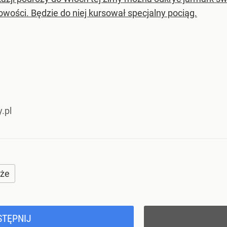
owości. Będzie do niej kursował specjalny pociąg.
.pl
óże
STĘPNIJ