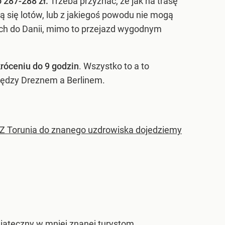
 287-288 zł.
Trzeba przyznać, że jak na trasę
 się lotów, lub z jakiegoś powodu nie mogą
Czech do Danii, mimo to przejazd wygodnym
róceniu do 9 godzin
. Wszystko to a to
między Dreznem a Berlinem.
. Z Torunia do znanego uzdrowiska dojedziemy
wiąteczny w mniej znanej turystom