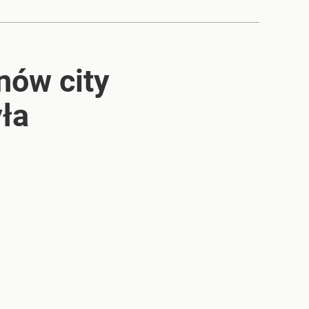
nów city
yła