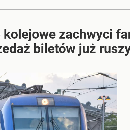
tały przekierowane
 kolejowe zachwyci fa
rzezi wołyńskiej
edaż biletów już rusz
2030 roku?