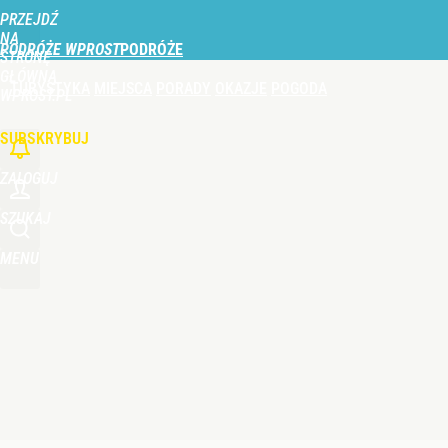
PRZEJDŹ
Udostępnij
1
Skomentuj
NA
PODRÓŻE WPROST
STRONĘ
GŁÓWNĄ
TURYSTYKA
MIEJSCA
PORADY
OKAZJE
POGODA
Last minute w nowym hotelu w Turcji. Tutaj woda 
WPROST.PL
SUBSKRYBUJ
dodaj
ZALOGUJ
Wakacyjna okazja w uzdrowisku. Kuracjusze zobac
SZUKAJ
MENU
dodaj
Czerwone flagi nad Bałtykiem. Sinice zamykają pop
dodaj