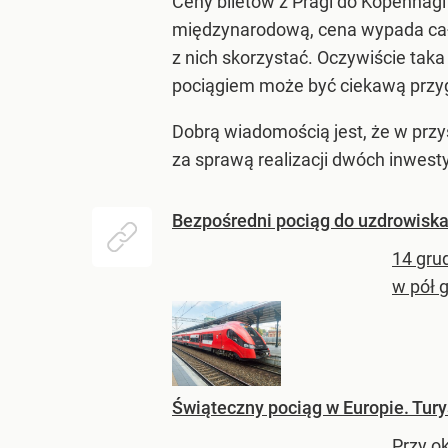
Ceny biletów z Pragi do Kopenhag
międzynarodową, cena wypada całki
z nich skorzystać. Oczywiście taka
pociągiem może być ciekawą przy
Dobrą wiadomością jest, że w przy
za sprawą realizacji dwóch inwest
Bezpośredni pociąg do uzdrowiska 
14 gru
w pół 
Świąteczny pociąg w Europie. Tury
Przy o