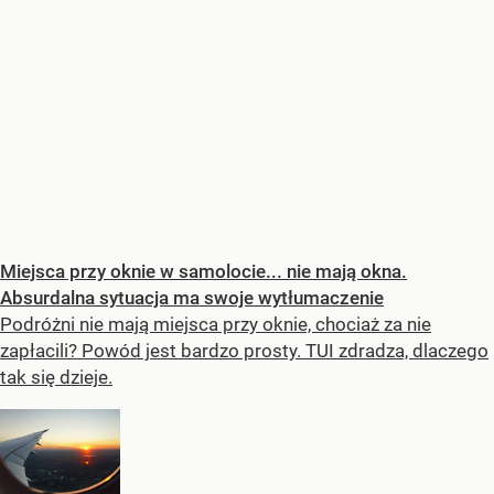
Miejsca przy oknie w samolocie... nie mają okna.
Absurdalna sytuacja ma swoje wytłumaczenie
Podróżni nie mają miejsca przy oknie, chociaż za nie
zapłacili? Powód jest bardzo prosty. TUI zdradza, dlaczego
tak się dzieje.