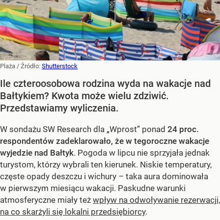
Plaża
/ Źródło:
Shutterstock
Ile czteroosobowa rodzina wyda na wakacje nad
Bałtykiem? Kwota może wielu zdziwić.
Przedstawiamy wyliczenia.
W sondażu SW Research dla „Wprost” ponad
24 proc.
respondentów zadeklarowało, że w tegoroczne wakacje
wyjedzie nad Bałtyk
. Pogoda w lipcu nie sprzyjała jednak
turystom, którzy wybrali ten kierunek. Niskie temperatury,
częste opady deszczu i wichury – taka aura dominowała
w pierwszym miesiącu wakacji. Paskudne warunki
atmosferyczne miały też
wpływ na odwoływanie rezerwacji,
na co skarżyli się lokalni przedsiębiorcy
.