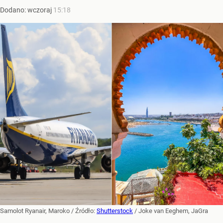
Dodano:
wczoraj
15:18
Samolot Ryanair, Maroko
/ Źródło:
Shutterstock
/
Joke van Eeghem, JaGra