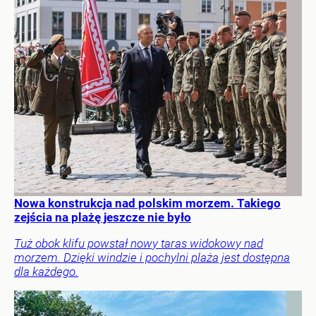
Nowa konstrukcja nad polskim morzem. Takiego
zejścia na plażę jeszcze nie było
Tuż obok klifu powstał nowy taras widokowy nad
morzem. Dzięki windzie i pochylni plaża jest dostępna
dla każdego.