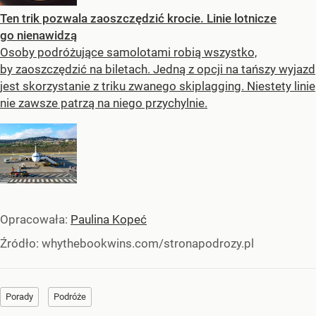
Ten trik pozwala zaoszczędzić krocie. Linie lotnicze
go nienawidzą
Osoby podróżujące samolotami robią wszystko,
by zaoszczędzić na biletach. Jedną z opcji na tańszy wyjazd
jest skorzystanie z triku zwanego skiplagging. Niestety linie
nie zawsze patrzą na niego przychylnie.
Opracowała:
Paulina Kopeć
Źródło:
whythebookwins.com/stronapodrozy.pl
Porady
Podróże