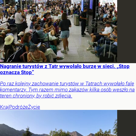
Nagranie turystów z Tatr wywołało burzę w sieci. „Stop
oznacza Stop”
Po raz kolejny zachowanie turystów w Tatrach wywołało falę
komentarzy. Tym razem mimo zakazów kilka osób weszło na
teren chroniony, by robić zdjęcia.
Kraj
Podróże
Życie