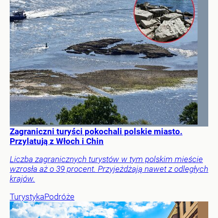
Zagraniczni turyści pokochali polskie miasto.
Przylatują z Włoch i Chin
Liczba zagranicznych turystów w tym polskim mieście
wzrosła aż o 39 procent. Przyjeżdżają nawet z odległych
krajów.
Turystyka
Podróże