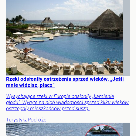
Rzeki odsłoniły ostrzeżenia sprzed wieków. „Jeśli
mnie widzisz, płacz”
Wysychające rzeki w Europie odsłoniły „kamienie
głodu”. Wyryte na nich wiadomości sprzed kilku wieków
ostrzegały mieszkańców przed suszą.
Turystyka
Podróże