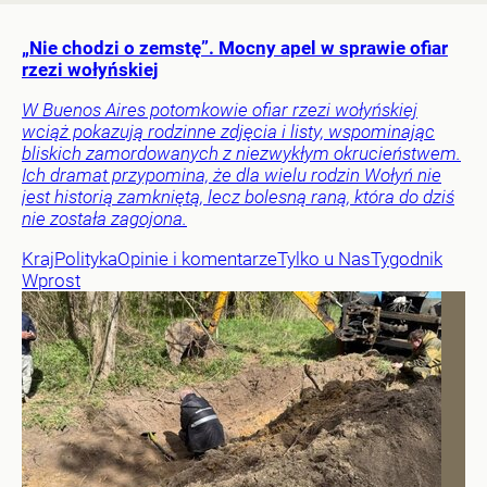
„Nie chodzi o zemstę”. Mocny apel w sprawie ofiar
rzezi wołyńskiej
W Buenos Aires potomkowie ofiar rzezi wołyńskiej
wciąż pokazują rodzinne zdjęcia i listy, wspominając
bliskich zamordowanych z niezwykłym okrucieństwem.
Ich dramat przypomina, że dla wielu rodzin Wołyń nie
jest historią zamkniętą, lecz bolesną raną, która do dziś
nie została zagojona.
Kraj
Polityka
Opinie i komentarze
Tylko u Nas
Tygodnik
Wprost