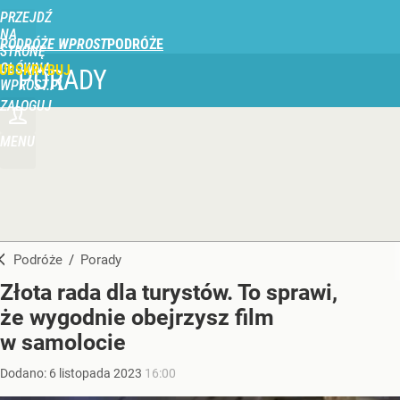
PRZEJDŹ
NA
PODRÓŻE WPROST
STRONĘ
GŁÓWNĄ
UBSKRYBUJ
PORADY
WPROST.PL
ZALOGUJ
MENU
Podróże
/
Porady
Złota rada dla turystów. To sprawi,
że wygodnie obejrzysz film
w samolocie
Dodano:
6
listopada
2023
16:00