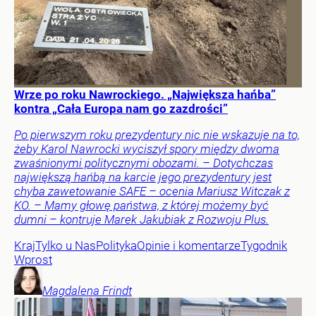
Wrze po roku Nawrockiego. „Największa hańba”
kontra „Cała Europa nam go zazdrości”
Po pierwszym roku prezydentury nic nie wskazuje na to,
żeby Karol Nawrocki wyciszył spory między dwoma
zwaśnionymi politycznymi obozami. – Dotychczas
największą hańbą na karcie jego prezydentury jest
chyba zawetowanie SAFE – ocenia Mariusz Witczak z
KO. – Mamy głowę państwa, z której możemy być
dumni – kontruje Marek Jakubiak z Rozwoju Plus.
Kraj
Tylko u Nas
Polityka
Opinie i komentarze
Tygodnik
Wprost
Magdalena
Frindt