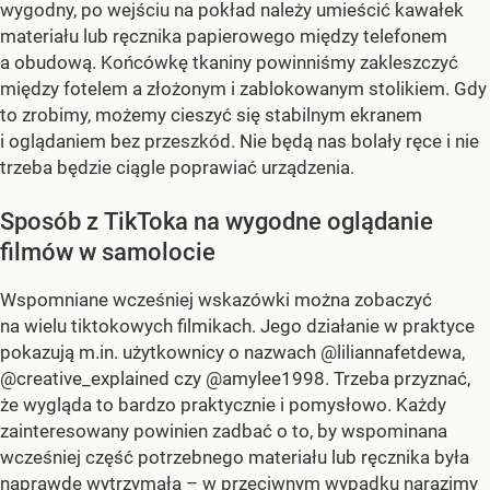
wygodny, po wejściu na pokład należy umieścić kawałek
materiału lub ręcznika papierowego między telefonem
a obudową. Końcówkę tkaniny powinniśmy zakleszczyć
między fotelem a złożonym i zablokowanym stolikiem. Gdy
to zrobimy, możemy cieszyć się stabilnym ekranem
i oglądaniem bez przeszkód. Nie będą nas bolały ręce i nie
trzeba będzie ciągle poprawiać urządzenia.
Sposób z TikToka na wygodne oglądanie
filmów w samolocie
Wspomniane wcześniej wskazówki można zobaczyć
na wielu tiktokowych filmikach. Jego działanie w praktyce
pokazują m.in. użytkownicy o nazwach @liliannafetdewa,
@creative_explained czy @amylee1998. Trzeba przyznać,
że wygląda to bardzo praktycznie i pomysłowo. Każdy
zainteresowany powinien zadbać o to, by wspominana
wcześniej część potrzebnego materiału lub ręcznika była
naprawdę wytrzymała – w przeciwnym wypadku narazimy