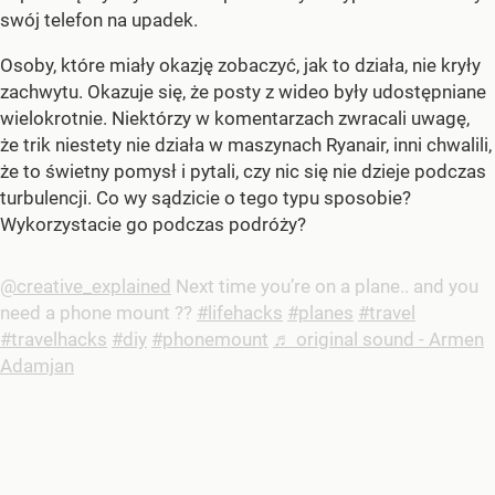
swój telefon na upadek.
Osoby, które miały okazję zobaczyć, jak to działa, nie kryły
zachwytu. Okazuje się, że posty z wideo były udostępniane
wielokrotnie. Niektórzy w komentarzach zwracali uwagę,
że trik niestety nie działa w maszynach Ryanair, inni chwalili,
że to świetny pomysł i pytali, czy nic się nie dzieje podczas
turbulencji. Co wy sądzicie o tego typu sposobie?
Wykorzystacie go podczas podróży?
@creative_explained
Next time you’re on a plane.. and you
need a phone mount ??
#lifehacks
#planes
#travel
#travelhacks
#diy
#phonemount
♬ original sound - Armen
Adamjan