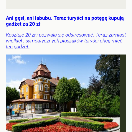
Ani gęsi, ani labubu. Teraz turyści na potęgę kupują
gadżet za 20 zł
Kosztuje 20 zł i pozwala się odstresować. Teraz zamiast
wielkich, sympatycznych pluszaków turyści chcą mieć
ten gadżet.