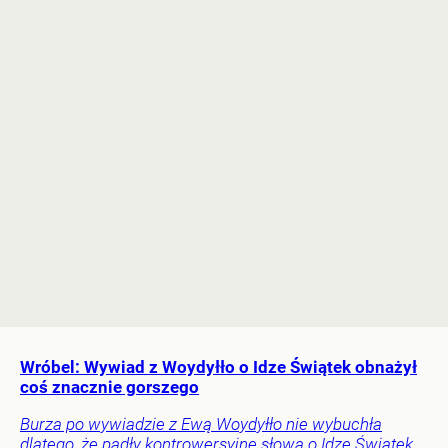
Wróbel: Wywiad z Woydyłło o Idze Świątek obnażył
coś znacznie gorszego
Burza po wywiadzie z Ewą Woydyłło nie wybuchła
dlatego, że padły kontrowersyjne słowa o Idze Świątek.