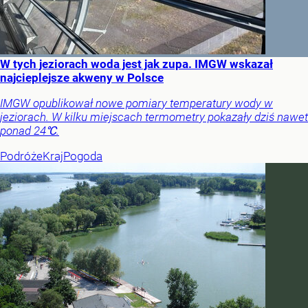
W tych jeziorach woda jest jak zupa. IMGW wskazał
najcieplejsze akweny w Polsce
IMGW opublikował nowe pomiary temperatury wody w
jeziorach. W kilku miejscach termometry pokazały dziś nawet
ponad 24℃.
Podróże
Kraj
Pogoda