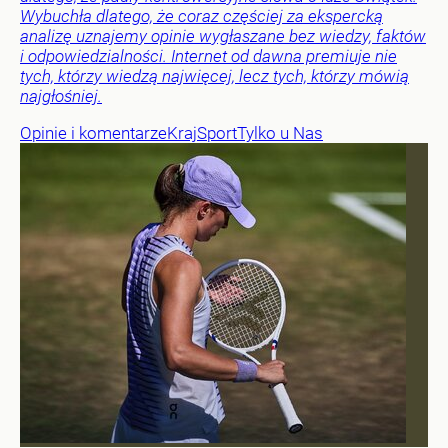
Wybuchła dlatego, że coraz częściej za ekspercką
analizę uznajemy opinie wygłaszane bez wiedzy, faktów
i odpowiedzialności. Internet od dawna premiuje nie
tych, którzy wiedzą najwięcej, lecz tych, którzy mówią
najgłośniej.
Opinie i komentarze
Kraj
Sport
Tylko u Nas