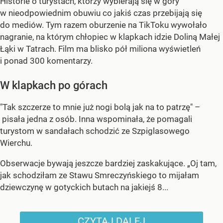
Historie o turystach, którzy wybierają się w góry
w nieodpowiednim obuwiu co jakiś czas przebijają się
do mediów. Tym razem oburzenie na TikToku wywołało
nagranie, na którym chłopiec w klapkach idzie Doliną Małej
Łąki w Tatrach. Film ma blisko pół miliona wyświetleń
i ponad 300 komentarzy.
W klapkach po górach
"Tak szczerze to mnie już nogi bolą jak na to patrzę" –
pisała jedna z osób. Inna wspominała, że pomagali
turystom w sandałach schodzić ze Szpiglasowego
Wierchu.
Obserwacje bywają jeszcze bardziej zaskakujące. „Oj tam,
jak schodziłam ze Stawu Smreczyńskiego to mijałam
dziewczynę w gotyckich butach na jakiejś 8...
CZYTAJ DALEJ