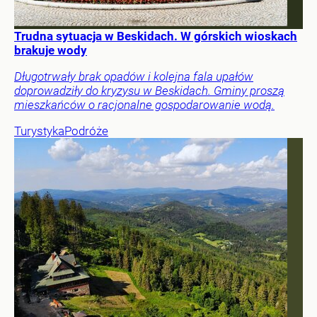
Trudna sytuacja w Beskidach. W górskich wioskach
brakuje wody
Długotrwały brak opadów i kolejna fala upałów
doprowadziły do kryzysu w Beskidach. Gminy proszą
mieszkańców o racjonalne gospodarowanie wodą.
Turystyka
Podróże