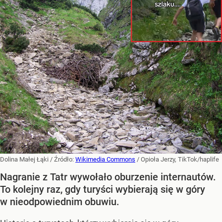
Dolina Małej Łąki
/ Źródło:
Wikimedia Commons
/
Opioła Jerzy, TikTok/haplife
Nagranie z Tatr wywołało oburzenie internautów.
To kolejny raz, gdy turyści wybierają się w góry
w nieodpowiednim obuwiu.