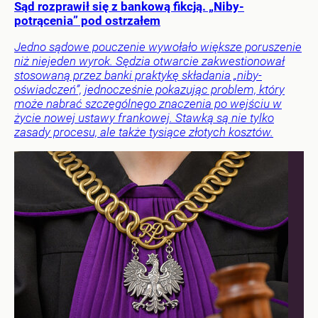
Sąd rozprawił się z bankową fikcją. „Niby-
potrącenia” pod ostrzałem
Jedno sądowe pouczenie wywołało większe poruszenie
niż niejeden wyrok. Sędzia otwarcie zakwestionował
stosowaną przez banki praktykę składania „niby-
oświadczeń”, jednocześnie pokazując problem, który
może nabrać szczególnego znaczenia po wejściu w
życie nowej ustawy frankowej. Stawką są nie tylko
zasady procesu, ale także tysiące złotych kosztów.