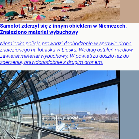
Samolot zderzył się z innym obiektem w Niemczech.
Znaleziono materiał wybuchowy
Niemiecka policja prowadzi dochodzenie w sprawie drona
znalezionego na lotnisku w Lipsku. Według ustaleń mediów
zawierał materiał wybuchowy. W powietrzu doszło też do
zderzenia, prawdopodobnie z drugim dronem.