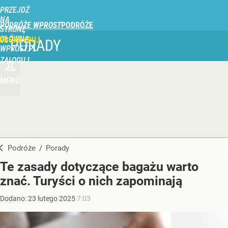
PRZEJDŹ
NA
PODRÓŻE WPROST
STRONĘ
GŁÓWNĄ
UBSKRYBUJ
PORADY
WPROST.PL
ZALOGUJ
MENU
Podróże
/
Porady
Te zasady dotyczące bagażu warto
znać. Turyści o nich zapominają
Dodano:
23
lutego
2025
7:03